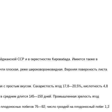
йджанской ССР и в окрестностях Кировабада. Имеется также в
чти плоская, реже широковоронковидная. Верхняя поверхность листа
ая с простым вкусом. Сахаристость ягод 17,8—20,5%
,
кислотность 4,8
д в среднем длится 145—150 дней. Промышленная зрелость ягод
плодоносных побегов 76—92; число гроздей на плодоносный побег 1,2