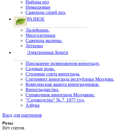
Наборы роз
Немахровые
Саженцы спрей роз.
РАЗНОЕ
Лилейники.
Многолетники
Саженцы малины.
Летники
Электронные Книги
Прискорене розмноження винограду.
Садовые розы.
Столовые сорта винограда.
Сортимент винограда республики Молдова.
Комплексная защита виноградников.
Виноградарство.
Справочник винограда Молдавии.
"Садоводство" № 7, 1977 год.
Азбука
Вход для партнеров
Розы
Нет сортов