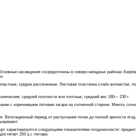
Основные насаждения сосредоточены в северо-западных районах Азерба
и.
пастные, средне рассеченные. Листовая пластинка слабо волнистая, по
нические, средней плотности или плотные, средний вес 180— 230 г.
ании с коричневыми пятнами загара на солнечной стороне. Мякоть сочн
я. Вегетационный период от распускания почек до полной зрелости яго
вызревают.
рт характеризуется следующими показателями плодоносности: процент 
остигает 250 ц с гектара.