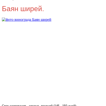
Баян ширей.
Срок созревания - средне -поздний (145 - 150 дней);