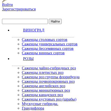
Войти
Зарегистрироваться
ВИНОГРАД
Саженцы столовых сортов
Саженцы универсальных сортов
Саженцы бессемянных сортов
Саженцы винных сортов
РОЗЫ
Саженцы чайно-гибридных роз
Саженцы плетистых роз
Саженцы роз группы флорибунда
Саженцы почвопокровных роз
Саженцы английских роз
Саженцы миниатюрных роз
Саженцы канадских роз
Саженцы кустовых роз (шрабы)
Мускусные гибриды.
Грандифлора