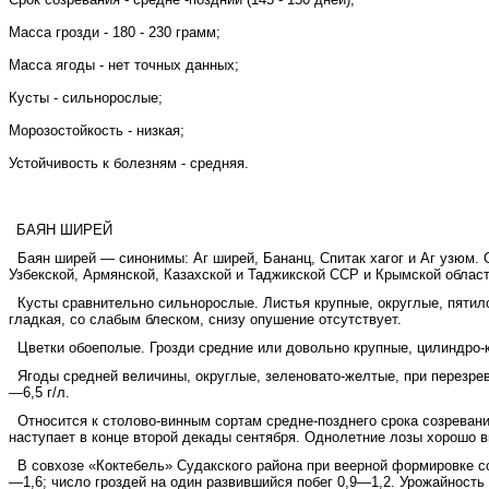
Масса грозди - 180 - 230 грамм;
Масса ягоды - нет точных данных;
Кусты - сильнорослые;
Морозостойкость - низкая;
Устойчивость к болезням - средняя.
БАЯН ШИРЕЙ
Баян ширей — синонимы: Аг ширей, Бананц, Спитак хагог и Аг узюм. 
Узбекской, Армянской, Казахской и Таджикской ССР и Крымской област
Кусты сравнительно сильнорослые. Листья крупные, округлые, пятило
гладкая, со слабым блеском, снизу опушение отсутствует.
Цветки обоеполые. Грозди средние или довольно крупные, цилиндро-ко
Ягоды средней величины, округлые, зеленовато-желтые, при перезрев
—6,5 г/л.
Относится к столово-винным сортам средне-позднего срока созревани
наступает в конце второй декады сентября. Однолетние лозы хорошо 
В совхозе «Коктебель» Судакского района при веерной формировке со
—1,6; число гроздей на один развившийся побег 0,9—1,2. Урожайность д