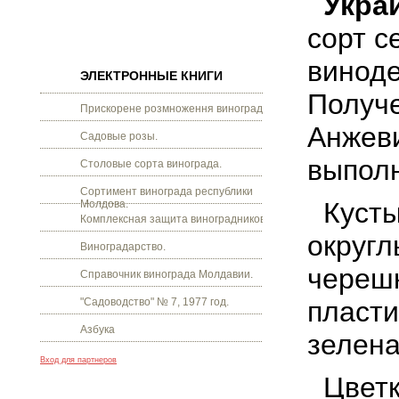
Укра
сорт с
виноде
ЭЛЕКТРОННЫЕ КНИГИ
Получе
Прискорене розмноження винограду.
Анжеви
Садовые розы.
выполн
Столовые сорта винограда.
Сортимент винограда республики
Кусты 
Молдова.
Комплексная защита виноградников.
округл
Виноградарство.
черешк
Справочник винограда Молдавии.
"Садоводство" № 7, 1977 год.
пласти
Азбука
зелена
Вход для партнеров
Цветки