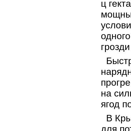
ц гект
мощны
услови
одного
грозди 
Быстре
нарядн
прогр
на сил
ягод п
В Кры
для по