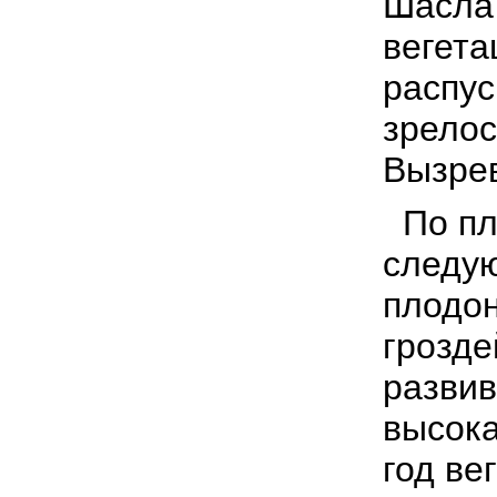
Шасла
вегета
распу
зрелос
Вызре
По пл
следу
плодо
грозде
развив
высока
год ве