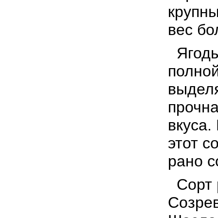
крупны
вес бо
Ягоды 
полной
выдел
прочна
вкуса.
этот с
рано с
Сорт р
Созре