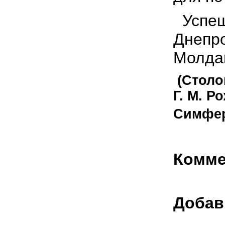
Успеш
Днепро
Молда
(Столо
Г. М. Р
Симфер
Комме
Добав