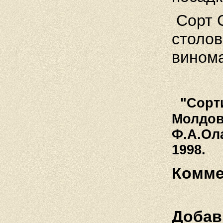
Сорт 
столов
винома
"Сорт
Молдова
Ф.А.Ол
1998.
Комме
Добав