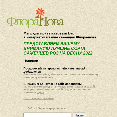
О компании
Как купить
Мы рады приветствовать Вас
в интернет-магазине саженцев Флора-нова.
ПРЕДСТАВЛЯЕМ ВАШЕМУ
ВНИМАНИЮ ЛУЧШИЕ СОРТА
САЖЕНЦЕВ РОЗ НА ВЕСНУ 2022
Новинки
Посадочный материал лилейников. на сайт
добавлены:
Внимание!На сайт добавлен ассортимент по посадочному
материалу лилейников.
Внимание! Конкурс! на сайт добавлены:
Мы объявляем конкурс на лучшую фотографию и самый
информативный комментарий! Подробности можно
прочитать
здесь
Смотреть все новинки
Войти
Зарегистрироваться