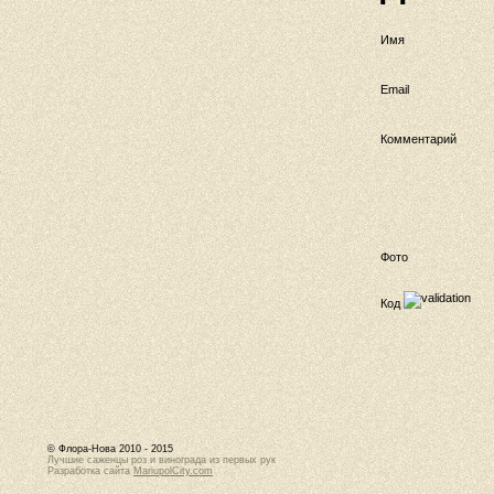
Имя
Email
Комментарий
Фото
Код
© Флора-Нова 2010 - 2015
Лучшие саженцы роз и винограда из первых рук
Разработка сайта
MariupolCity.com