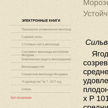
Морозо
Устойч
ЭЛЕКТРОННЫЕ КНИГИ
Прискорене розмноження винограду.
Садовые розы.
Сильв
Столовые сорта винограда.
Ягоды
Сортимент винограда республики
Молдова.
Комплексная защита виноградников.
созрев
Виноградарство.
средне
Справочник винограда Молдавии.
удовле
"Садоводство" № 7, 1977 год.
плодон
Азбука
х Р 10
Вход для партнеров
средни