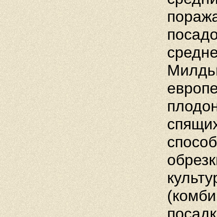
поража
посадо
средне
Милдью
европе
плодо
спящих
способ
обрезк
культу
(комб
посадк