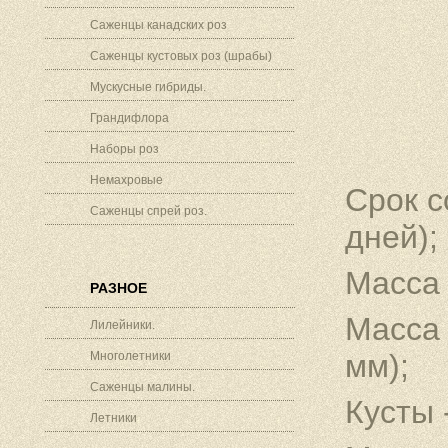
Саженцы канадских роз
Саженцы кустовых роз (шрабы)
Мускусные гибриды.
Грандифлора
Наборы роз
Немахровые
Срок с
Саженцы спрей роз.
дней);
Масса 
РАЗНОЕ
Масса 
Лилейники.
мм);
Многолетники
Саженцы малины.
Кусты 
Летники