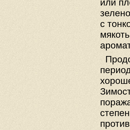
или пл
зелено
с тонк
мякоть
арома
Продо
период
хороше
Зимост
поража
степен
против