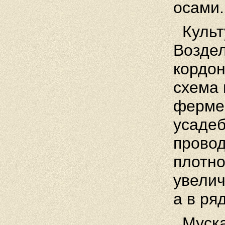
осами.
Культу
Возде
кордон
схема 
фермер
усадеб
провод
плотно
увелич
а в ряд
Муска