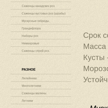
Саженцы канадских роз
Саженцы кустовых роз (шрабы)
Мускусные гибриды.
Грандифлора
Срок с
Наборы роз
Немахровые
Масса 
Саженцы спрей роз.
Кусты 
Морозо
РАЗНОЕ
Устойч
Лилейники.
Многолетники
Саженцы малины.
Летники