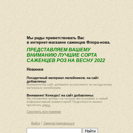
О компании
Как купить
Фотогалерея
Статьи
Опт
Контакт
Мы рады приветствовать Вас
в интернет-магазине саженцев Флора-нова.
ПРЕДСТАВЛЯЕМ ВАШЕМУ
ВНИМАНИЮ ЛУЧШИЕ СОРТА
САЖЕНЦЕВ РОЗ НА ВЕСНУ 2022
Новинки
Посадочный материал лилейников. на сайт
добавлены:
Внимание!На сайт добавлен ассортимент по посадочному
материалу лилейников.
Внимание! Конкурс! на сайт добавлены:
Мы объявляем конкурс на лучшую фотографию и самый
информативный комментарий! Подробности можно
прочитать
здесь
Смотреть все новинки
Войти
Зарегистрироваться