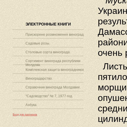
Муск
Украин
резуль
ЭЛЕКТРОННЫЕ КНИГИ
Дамасс
Прискорене розмноження винограду.
райо­н
Садовые розы.
очень 
Столовые сорта винограда.
Сортимент винограда республики
Листья
Молдова.
Комплексная защита виноградников.
пятило
Виноградарство.
морщи
Справочник винограда Молдавии.
опушен
"Садоводство" № 7, 1977 год.
Азбука
средни
Вход для партнеров
цилинд