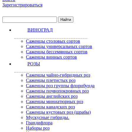
Зарегистрироваться
ВИНОГРАД
Саженцы столовых сортов
Саженцы универсальных сортов
Саженцы бессемянных сортов
Саженцы винных сортов
РОЗЫ
Саженцы чайно-гибридных роз
Саженцы плетистых роз
Саженцы роз группы флорибунда
Саженцы почвопокровных роз
Саженцы английских роз
Саженцы миниатюрных роз
Саженцы канадских роз
Саженцы кустовых роз (шрабы)
Мускусные гибриды.
Грандифлора
Наборы роз