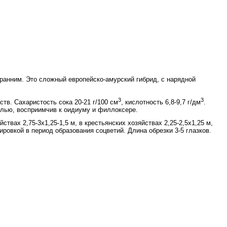
ранним. Это сложный европейско-амурский гибрид, с нарядной
3
3
тв. Сахаристость сока 20-21 г/100 см
, кислот­ность 6,8-9,7 г/дм
.
илью, восприимчив к оидиуму и фил­локсере.
ах 2,75-3x1,25-1,5 м, в крестьянских хозяйст­вах 2,25-2,5x1,25 м,
ировкой в период образования соцветий. Длина обрезки 3-5 глазков.