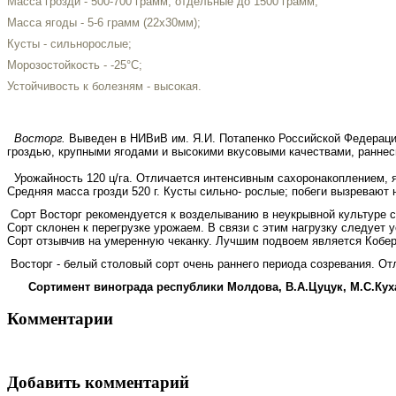
Масса грозди - 500-700 грамм, отдельные до 1500 грамм;
Масса ягоды - 5-6 грам
м (
22х30мм);
Кусты - сильнорослые;
Морозостойкость - -25°С;
Устойчивость к болезням - высокая.
Восторг.
Выведен в НИВиВ им. Я.И. Потапенко Российской Федерации
гроздью, крупными ягодами и высокими вкусовыми качествами, ранне
Урожайность 120 ц/га. Отличается интенсивным сахоронакопле­нием, яг
Средняя масса грозди 520 г. Кусты сильно- рослые; побеги вызревают 
Сорт Восторг рекомендуется к возделыванию в неукрывной куль­туре с 
Сорт склонен к перегрузке урожаем. В связи с этим нагрузку следует у
Сорт отзывчив на умерен­ную чеканку. Лучшим подвоем является Кобе
Восторг - белый столовый сорт очень раннего периода созре­вания. О
Сортимент винограда республики Молдова, В.А.Цуцук, М.С.Кух
Комментарии
Добавить комментарий