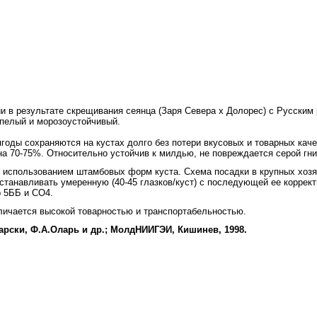
 в результате скрещивания сеянца (Заря Севера х Долорес) с Русским 
спелый и морозоустойчивый.
оды сохраняются на кустах долго без потери вкусовых и товарных качес
на 70-75%. Относительно устойчив к мил­дью, не повреждается серой гн
использованием штамбовых форм куста. Схема посадки в крупных хозяйств
станавливать умеренную (40-45 глаз­ков/куст) с последующей ее коррект
р 5ББ и СО4.
тличается высокой товарностью и транспортабельностью.
арски, Ф.А.Оларь и др.; МолдНИИГЭИ, Кишинев, 1998.