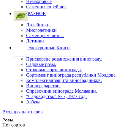
Немахровые
Саженцы спрей роз.
РАЗНОЕ
Лилейники.
Многолетники
Саженцы малины.
Летники
Электронные Книги
Прискорене розмноження винограду.
Садовые розы.
Столовые сорта винограда.
Сортимент винограда республики Молдова.
Комплексная защита виноградников.
Виноградарство.
Справочник винограда Молдавии.
"Садоводство" № 7, 1977 год.
Азбука
Вход для партнеров
Розы
Нет сортов