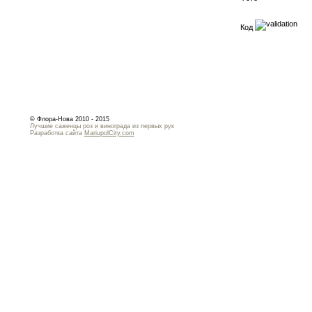
Код
© Флора-Нова 2010 - 2015
Лучшие саженцы роз и винограда из первых рук
Разработка сайта
MariupolCity.com