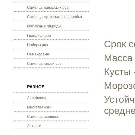
Саженцы канадских роз
Саженцы кустовых роз (шрабы)
Мускусные гибриды.
Грандифлора
Срок с
Наборы роз
Немахровые
Масса 
Саженцы спрей роз.
Кусты 
Морозо
РАЗНОЕ
Устойч
Лилейники.
Многолетники
средне
Саженцы малины.
Летники