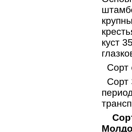
штамбе
крупны
кресть
куст 3
глазко
Сорт с
Сорт 
период
трансп
Сорт
Молдов