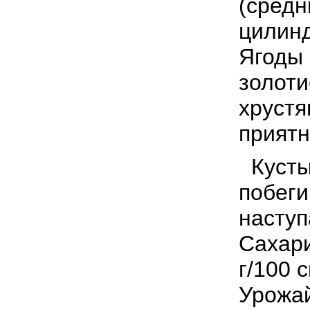
(средн
цилинд
Ягоды 
золоти
хрустя
прият
Куст
побеги
наступ
Сахари
г/100 
Урожай