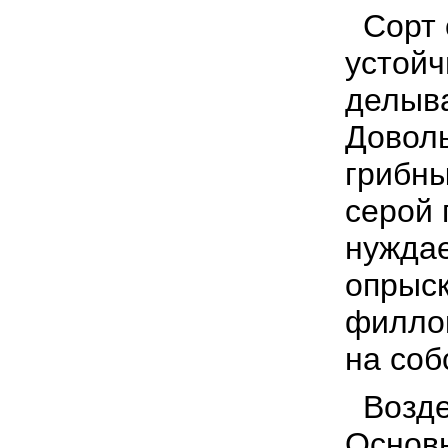
Сорт
устойч
делыв
Доволь
грибны
серой 
нуж­да
опрыск
филло
на соб
Воздел
Основн