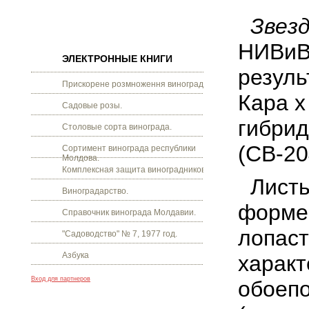
Звезд
НИВиВ
ЭЛЕКТРОННЫЕ КНИГИ
резуль
Прискорене розмноження винограду.
Кара 
Садовые розы.
гибрид
Столовые сорта винограда.
(СВ-20
Сортимент винограда республики
Молдова.
Комплексная защита виноградников.
Листь
Виноградарство.
форме 
Справочник винограда Молдавии.
лопаст
"Садоводство" № 7, 1977 год.
Азбука
характ
Вход для партнеров
обоепо