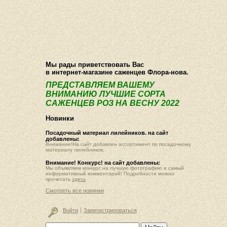
О компании
Как купить
Фотогалерея
Статьи
Опт
Контакт
Мы рады приветствовать Вас
в интернет-магазине саженцев Флора-нова.
ПРЕДСТАВЛЯЕМ ВАШЕМУ
ВНИМАНИЮ ЛУЧШИЕ СОРТА
САЖЕНЦЕВ РОЗ НА ВЕСНУ 2022
Новинки
Посадочный материал лилейников. на сайт
добавлены:
Внимание!На сайт добавлен ассортимент по посадочному
материалу лилейников.
Внимание! Конкурс! на сайт добавлены:
Мы объявляем конкурс на лучшую фотографию и самый
информативный комментарий! Подробности можно
прочитать
здесь
Смотреть все новинки
Войти
Зарегистрироваться