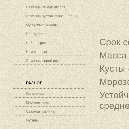
Саженцы канадских роз
Саженцы кустовых роз (шрабы)
Мускусные гибриды.
Грандифлора
Срок с
Наборы роз
Немахровые
Масса 
Саженцы спрей роз.
Кусты 
Морозо
РАЗНОЕ
Устойч
Лилейники.
Многолетники
средне
Саженцы малины.
Летники