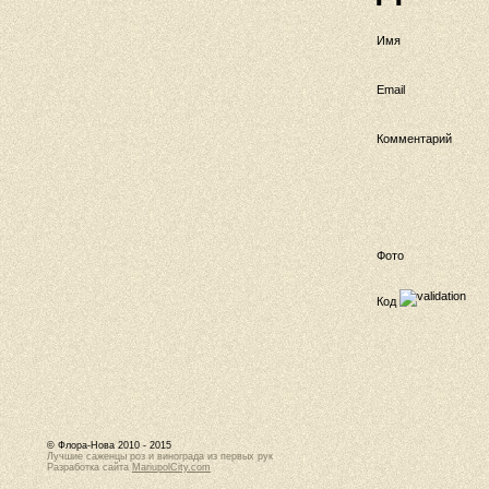
Имя
Email
Комментарий
Фото
Код
© Флора-Нова 2010 - 2015
Лучшие саженцы роз и винограда из первых рук
Разработка сайта
MariupolCity.com