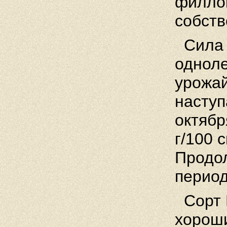
филлок
собств
Сила 
одноле
урожай
наступ
октябр
г/100 
Продол
период
Сорт 
хороши