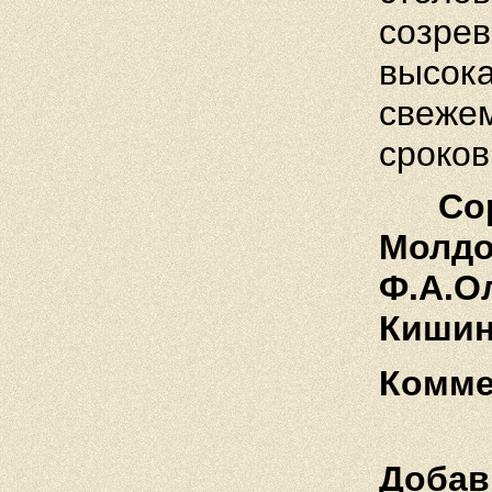
созрев
высока
свежем
сроков
Сор
Молдов
Ф.А.О
Кишин
Комме
Добав