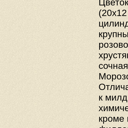
Цветок
(20x12
цилинд
крупны
розово
хрустя
сочная
Морозо
Отлич
к милд
химиче
кроме 