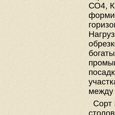
СО4, К
формир
горизо
Нагруз
обрезк
бога­т
промы
посадк
участк
между 
Сорт 
столов