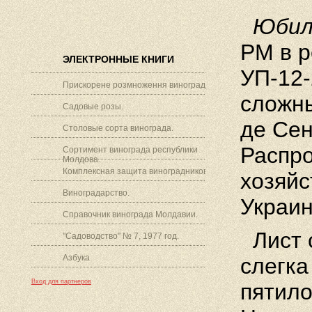
Юбиле
РМ в р
ЭЛЕКТРОННЫЕ КНИГИ
УП-12-
Прискорене розмноження винограду.
сложн
Садовые розы.
де Сен
Столовые сорта винограда.
Распро
Сортимент винограда республики
Молдова.
Комплексная защита виноградников.
хозяйс
Виноградарство.
Украин
Справочник винограда Молдавии.
Лист с
"Садоводство" № 7, 1977 год.
Азбука
слегка
Вход для партнеров
пятило