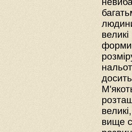
невиба
багать
людини
великі
форми 
розмір
нальот
досить
М'якот
розташ
великі,
вище с