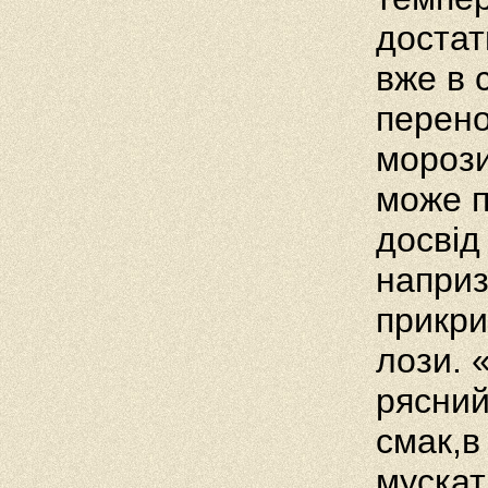
достат
вже в 
перено
морози
може п
досвід
наприз
прикри
лози. 
рясний
смак,в
мускат