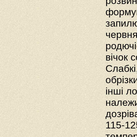
розвин
формув
запилю
червня
родючі
вічок 
Слабкі
обрізки
інші л
належи
дозрів
115-12
темпер