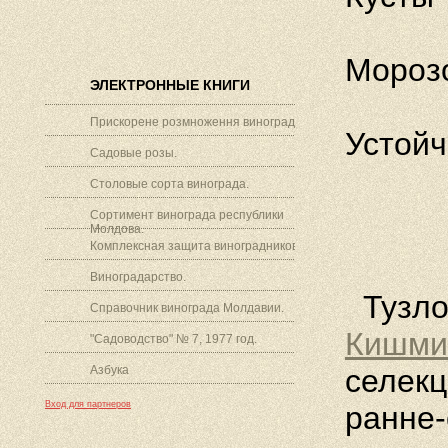
Морозо
ЭЛЕКТРОННЫЕ КНИГИ
Прискорене розмноження винограду.
Устойч
Садовые розы.
Столовые сорта винограда.
Сортимент винограда республики
Молдова.
Комплексная защита виноградников.
Виноградарство.
Тузло
Справочник винограда Молдавии.
Кишми
"Садоводство" № 7, 1977 год.
Азбука
селекц
Вход для партнеров
ранне-