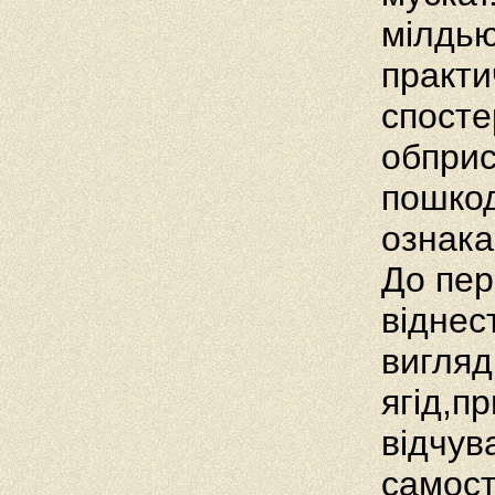
мілдью,
практи
спосте
обприс
пошкод
ознака
До пер
віднес
вигляд
ягід,п
відчув
самост