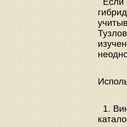
Если 
гибрид
учитыв
Тузлов
изучен
неодно
Испол
1. Ви
катало