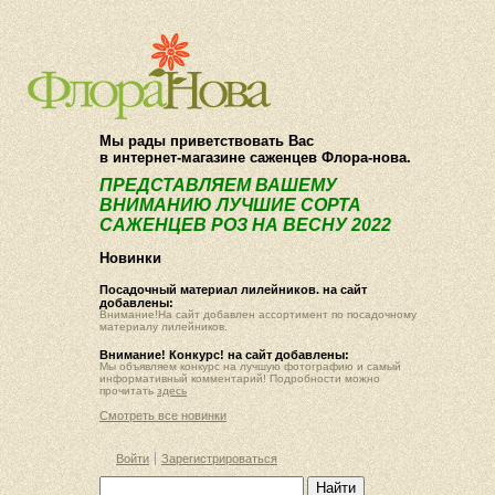
О компании
Как купить
Мы рады приветствовать Вас
в интернет-магазине саженцев Флора-нова.
ПРЕДСТАВЛЯЕМ ВАШЕМУ
ВНИМАНИЮ ЛУЧШИЕ СОРТА
САЖЕНЦЕВ РОЗ НА ВЕСНУ 2022
Новинки
Посадочный материал лилейников. на сайт
добавлены:
Внимание!На сайт добавлен ассортимент по посадочному
материалу лилейников.
Внимание! Конкурс! на сайт добавлены:
Мы объявляем конкурс на лучшую фотографию и самый
информативный комментарий! Подробности можно
прочитать
здесь
Смотреть все новинки
Войти
Зарегистрироваться