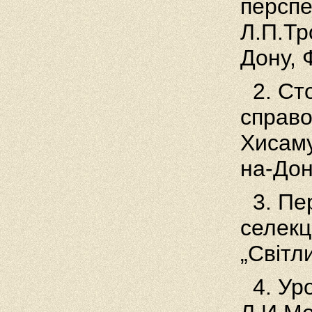
перспе
Л.П.Тр
Дону, 
2. Ст
справо
Хисаму
на-Дон
3. П
селекц
„Світл
4. Ур