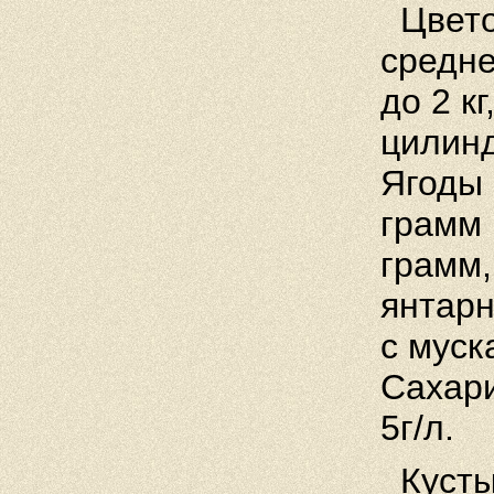
Цвето
средне
до
2 кг
цилинд
Ягоды 
грамм
грамм
янтарн
с муск
Сахари
5г/л.
Кусты