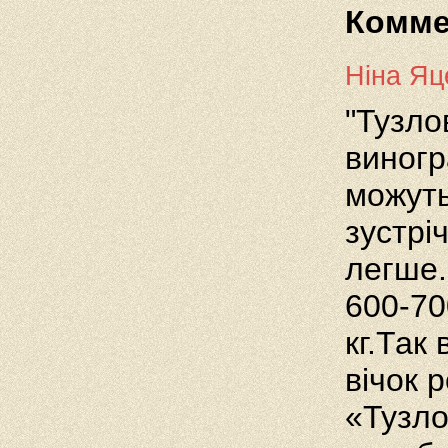
Комме
Ніна Яц
"Тузло
виногр
можуть
зустрі
легше.
600-700
кг.Так
вічок р
«Тузло