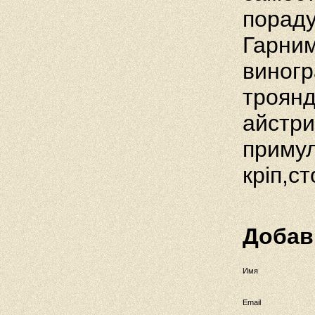
пораду
Гарним
виногр
троянд
айстри
примул
кріп,с
Добав
Имя
Email