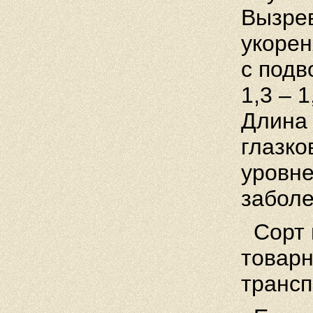
Вызрев
укоре
с под
1,3 – 1
Длина 
глазко
уровне
заболе
Сорт 
товарн
трансп