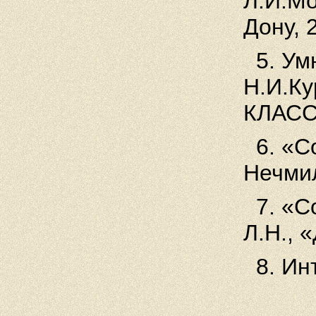
Л.И.Мо
Дону, 
5. Ум
Н.И.К
КЛАСС
6. «С
Нечмил
7. «С
Л.Н., 
8. Ин