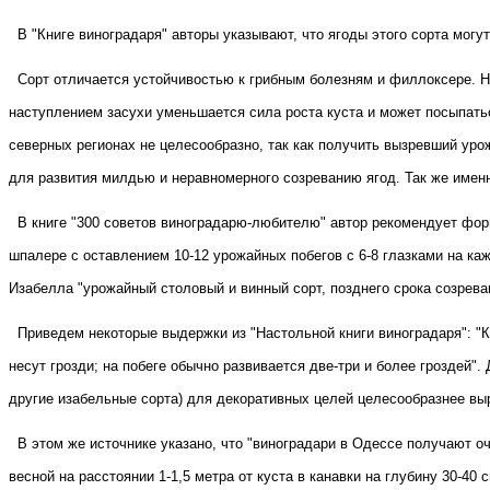
В "Книге виноградаря" авторы указывают, что ягоды этого сорта могу
Сорт отличается устойчивостью к грибным болезням и филлоксере. 
наступлением засухи уменьшается сила роста куста и может посыпаться
северных регионах не целесообразно, так как получить вызревший уро
для развития милдью и неравномерного созреванию ягод. Так же имен
В книге "300 советов виноградарю-любителю" автор рекомендует фор
шпалере с оставлением 10-12 урожайных побегов с 6-8 глазками на каж
Изабелла "урожайный столовый и винный сорт, позднего срока созрева
Приведем некоторые выдержки из "Настольной книги виноградаря": "
несут грозди; на побеге обычно развивается две-три и более гроздей"
другие изабельные сорта) для декоративных целей целесообразнее вы
В этом же источнике указано, что "виноградари в Одессе получают оч
весной на расстоянии 1-1,5 метра от куста в канавки на глубину 30-40 