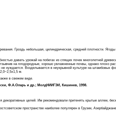
евания. Гроздь не­большая, цилиндрическая, средней плотности. Ягоды
остью давать урожай на побегах из спящих почек многолетней древеси
отзывчив на плодородные, хорошо увлажненные почвы, однако плохо рас
й не нуждается. Возделывается в неукрывной культуре на штамбовых ф
2,0~2,5х1,5 м.
также в свежем виде.
ски, Ф.А.Оларь и др.; МолдНИИГЭИ, Кишинев, 1998.
ля декоративных целей. Им рекомендовали притенять крытые аллеи, бесе
остсоветском пространстве наиболее популярен в Грузии, Азербайджане, 