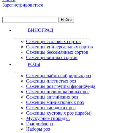
Зарегистрироваться
ВИНОГРАД
Саженцы столовых сортов
Саженцы универсальных сортов
Саженцы бессемянных сортов
Саженцы винных сортов
РОЗЫ
Саженцы чайно-гибридных роз
Саженцы плетистых роз
Саженцы роз группы флорибунда
Саженцы почвопокровных роз
Саженцы английских роз
Саженцы миниатюрных роз
Саженцы канадских роз
Саженцы кустовых роз (шрабы)
Мускусные гибриды.
Грандифлора
Наборы роз