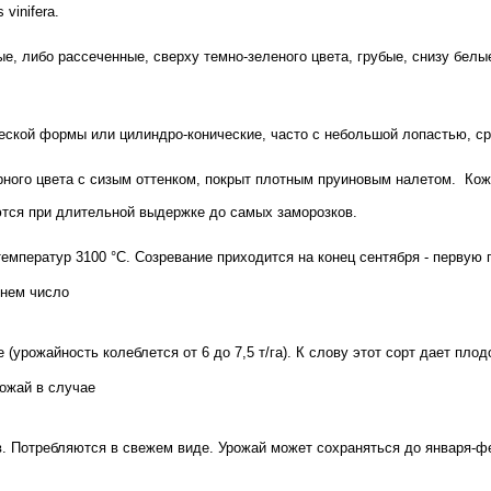
vinifera.
ые, либо рассеченные, сверху темно-зеленого цвета, грубые, снизу бе
ческой формы или цилиндро-конические, часто с небольшой лопастью, с
рного цвета с сизым оттенком, покрыт плотным пруиновым налетом.
Кож
тся при длительной выдержке до самых заморозков.
температур 3100
°С. Созревание приходится на конец сентября - первую 
днем число
 (урожайность колеблется от 6 до 7,5 т/га). К слову этот сорт дает пло
ожай в случае
. Потребляются в свежем виде. Урожай может сохраняться до января-фев