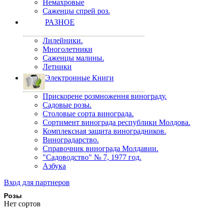
Немахровые
Саженцы спрей роз.
РАЗНОЕ
Лилейники.
Многолетники
Саженцы малины.
Летники
Электронные Книги
Прискорене розмноження винограду.
Садовые розы.
Столовые сорта винограда.
Сортимент винограда республики Молдова.
Комплексная защита виноградников.
Виноградарство.
Справочник винограда Молдавии.
"Садоводство" № 7, 1977 год.
Азбука
Вход для партнеров
Розы
Нет сортов