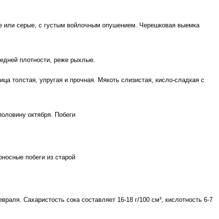
лые или серые, с густым войлочным опушением. Черешковая выемка
редней плотности, реже рыхлые.
ица толстая, упругая и прочная. Мякоть слизистая, кисло-сладкая с
половину октября. Побеги
доносные побеги из старой
раля. Сахаристость сока составляет 16-18 г/100 см³, кислотность 6-7