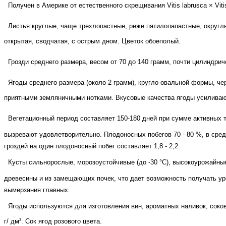
Получен в Америке от естественного скрещивания Vitis labrusca × Vitis 
Листья круглые, чаще трехлопастные, реже пятилопапастные, округл
открытая, сводчатая, с острым дном. Цветок обоеполый.
Грозди среднего размера, весом от 70 до 140 грамм, почти цилиндри
Ягоды среднего размера (около 2 грамм), кругло-овальной формы, че
приятными земляничными нотками. Вкусовые качества ягоды усиливаю
Вегетационный период составляет 150-180 дней при сумме активных 
вызревают удовлетворительно. Плодоносных побегов 70 - 80 %, в сре
гроздей на один плодоносный побег составляет 1,8 - 2,2.
Кусты сильнорослые, морозоустойчивые (до -30
°С), высокоурожайные
древесины и из замещающих почек, что дает возможность получать ур
вымерзания главных.
Ягоды используются для изготовления вин, ароматных наливок, соков
г/
дм³. Сок ягод розового цвета.