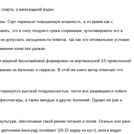
 спирта, и виноградной водки.
ы. Сорт переносит повышенную влажность, в то время как с
ать, что в силу позднего срока созревания, культивировать его в
не допускать загущенности побегов, так как это оптимальное условие
ижения качества урожая.
ри веерной бесштамбовой формировке на вертикальной 3-5 проволочной
ании на балконах и террасах. В этой же книге автор отмечает что
ктеризуется высокой плодоносностью: почти все развившиеся побеги
 филлоксеры, а также милдью и других болезней. Однако её (как и
о культуре, обеспечивая такой режим питания и полив. Осенью или рано
цветением виноград поливают (10-15 ведер на куст), внося ведро-