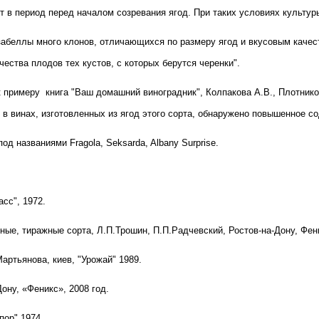
ят в период перед началом созревания ягод. При таких условиях культу
 Изабеллы много клонов, отличающихся по размеру ягод и вкусовым качес
чества плодов тех кустов, с которых берутся черенки".
к примеру
книга "Ваш домашний виноградник", Колпакова А.В., Плотник
в винах, изготовленных из ягод этого сорта, обнаружено повышенное с
д названиями Fragola, Seksarda, Albany Surprise.
сс", 1972.
ные, тиражные сорта, Л.П.Трошин, П.П.Радчевский, Ростов-на-Дону, Фени
артьянова, киев, "Урожай" 1989.
ону, «Феникс», 2008 год.
пор" 1974.