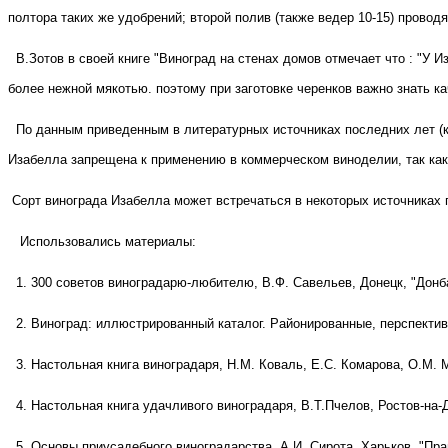
полтора таких же удобрений; второй полив (также ведер 10-15) провод
В.Зотов в своей книге "Виноград на стенах домов отмечает что : "У
более нежной мякотью. поэтому при заготовке черенков важно знать ка
По данным приведенным в литературных источниках последних лет (
Изабелла запрещена к применению в коммерческом виноделии, так как 
Сорт винограда Изабелла может встречаться в некоторых источниках по
Использовались материалы:
1. 300 советов виноградарю-любителю, В.Ф. Савельев, Донецк, "Донба
2. Виноград: иллюстрированный каталог. Районированные, перспектив
3. Настольная книга виноградаря, Н.М. Коваль, Е.С. Комарова, О.М. М
4. Настольная книга удачливого виноградаря, В.Т.Пчелов, Ростов-на-Д
5. Основы приусадебного виноградарства, А.И. Сирота, Харьков, "Пра