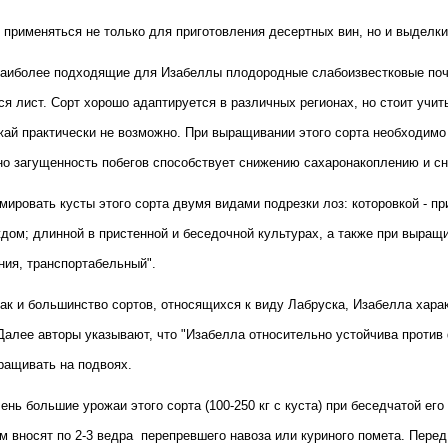
т применяться не только для приготовления десертных вин, но и выделки
Наиболее подходящие для Изабеллы плодородные слабоизвестковые почв
 лист. Сорт хорошо адаптируется в различных регионах, но стоит учитыв
жай практически не возможно. При выращивании этого сорта необходимо 
но загущенность побегов способствует снижению сахаронакоплению и сн
мировать кусты этого сорта двумя видами подрезки лоз: которовкой - п
дом; длинной в пристенной и беседочной культурах, а также при выращив
ния, транспортабельный".
Как и большинство сортов, относящихся к виду Лабруска, Изабелла хара
. Далее авторы указывают, что "Изабелла относительно устойчива против
ращивать на подвоях.
ень большие урожаи этого сорта (100-250 кг с куста) при беседчатой ег
см вносят по 2-3 ведра
перепревшего навоза или куриного помета. Перед 