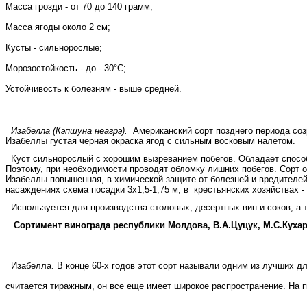
Масса грозди - от 70 до 140 грамм;
Масса ягоды около 2 см;
Кусты - сильнорослые;
Морозостойкость - до - 30°С;
Устойчивость к болезням - выше средней.
Изабелла (Кэпшуна неагрэ).
Американский сорт позднего периода созр
Изабеллы густая черная окраска ягод с сильным восковым налетом.
Куст сильнорослый с хорошим вызреванием побегов. Обладает способн
Поэтому, при необходимости проводят обломку лиш­них побегов. Сорт 
Изабеллы повышенная, в химической защите от болезней и вредителе
насаждениях схема посадки 3x1,5-1,75 м, в
крестьянских хозяйствах - 
Используется для производства столовых, десертных вин и соков, а 
Сортимент винограда республики Молдова, В.А.Цуцук, М.С.Кухар
Изабелла. В конце 60-х годов этот сорт называли одним из лучших д
считается тиражным, он все еще имеет широкое распространение. На п