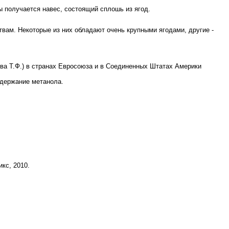
ры получается навес, состоящий сплошь из ягод.
твам. Некоторые из них обладают очень крупными ягодами, другие -
ова Т.Ф.) в странах Евросоюза и в Соединенных Штатах Америки
одержание метанола.
кс, 2010.