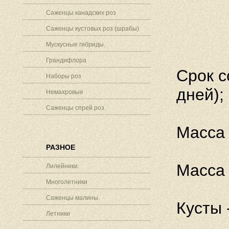
Саженцы канадских роз
Саженцы кустовых роз (шрабы)
Мускусные гибриды.
Грандифлора
Срок с
Наборы роз
дней);
Немахровые
Саженцы спрей роз.
Масса 
РАЗНОЕ
Масса 
Лилейники.
Многолетники
Саженцы малины.
Кусты 
Летники