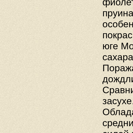
фиолет
пруина
особен
покрас
юге Мо
сахара
Поража
дождли
Сравни
засухе
Облад
средни