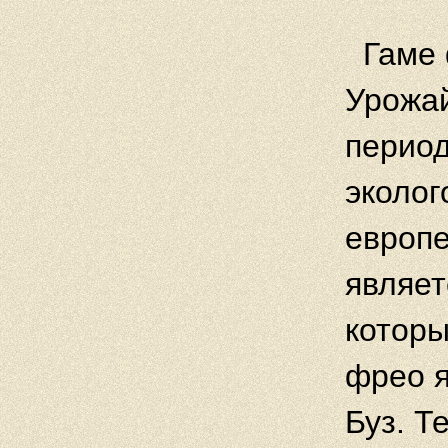
Гаме 
Урожай
период
эколог
европе
являет
которы
фрео я
Буз. Т