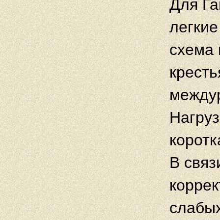
Для Г
легкие
схема 
кресть
междур
Нагруз
коротк
В связ
коррек
слабых