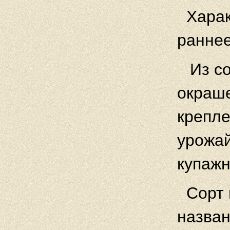
Харак
раннее
Из с
окраше
крепле
урожай
купажн
Сорт 
назва