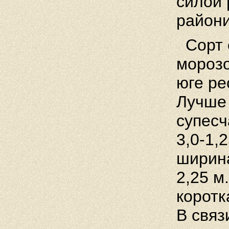
силой 
райони
Сорт 
морозо
юге ре
Лучше 
супесч
3,0-1,
ширина
2,25 м
коротк
В связ