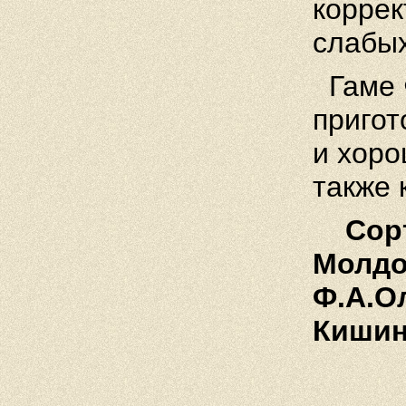
коррек
слабых
Гаме 
пригот
и хоро
также 
Сорт
Молдов
Ф.А.О
Кишин