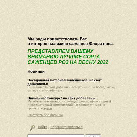
О компании
Как купить
Фотогалерея
Статьи
Опт
Контакт
Мы рады приветствовать Вас
в интернет-магазине саженцев Флора-нова.
ПРЕДСТАВЛЯЕМ ВАШЕМУ
ВНИМАНИЮ ЛУЧШИЕ СОРТА
САЖЕНЦЕВ РОЗ НА ВЕСНУ 2022
Новинки
Посадочный материал лилейников. на сайт
добавлены:
Внимание!На сайт добавлен ассортимент по посадочному
материалу лилейников.
Внимание! Конкурс! на сайт добавлены:
Мы объявляем конкурс на лучшую фотографию и самый
информативный комментарий! Подробности можно
прочитать
здесь
Смотреть все новинки
Войти
Зарегистрироваться