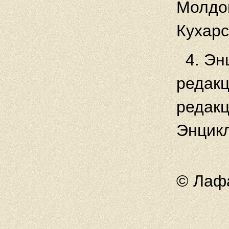
Молдов
Кухарс
4. Эн
редакц
редакц
Энцикл
© Лафа