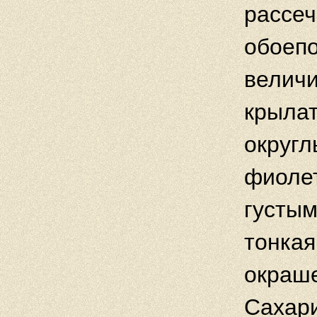
рассеч
обоепо
величи
крылат
округл
фиоле
густым
тонкая
окраше
Сахари