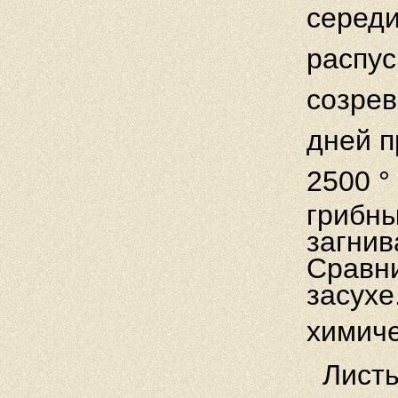
середи
распус
созрев
дней п
2500
°
грибны
загнив
Сравни
засухе
химиче
Листь