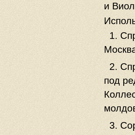
и Виол
Испол
1. Сп
Москва
2. Сп
под ре
Коллес
молдов
3. Со