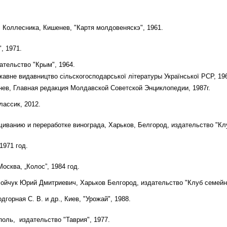
 Коллесника, Кишенев, "Картя молдовеняскэ", 1961.
, 1971.
ательство "Крым", 1964.
жавне видавництво сільскогосподарської літературы Української РСР, 19
нев, Главная редакция Молдавской Советской Энциклопедии, 1987г.
лассик, 2012.
иванию и переработке винограда, Харьков, Белгород, издательство "Клу
1971 год.
осква, „Колос”, 1984 год.
Бойчук Юрий Дмитриевич, Харьков Белгород, издательство "Клуб семейно
дгорная С. В. и др., Киев, "Урожай", 1988.
поль,
издательство "Таврия", 1977.