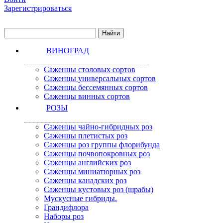
Зарегистрироваться
ВИНОГРАД
Саженцы столовых сортов
Саженцы универсальных сортов
Саженцы бессемянных сортов
Саженцы винных сортов
РОЗЫ
Саженцы чайно-гибридных роз
Саженцы плетистых роз
Саженцы роз группы флорибунда
Саженцы почвопокровных роз
Саженцы английских роз
Саженцы миниатюрных роз
Саженцы канадских роз
Саженцы кустовых роз (шрабы)
Мускусные гибриды.
Грандифлора
Наборы роз