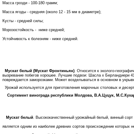
Масса грозди - 100-180 грамм;
Масса ягоды - средняя (около 12 - 15 мм в диаметре);
Кусты - средней силы;
Морозостойкость - ниже средней;
Устойчивость к болезням - ниже средней.
Мускат белый (Мускат Фронтиньян)
. Относится к эколого-географи
вызревание побегов хорошее. Лучшие подвои: Шасла х Берландиери 4
повреждается заморозками. Может возделываться в основном в укрывн
Урожай используется для приготовления марочных столовых и десерт
Сортимент винограда республики Молдова, В.А.Цуцук, М.С.Кухар
Мускат белый
. Высококачественный урожайный белый, винный сорт 
является одним из наиболее древних сортов происхождение которых не