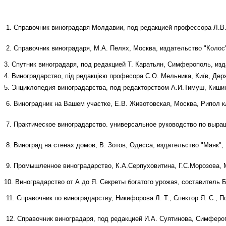
1. Справочник виноградаря Молдавии, под редакцией профессора Л.В.
2. Справочник виноградаря, М.А. Пелях, Москва, издательство "Колос"
3. Спутник виноградаря, под редакцией Т. Каратьян, Симферополь, изд
4. Виноградарство, під редакцією професора С.О. Мельника, Київ, Дер
5. Энциклопедия виноградарства, под редакторством А.И.Тимуш, Киши
6. Виноградник на Вашем участке, Е.В. Животовская, Москва, Рипол к
7. Практическое виноградарство. универсальное руководство по выращ
8. Виноград на стенах домов, В. Зотов, Одесса, издательство "Маяк", 
9. Промышленное виноградарство, К.А.Серпуховитина, Г.С.Морозова, М
10. Виноградарство от А до Я. Секреты богатого урожая, составитель 
11. Справочник по виноградарству, Никифорова Л. Т., Спектор Я. С., По
12.
Справочник виноградаря, под редакцией И.А. Суятинова, Симферо