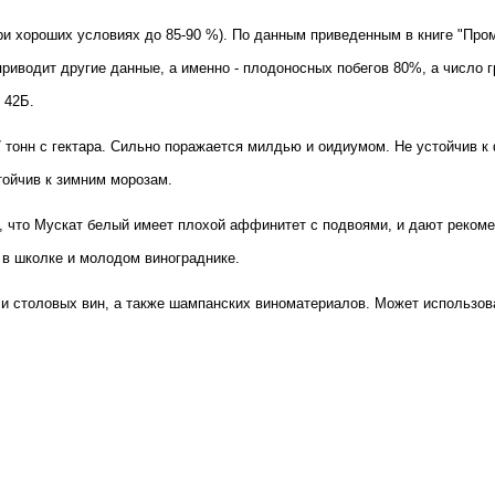
ри хороших условиях до 85-90 %). По данным приведенным в книге "Пром
 приводит другие данные, а именно - плодоносных побегов 80%, а число г
 42Б.
 7 тонн с гектара. Сильно поражается милдью и оидиумом. Не устойчив 
тойчив к зимним морозам.
т, что Мускат белый имеет плохой аффинитет с подвоями, и дают реком
 в школке и молодом винограднике.
и столовых вин, а также шампанских виноматериалов. Может использов