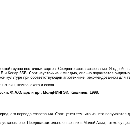
ческой группе восточных сортов. Среднего срока созревания. Ягоды белы
1Б и Кобер 5ББ. Сорт неустойчив к милдью, сильно поражается оидиумо
ой культуре при соответствующей агротехнике, рекомендованной для т
ных вин, шампанского и соков.
ски, Ф.А.Оларь и др.; МолдНИИГЭИ, Кишинев, 1998.
среднего периода созревания. Сорт ценен тем, что из него получаются 
 установлено. Предположительно он возник в Малой Азии, также существ