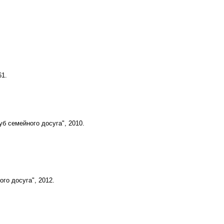
61.
б семейного досуга", 2010.
го досуга", 2012.