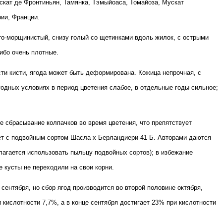
кат де Фронтиньян, Тамянка, Тэмыйоаса, Томайоза, Мускат
рии, Франции.
ато-морщинистый, снизу голый со щетинками вдоль жилок, с острыми
ибо очень плотные.
сти кисти, ягода может быть деформирована. Кожица непрочная, с
одных условиях в период цветения слабое, в отдельные годы сильное;
ое сбрасывание колпачков во время цветения, что препятствует
ет с подвойным сортом Шасла х Берландиери 41-Б. Авторами даются
агается использовать пыльцу подвойных сортов); в избежание
е кусты не переходили на свои корни.
ентября, но сбор ягод производится во второй половине октября,
 кислотности 7,7%, а в конце сентября достигает 23% при кислотности