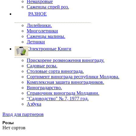
Немахровые
Саженцы спрей роз.
РАЗНОЕ
Лилейники.
Многолетники
Саженцы малины.
Летники
Электронные Книги
Прискорене розмноження винограду.
Садовые розы.
Столовые сорта винограда.
Сортимент винограда республики Молдова.
Комплексная защита виноградников.
Виноградарство.
Справочник винограда Молдавии.
"Садоводство" № 7, 1977 год.
Азбука
Вход для партнеров
Розы
Нет сортов