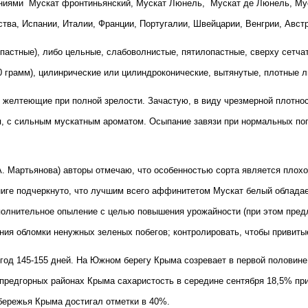
аниями
Мускат фронтиньянский, Мускат Люнель,
Мускат де Люнель, Мус
ства, Испании, Италии, Франции, Португалии, Швейцарии, Венгрии, Авст
опастные), либо цельные, слабоволнистые, пятилопастные, сверху сетч
0 грамм), цилинрические или цилиндроконические, вытянутые, плотные л
ые, желтеющие при полной зрелости. Зачастую, в виду чрезмерной плотно
я, с сильным мускатным ароматом. Осыпание завязи при нормальных пог
 А. Мартьянова) авторы отмечаю, что особенностью сорта является плох
книге подчеркнуто, что лучшим всего аффинитетом Мускат белый облада
олнительное опыление с целью повышения урожайности (при этом предл
ения обломки ненужных зеленых побегов; контролировать, чтобы привиты
од 145-155 дней. На Южном берегу Крыма созревает в первой половине с
 предгорных районах Крыма сахаристость в середине сентября 18,5% при
бережья Крыма достигал отметки в 40%.