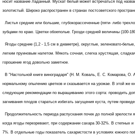
носит название Ладанный. Мускат белый может встречаться под назв
золотистый. Широко распространен в странах постсоветского простран
Листья средние или большие, глубокорассеченные (пяти- либо трехл
зубцами по краю. Цветки обоеполые. Грозди средней величины (100-18
Ягоды средние (1,2 - 1,5 см в диаметре), округлые, зеленовато-бел
легким пруиновым налетом. Мякоть сочная, слегка хрустящая, сладка
горошение ягод довольно заметное.
В "Настольной книге виноградаря" (Н. М. Коваль, Е. С. Комарова, О.
нормальному опылению цветков и сказывается на урожае. В этой же 
следующие рекомендации по выращиванию этого сорта: проводить доп
загнивания плодов стараться избегать загущения куста, путем провед
Продолжительность периода распускания почек до полной зрелости яг
когда ягоды перезревают, при содержании сахара 30-32%. В степных и
7%. В отдельные годы показатель сахаристости в условиях южного по