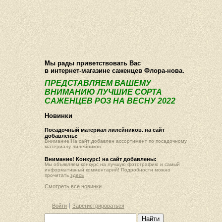
О компании
Как купить
Фотогалерея
Статьи
Опт
Контакт
Мы рады приветствовать Вас
в интернет-магазине саженцев Флора-нова.
ПРЕДСТАВЛЯЕМ ВАШЕМУ
ВНИМАНИЮ ЛУЧШИЕ СОРТА
САЖЕНЦЕВ РОЗ НА ВЕСНУ 2022
Новинки
Посадочный материал лилейников. на сайт
добавлены:
Внимание!На сайт добавлен ассортимент по посадочному
материалу лилейников.
Внимание! Конкурс! на сайт добавлены:
Мы объявляем конкурс на лучшую фотографию и самый
информативный комментарий! Подробности можно
прочитать
здесь
Смотреть все новинки
Войти
Зарегистрироваться