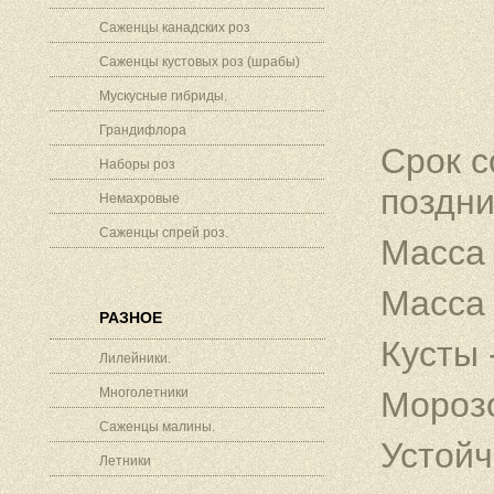
Саженцы канадских роз
Саженцы кустовых роз (шрабы)
Мускусные гибриды.
Грандифлора
Срок с
Наборы роз
поздни
Немахровые
Саженцы спрей роз.
Масса 
Масса 
РАЗНОЕ
Кусты 
Лилейники.
Многолетники
Морозо
Саженцы малины.
Устойч
Летники