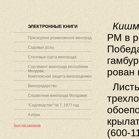
Кишми
ЭЛЕКТРОННЫЕ КНИГИ
РМ в р
Прискорене розмноження винограду.
Победа
Садовые розы.
Столовые сорта винограда.
гамбур
Сортимент винограда республики
рован 
Молдова.
Комплексная защита виноградников.
Лист
Виноградарство.
трехл
Справочник винограда Молдавии.
"Садоводство" № 7, 1977 год.
обоепо
Азбука
крылат
Вход для партнеров
(600-1