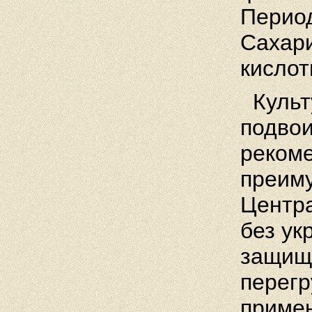
Период
Сахари
кислот
Культу
подвои
рекоме
преиму
Центра
без ук
защище
перегр
примен