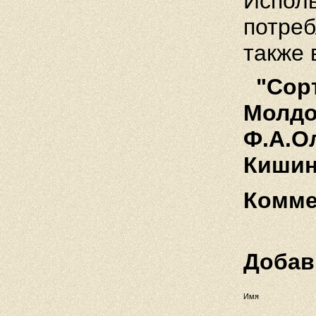
Исполь
потреб
также 
"Сорт
Молдов
Ф.А.О
Кишин
Комме
Добав
Имя