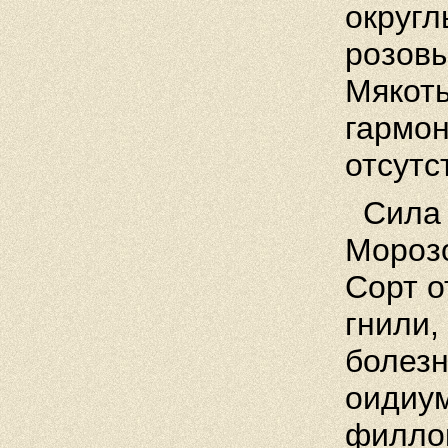
округл
розовы
Мякоть
гармо
отсутс
Сила 
Морозо
Сорт о
гнили,
болезн
оидиум
филлок