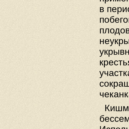
в пери
побего
плодов
неукр
укрывн
кресть
участк
сокращ
чеканк
Кишми
бессем