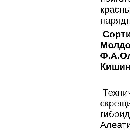
красны
нарядн
Сорти
Молдов
Ф.А.О
Кишин
Технич
скрещ
гибрид
Алеати