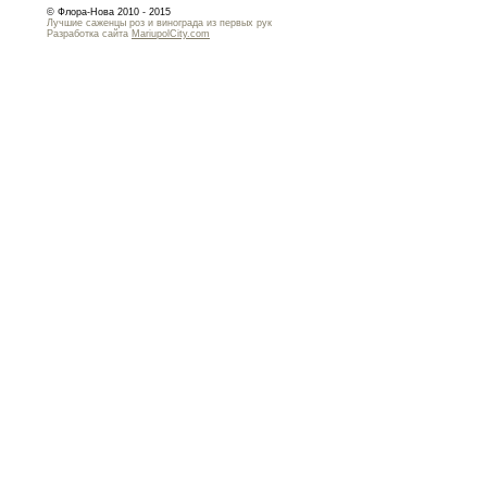
© Флора-Нова 2010 - 2015
Лучшие саженцы роз и винограда из первых рук
Разработка сайта
MariupolCity.com