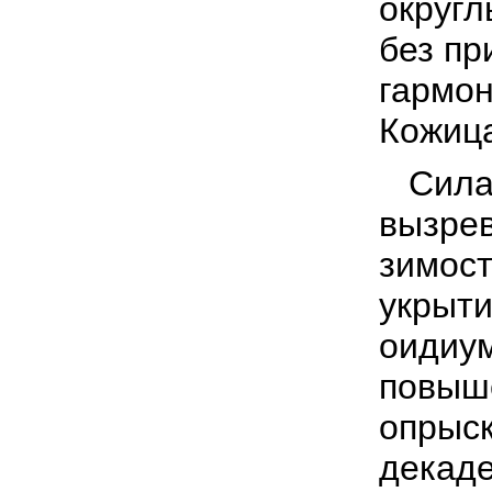
округл
без пр
гармон
Кожица
Сила 
вызрев
зимост
укрыти
оидиум
повыше
опрыск
декаде