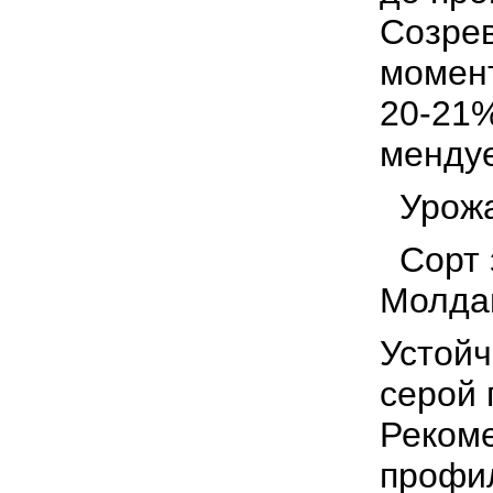
Созрев
момент
20-21%
мендуе
Урожай
Сорт з
Молдав
Устойч
серой 
Рекоме
профил