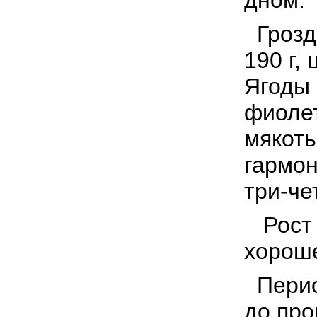
дном.
Грозди
190 г,
Ягоды 
фиолет
мякоть
гармон
три-че
Рост 
хорош
Период
до про