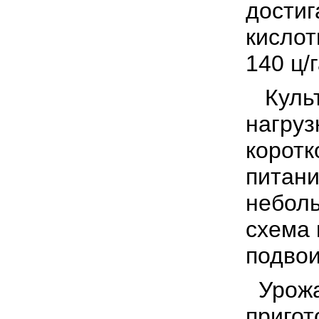
достиг
кислот
140 ц/г
Культ
нагруз
коротк
питани
неболь
схема 
подвои
Урожа
пригот