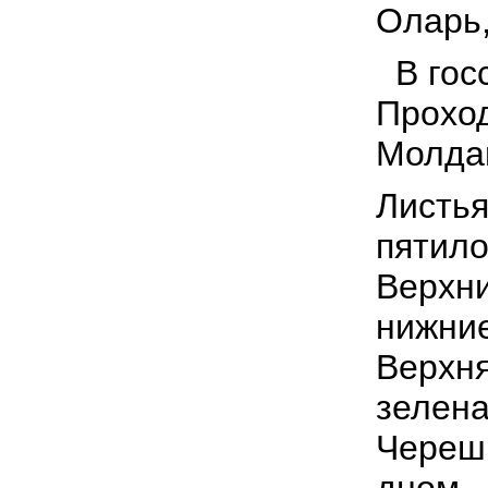
Оларь,
В госс
Проход
Молда
Листья
пятило
Верхни
нижние
Верхня
зелена
Черешк