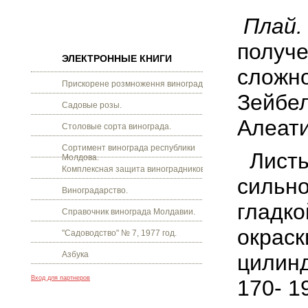
Плай
.
получе
ЭЛЕКТРОННЫЕ КНИГИ
сложно
Прискорене розмноження винограду.
Зейбел
Садовые розы.
Алеати
Столовые сорта винограда.
Сортимент винограда республики
Листья
Молдова.
Комплексная защита виноградников.
сильно
Виноградарство.
гладко
Справочник винограда Молдавии.
окраск
"Садоводство" № 7, 1977 год.
Азбука
цилинд
Вход для партнеров
170- 1