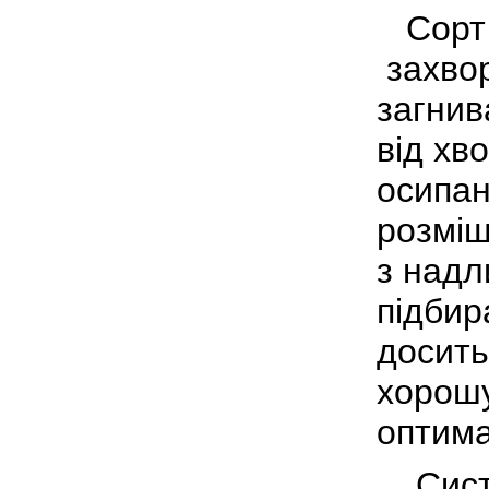
Сорт 
захвор
загнив
від хв
осипан
розміщ
з надл
підбир
досить
хорошу
оптима
Систе