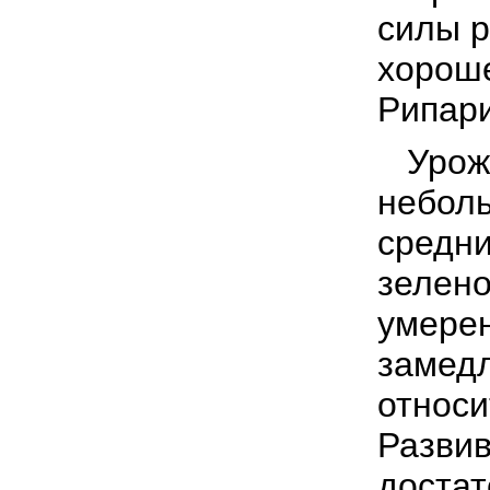
силы р
хорош
Рипари
Урожа
неболь
средни
зелено
умерен
замедл
относи
Разви
достат