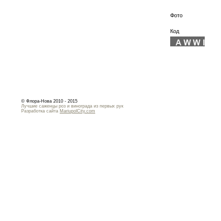
Фото
Код
© Флора-Нова 2010 - 2015
Лучшие саженцы роз и винограда из первых рук
Разработка сайта
MariupolCity.com