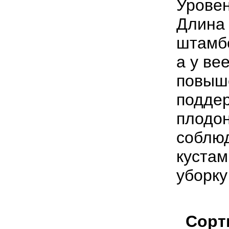
Уровен
Длина 
штамбо
а у ве
повыше
поддер
плодо
соблюд
кустам
уборку
Сорти