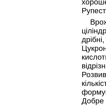
хороше
Рупестр
Врожай
цілінд
дрібні,
Цукрон
кислот
відріз
Розвив
кількі
форму
Добре 