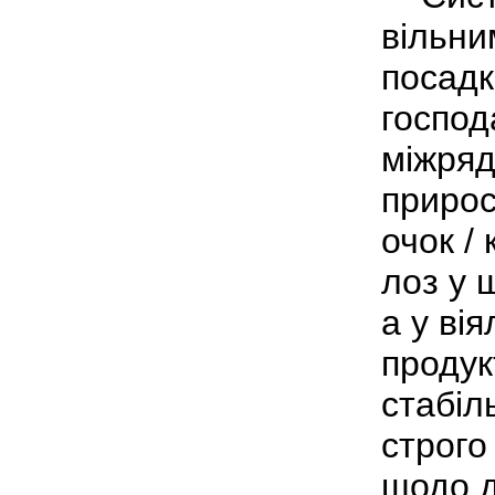
вільни
посадк
господ
міжряд
прирос
очок /
лоз у 
а у ві
продук
стабіл
строго
щодо д