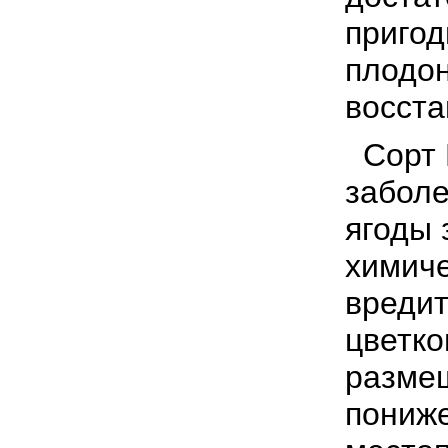
приго
плодон
восста
Сорт 
заболе
ягоды 
химиче
вреди
цветко
размещ
пониж