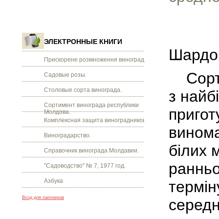
ЭЛЕКТРОННЫЕ КНИГИ
Шардо
Прискорене розмноження винограду.
Сорт 
Садовые розы.
Столовые сорта винограда.
з найб
Сортимент винограда республики
пригот
Молдова.
Комплексная защита виноградников.
винома
Виноградарство.
білих 
Справочник винограда Молдавии.
ранньо
"Садоводство" № 7, 1977 год.
Азбука
термін
Вход для партнеров
середн