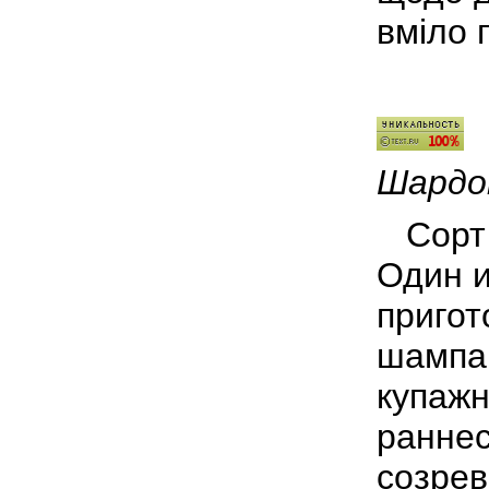
вміло 
Шардо
Сорт 
Один и
пригот
шампан
купажн
раннес
созрев