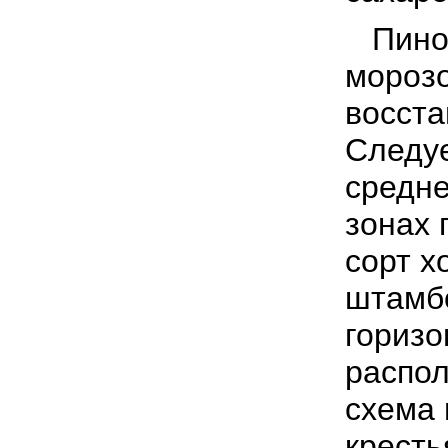
Пино 
морозо
восста
Следуе
средне
зонах
сорт х
штамб
горизо
распол
схема 
кресть