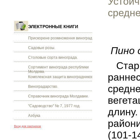
Устойч
средн
ЭЛЕКТРОННЫЕ КНИГИ
Прискорене розмноження винограду.
Пино 
Садовые розы.
Столовые сорта винограда.
Стар
Сортимент винограда республики
Молдова.
раннес
Комплексная защита виноградников.
средне
Виноградарство.
Справочник винограда Молдавии.
вегета
"Садоводство" № 7, 1977 год.
длину.
Азбука
район
Вход для партнеров
(101-1