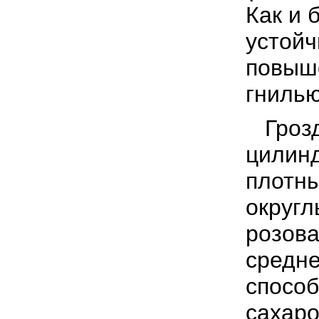
Как и 
устойч
повыш
гнилью
Грозд
цилин
плотны
округ
розова
средне
способ
сахар