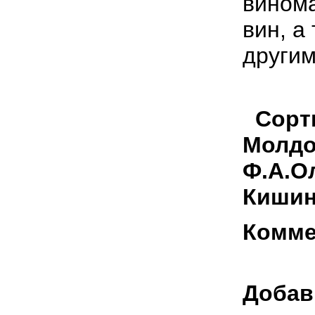
винома
вин, а
другим
Сорти
Молдов
Ф.А.О
Кишин
Комме
Добав