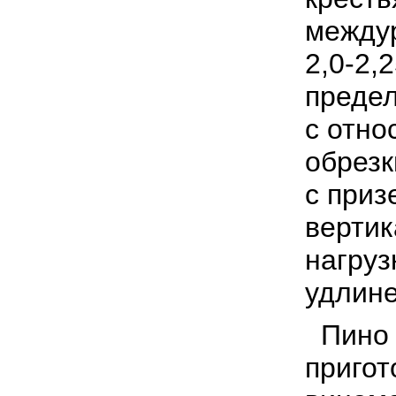
междур
2,0-2,
предел
с отно
обрезк
с приз
верти
нагруз
удлине
Пино 
пригот