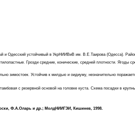
 и Одесский устойчи­вый в УкрНИИВиВ им. В.Е.Таирова (Одесса). Райони
тилопастные. Грозди средние, конические, средней плотности. Ягоды с
ьно зимостоек. Устойчив к милдью и оидиуму, незначи­тельно поражается
бовая с резервной основой на головке куста. Схема посад­ки в крупных 
ски, Ф.А.Оларь и др.; МолдНИИГЭИ, Кишинев, 1998.