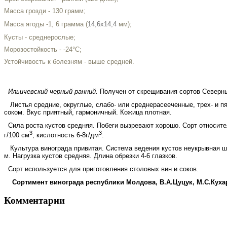
Масса грозди - 130 грамм;
Масса ягоды -1, 6 грамма (
14,6x14,4
мм);
Кусты - среднерослые;
Морозостойкость - -24°С;
Устойчивость к болезням - выше средней.
Ильичевский черный ранний.
Получен от скрещивания сортов Северный
Листья средние, округлые, слабо- или среднерасееченные, трех- и пя
соком. Вкус приятный, гармоничный. Кожица плотная.
Сила роста кустов средняя. Побеги вызревают хорошо. Сорт относител
3
3
г/100 см
, кислотность 6-8г/дм
.
Культура винограда привитая. Система ведения кустов неукрывная штам
м. Нагрузка кустов средняя. Длина обрезки 4-6 глазков.
Сорт используется для приготовления столовых вин и соков.
Сортимент винограда республики Молдова, В.А.Цуцук, М.С.Кухар
Комментарии