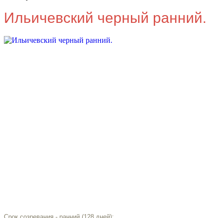
Ильичевский черный ранний.
Срок созревания - ранний (128 дней);