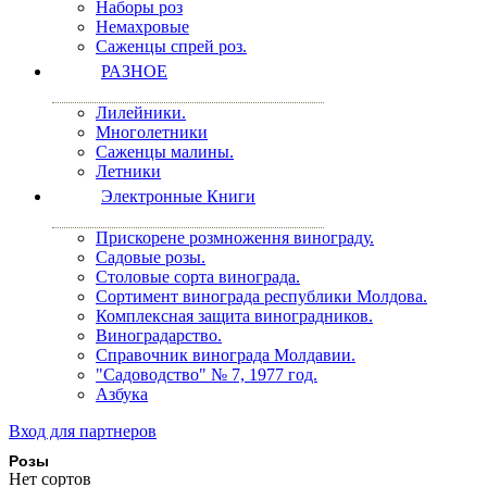
Наборы роз
Немахровые
Саженцы спрей роз.
РАЗНОЕ
Лилейники.
Многолетники
Саженцы малины.
Летники
Электронные Книги
Прискорене розмноження винограду.
Садовые розы.
Столовые сорта винограда.
Сортимент винограда республики Молдова.
Комплексная защита виноградников.
Виноградарство.
Справочник винограда Молдавии.
"Садоводство" № 7, 1977 год.
Азбука
Вход для партнеров
Розы
Нет сортов