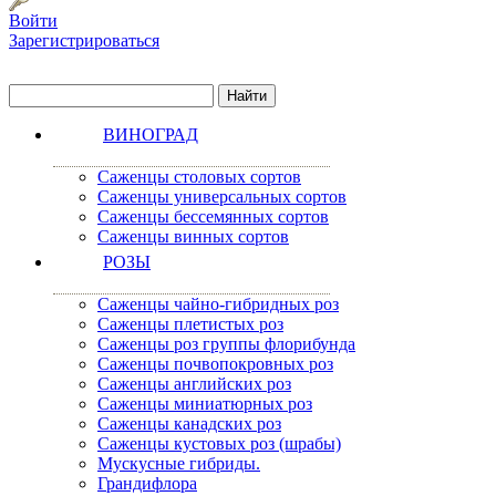
Войти
Зарегистрироваться
ВИНОГРАД
Саженцы столовых сортов
Саженцы универсальных сортов
Саженцы бессемянных сортов
Саженцы винных сортов
РОЗЫ
Саженцы чайно-гибридных роз
Саженцы плетистых роз
Саженцы роз группы флорибунда
Саженцы почвопокровных роз
Саженцы английских роз
Саженцы миниатюрных роз
Саженцы канадских роз
Саженцы кустовых роз (шрабы)
Мускусные гибриды.
Грандифлора