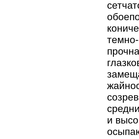
сетчат
обоепо
кониче
темно-
прочна
глазко
замеща
жайнос
созрев
средни
и высо
осыпа