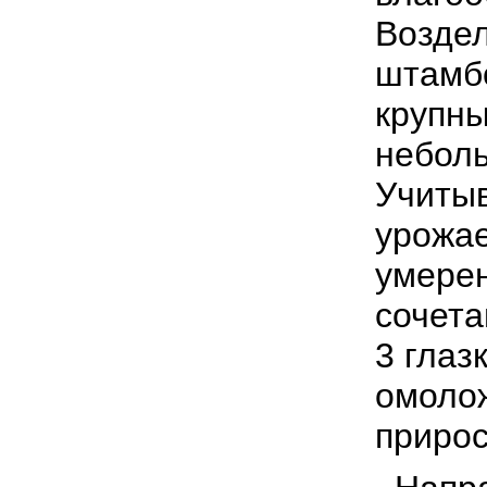
Воздел
штамб
крупны
неболь
Учитыв
урожае
умерен
сочета
3 глаз
омолож
при­ро