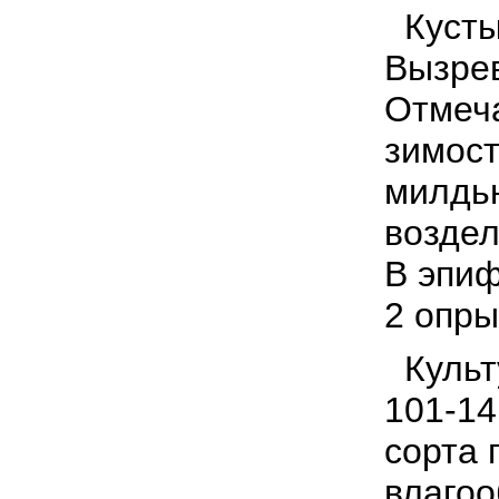
Кусты 
Вызрев
Отмеча
зимост
милдью
воздел
В эпиф
2 опры
Культу
101-14
сорта 
влагоо