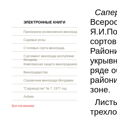
Сапер
Всеро
ЭЛЕКТРОННЫЕ КНИГИ
Я.И.По
Прискорене розмноження винограду.
сортов
Садовые розы.
Столовые сорта винограда.
Райони
Сортимент винограда республики
укрывн
Молдова.
Комплексная защита виноградников.
ряде о
Виноградарство.
райони
Справочник винограда Молдавии.
зоне.
"Садоводство" № 7, 1977 год.
Азбука
Листь
Вход для партнеров
трехло