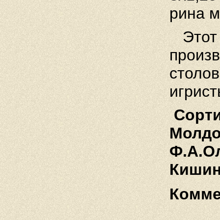
рина м
Этот 
произв
столов
игрист
Сорти
Молдов
Ф.А.О
Кишин
Комме