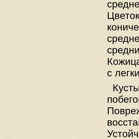
средне
Цветок
кониче
средне
средни
Кожица
с легк
Кусты
побего
Повре
восста
Устойч