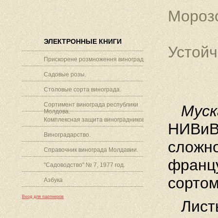
Морозо
ЭЛЕКТРОННЫЕ КНИГИ
Устойч
Прискорене розмноження винограду.
Садовые розы.
Столовые сорта винограда.
Сортимент винограда республики
Муск
Молдова.
Комплексная защита виноградников.
НИВиВ
Виноградарство.
сложно
Справочник винограда Молдавии.
францу
"Садоводство" № 7, 1977 год.
сортом
Азбука
Вход для партнеров
Листь