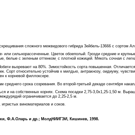
рещивания слож­ного межвидового гибрида 3ейбель-13666 с сортом Ал
е- или сильнорассеченные. Цветок обоеполый. Грозди средние и крупны
лые, белые с зеленым оттенком
с плотной кожицей. Мякоть сочная с лег
,
Побеги вызревают на 80%. Зимостойкость сорта повышенная. Отличается
к. Сорт относительно устойчив к милдью, антракнозу, оидиуму, чувстви
ен к корневой филлоксере.
там среднего срока созревания. Во второй-третьей декаде сентября накап
я и на собственных корнях. Схема посадки 2,75-3,0x1,25-1,50 м. Выра
 междурядий ограничивается до 2,25-2,5 м.
 игристых виноматериалов и соков.
ки, Ф.А.Оларь и др.; МолдНИИГЭИ, Кишинев, 1998.