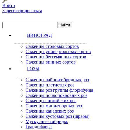
Войти
Зарегистрироваться
ВИНОГРАД
Саженцы столовых сортов
Саженцы универсальных сортов
Саженцы бессемянных сортов
Саженцы винных сортов
РОЗЫ
Саженцы чайно-гибридных роз
Саженцы плетистых роз
Саженцы роз группы флорибунда
Саженцы почвопокровных роз
Саженцы английских роз
Саженцы миниатюрных роз
Саженцы канадских роз
Саженцы кустовых роз (шрабы)
Мускусные гибриды.
Грандифлора