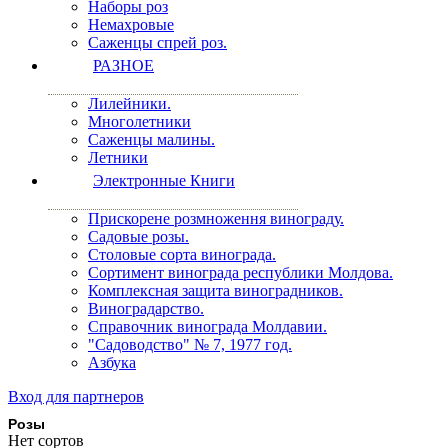
Наборы роз
Немахровые
Саженцы спрей роз.
РАЗНОЕ
Лилейники.
Многолетники
Саженцы малины.
Летники
Электронные Книги
Прискорене розмноження винограду.
Садовые розы.
Столовые сорта винограда.
Сортимент винограда республики Молдова.
Комплексная защита виноградников.
Виноградарство.
Справочник винограда Молдавии.
"Садоводство" № 7, 1977 год.
Азбука
Вход для партнеров
Розы
Нет сортов