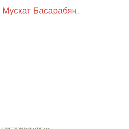
Мускат Басарабян.
Срок созревания - средний;