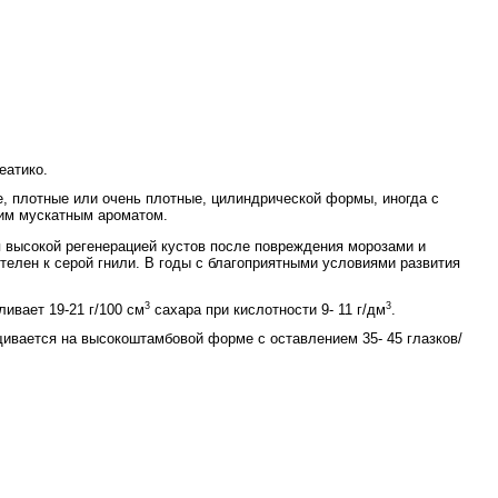
еатико.
е, плотные или очень плотные, цилиндрической формы, иногда с
ким мускатным ароматом.
 высокой регенерацией кустов после повреждения моро­зами и
телен к серой гнили. В годы с благоприятными условиями развития
3
3
ливает 19-21 г/100 см
сахара при кислотности 9- 11 г/дм
.
щивается на высокоштамбовой форме с оставлением 35- 45 глазков/