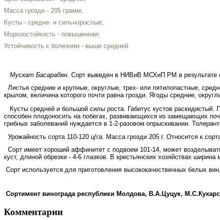
Масса грозди - 205 грамм;
Кусты - средне- и сильнорослые;
Морозостойкость - повышенная;
Устойчивость к болезням - выше средней.
Мускат Басарабян.
Сорт выведен в НИВиВ МСХиП РМ в результате ск
Листья средние и крупные, округлые, трех- или пятилопастные, средн
крылом, величина которого почти равна грозди. Ягоды средние, округ
Кусты средней и большой силы роста. Габитус кустов раскидис­тый. 
способен плодоносить на побегах, развивающихся из заме­щающих поче
грибных заболеваний нуждается в 1-2-разовом опрыскивании. Толерант
Урожайность сорта 110-120 ц/га. Масса грозди 205 г. Относит­ся к сор
Сорт имеет хороший аффинитет с подвоем 101-14, может возделы­ватьс
куст, длиной обрезки - 4-6 глазков. В крестьянских хозяйствах ширина
Сорт используется для приготовления высококачественных белых вин,
Сортимент винограда республики Молдова, В.А.Цуцук, М.С.Кухарс
Комментарии