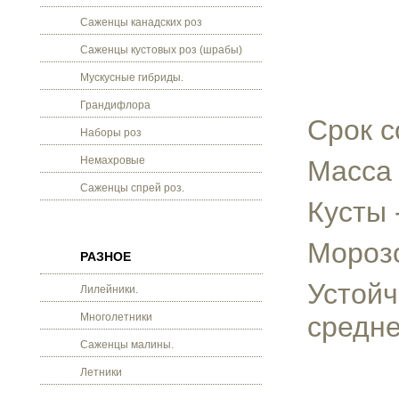
Саженцы канадских роз
Саженцы кустовых роз (шрабы)
Мускусные гибриды.
Грандифлора
Срок с
Наборы роз
Немахровые
Масса 
Саженцы спрей роз.
Кусты 
Морозо
РАЗНОЕ
Устойч
Лилейники.
Многолетники
средне
Саженцы малины.
Летники