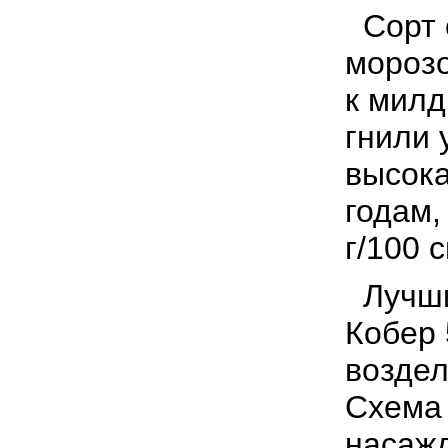
Сорт 
морозо
к милд
гнили 
высока
годам,
г/100 
Лучши
Кобер 
возде
Схема
насажд