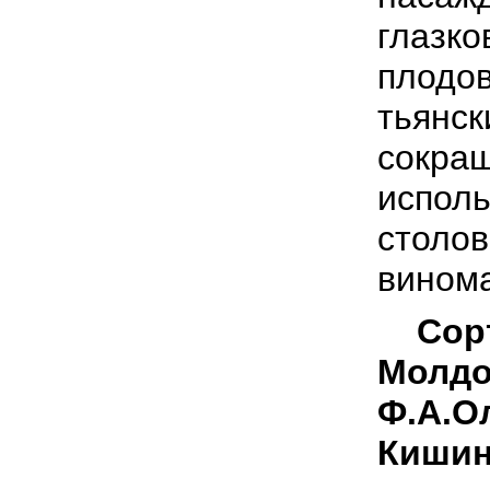
глазко
плодов
тьянск
сокращ
исполь
столов
вином
Сорт
Молдов
Ф.А.О
Кишин