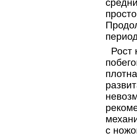
сред­н
просто
Продол
период
Рост 
побего
плотна
развит
невозм
рекоме
механи
с ножо