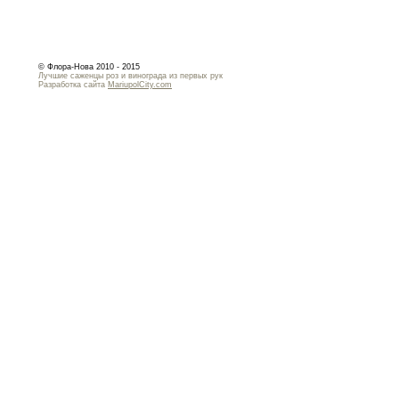
© Флора-Нова 2010 - 2015
Лучшие саженцы роз и винограда из первых рук
Разработка сайта
MariupolCity.com