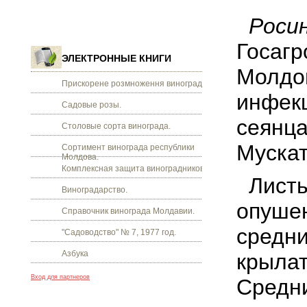
Роси
Госагр
ЭЛЕКТРОННЫЕ КНИГИ
Молдов
Прискорене розмноження винограду.
инфек
Садовые розы.
сеянца
Столовые сорта винограда.
Мускат
Сортимент винограда республики
Молдова.
Комплексная защита виноградников.
Листь
Виноградарство.
опушен
Справочник винограда Молдавии.
средни
"Садоводство" № 7, 1977 год.
Азбука
крылат
Вход для партнеров
Средни