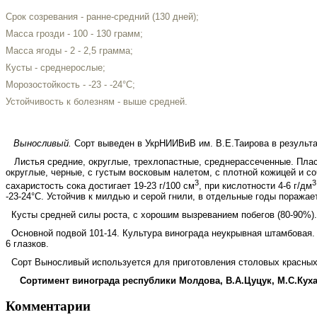
Срок созревания - ранне-средний (130 дней);
Масса грозди - 100 - 130 грамм;
Масса ягоды - 2 - 2,5 грамма;
Кусты - среднерослые;
Морозостойкость - -23 - -24°С;
Устойчивость к болезням - выше средней.
Выносливый.
Сорт выведен в УкрНИИВиВ им. В.Е.Таирова в результат
Листья средние, округлые, трехлопастные, среднерассеченные. Пласти
округлые, черные, с густым восковым налетом, с плотной кожицей и со
3
3
сахаристость сока достигает 19-23 г/100 см
, при кислотности 4-6 г/дм
-23-24°С. Устойчив к мил­дью и серой гнили, в отдельные годы поража
Кусты средней силы роста, с хорошим вызреванием побегов (80-90%). У
Основной подвой 101-14. Культура винограда неукрывная штамбовая. Пл
6 глазков.
Сорт Выносливый используется для приготовления столовых красных 
Сортимент винограда республики Молдова, В.А.Цуцук, М.С.Куха
Комментарии