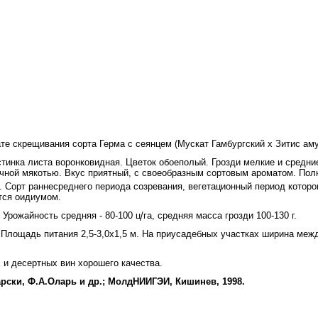
е скрещивания сорта Герма с сеянцем (Мускат Гамбургский х Зитис аму
нка листа воронковидная. Цветок обоеполый. Грозди мелкие и средние,
чной мякотью. Вкус приятный, с своеобразным сорто­вым ароматом. Полн
. Сорт раннесреднего периода созрева­ния, вегетационный период котор
ется оидиумом.
рожайность средняя - 80-100 ц/га, средняя масса грозди 100-130 г.
ощадь питания 2,5-3,0x1,5 м. На приусадебных участках ширина междуря
и десертных вин хорошего качества.
рски, Ф.А.Оларь и др.; МолдНИИГЭИ, Кишинев, 1998.