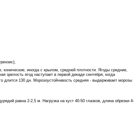
рензис),
 конические, иногда с крылом, средней плотности. Ягоды средние,
ая зрелость ягод наступает в первой декаде сентября, когда
ого длится 130 дн. Морозоустой­чивость средняя - выдерживает морозы
дий равна 2-2,5 м. Нагрузка на куст 40-50 глазков, длина обрезки 4-