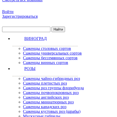
Войти
Зарегистрироваться
ВИНОГРАД
Саженцы столовых сортов
Саженцы универсальных сортов
Саженцы бессемянных сортов
Саженцы винных сортов
РОЗЫ
Саженцы чайно-гибридных роз
Саженцы плетистых роз
Саженцы роз группы флорибунда
Саженцы почвопокровных роз
Саженцы английских роз
Саженцы миниатюрных роз
Саженцы канадских роз
Саженцы кустовых роз (шрабы)
Мускусные гибриды.