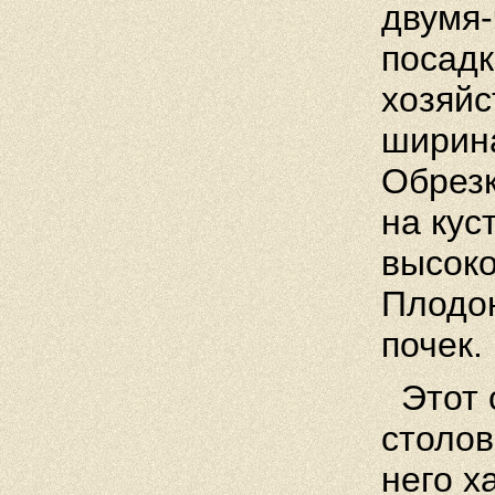
двумя-
посадк
хозяйс
ширина
Обрезк
на кус
высоко
Плодо
почек.
Этот с
столов
него х