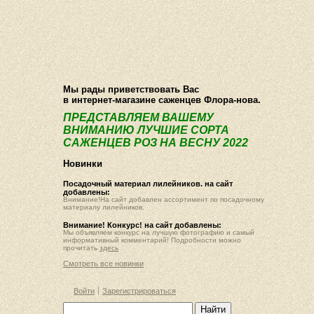
О компании
Как купить
Фотогалерея
Статьи
Опт
Контакт
Мы рады приветствовать Вас
в интернет-магазине саженцев Флора-нова.
ПРЕДСТАВЛЯЕМ ВАШЕМУ
ВНИМАНИЮ ЛУЧШИЕ СОРТА
САЖЕНЦЕВ РОЗ НА ВЕСНУ 2022
Новинки
Посадочный материал лилейников. на сайт
добавлены:
Внимание!На сайт добавлен ассортимент по посадочному
материалу лилейников.
Внимание! Конкурс! на сайт добавлены:
Мы объявляем конкурс на лучшую фотографию и самый
информативный комментарий! Подробности можно
прочитать
здесь
Смотреть все новинки
Войти
Зарегистрироваться