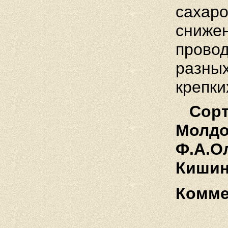
сахаро
снижен
про­во
разных
крепки
Сорт
Молдов
Ф.А.О
Кишин
Комме