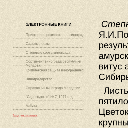
Степн
ЭЛЕКТРОННЫЕ КНИГИ
Я.И.По
Прискорене розмноження винограду.
резуль
Садовые розы.
Столовые сорта винограда.
амурс
Сортимент винограда республики
витус 
Молдова.
Комплексная защита виноградников.
Сибир
Виноградарство.
Листь
Справочник винограда Молдавии.
"Садоводство" № 7, 1977 год.
пятило
Азбука
Цветок
Вход для партнеров
крупны