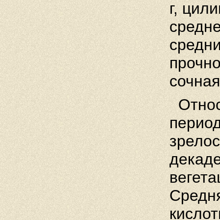
г, цил
средне
средни
прочно
сочная
Относ
период
зрелос
декаде
вегета
Средня
кислот