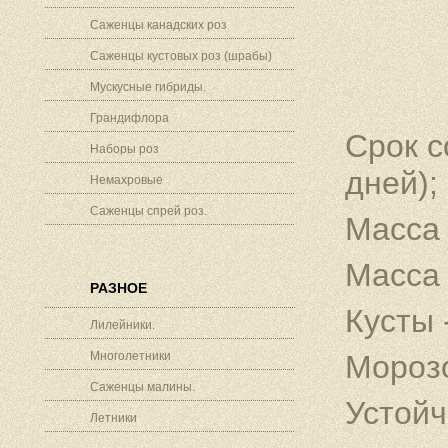
Саженцы канадских роз
Саженцы кустовых роз (шрабы)
Мускусные гибриды.
Грандифлора
Срок с
Наборы роз
дней);
Немахровые
Саженцы спрей роз.
Масса 
Масса 
РАЗНОЕ
Кусты 
Лилейники.
Многолетники
Морозо
Саженцы малины.
Устойч
Летники