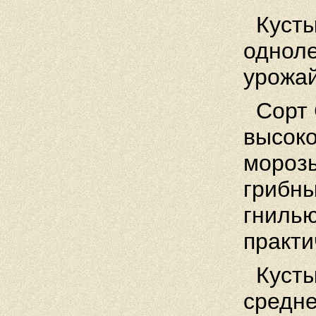
Кусты
одноле
урожай
Сорт 
высоко
морозы
грибны
гнилью
практи
Кусты
средне