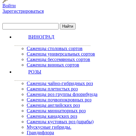
Войти
Зарегистрироваться
ВИНОГРАД
Саженцы столовых сортов
Саженцы универсальных сортов
Саженцы бессемянных сортов
Саженцы винных сортов
РОЗЫ
Саженцы чайно-гибридных роз
Саженцы плетистых роз
Саженцы роз группы флорибунда
Саженцы почвопокровных роз
Саженцы английских роз
Саженцы миниатюрных роз
Саженцы канадских роз
Саженцы кустовых роз (шрабы)
Мускусные гибриды.
Грандифлора