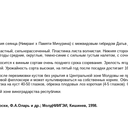
ия сеянца (Нимранг х Памяти Мичурина) с межвидовым гибридом Датьв 
астный, сильнорассеченный. Пластинка листа волнистая. Нижняя сторо
 Ягоды средние, округлые, темно-синие с сильным густым налетом, с соч
сится к винным сортам очень позднего срока созревания. Зрелость яго
ей. Урожайность сорта высокая, на пятый год после посадки достигает 1
осле перезимовки кустов без укрытия в Центральной зоне Молдовы не 
невой филлоксере и может культивироваться на собственных корнях. Об
 на куст 40-50 глазков, обрез­ка плодовых лоз короткая (4-5 глазков). 
 зоне виноградарства республики.
ски, Ф.А.Оларь и др.; МолдНИИГЭИ, Кишинев, 1998.