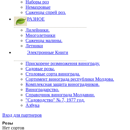
Наборы роз
Немахровые
Саженцы спрей роз.
РАЗНОЕ
Лилейники.
Многолетники
Саженцы малины.
Летники
Электронные Книги
Прискорене розмноження винограду.
Садовые розы.
Столовые сорта винограда.
Сортимент винограда республики Молдова.
Комплексная защита виноградников.
Виноградарство.
Справочник винограда Молдавии.
"Садоводство" № 7, 1977 год.
Азбука
Вход для партнеров
Розы
Нет сортов