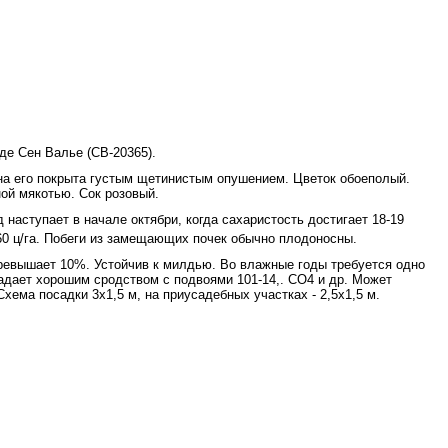
де Сен Валье (СВ-20365).
на его покрыта густым щетинистым опушением. Цветок обоеполый.
ной мякотью. Сок розовый.
д наступает в
начале октябри, когда сахаристость достигает 18-19
60 ц/га. Побеги из замещающих по­чек обычно плодоносны.
превышает 10%. Устойчив к милдью. Во влажные годы требуется одно
ладает хорошим сродством с подвоями 101-14,. СО4 и др. Может
Схема посадки 3x1,5 м, на приусадебных участках - 2,5x1,5 м.