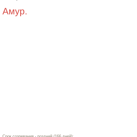
Амур.
Срок созревания - поздний (166 дней);