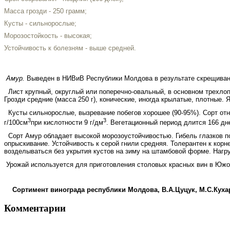
Масса грозди - 250 грамм;
Кусты - сильнорослые;
Морозостойкость - высокая;
Устойчивость к болезням - выше средней.
Амур.
Выведен в
НИВиВ Республики Молдова в
результате скрещиван
Лист крупный, округлый или поперечно-овальный, в основном трехлоп
Грозди средние (масса 250 г), конические, иногда крылатые, плотные.
Кусты сильнорослые, вызревание побегов хорошее (90-95%). Сорт отно
3
3
г/100см
при кислотности 9 г/дм
. Вегетационный период длится 166 дн
Сорт Амур обладает высокой морозоустойчивостью. Гибель глаз­ков п
опрыскивание. Устойчивость к серой гнили средняя. Толерантен к кор
возделываться без укрытия кустов на зиму на штамбовой форме. Нагрузка
Урожай используется для приготовления столовых красных вин в Южой
Сортимент винограда республики Молдова, В.А.Цуцук, М.С.Кухар
Комментарии