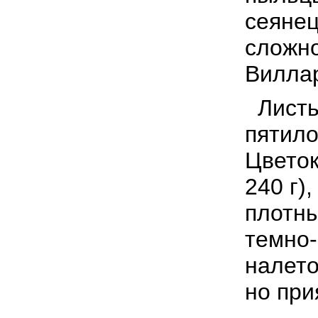
сеянец
сложно
Виллар
Листья
пятило
Цветок
240 г)
плотны
темно-
налето
но при