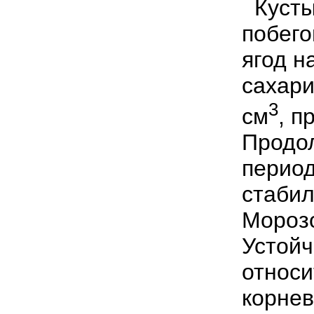
Кусты
побего
ягод н
сахари
3
см
, п
Продол
период
стабил
Морозо
Устойч
относи
корнев