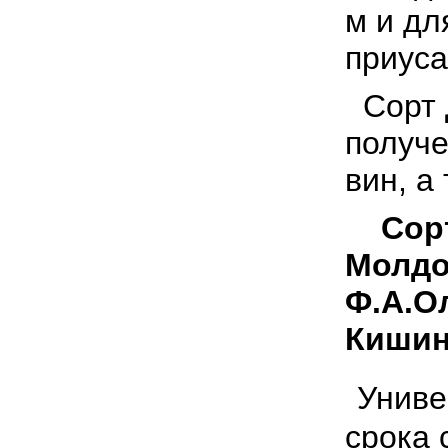
м и дл
приуса
Сорт 
получе
вин, а
Сорт
Молдов
Ф.А.О
Кишин
Униве
срока 