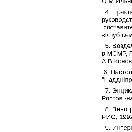
О.М.Ильяш
4. Практ
руководст
составит
«Клуб сем
5.
Возде
в МСМР, П
А.В.Конов
6. Насто
"Наддніпр
7. Энцик
Ростов -н
8. Виног
РИО, 1992
9. Интер