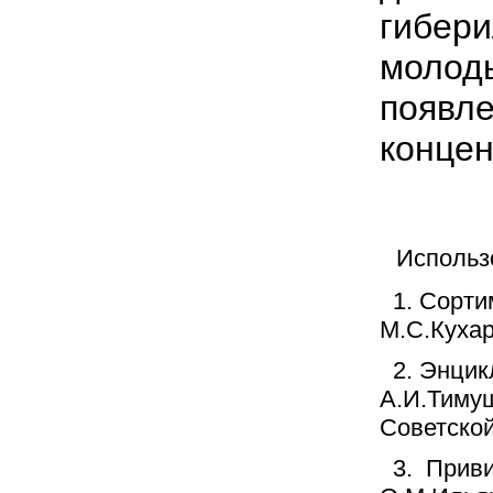
гибери
молоды
появле
концен
Использ
1.
Сорти
М.С.Кухар
2. Энцик
А.И.Тиму
Советской
3.
Приви