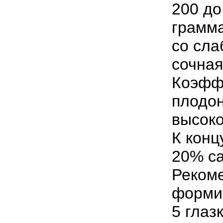
200 до
грамма
со сла
сочная
Коэфф
плодон
высоко
К конц
20% са
Реком
формир
5 глаз