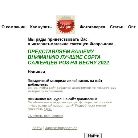
О компании
Как купить
Фотогалерея
Статьи
Опт
Мы рады приветствовать Вас
в интернет-магазине саженцев Флора-нова.
ПРЕДСТАВЛЯЕМ ВАШЕМУ
ВНИМАНИЮ ЛУЧШИЕ СОРТА
САЖЕНЦЕВ РОЗ НА ВЕСНУ 2022
Новинки
Посадочный материал лилейников. на сайт
добавлены:
Внимание!На сайт добавлен ассортимент по посадочному
материалу лилейников.
Внимание! Конкурс! на сайт добавлены:
Мы объявляем конкурс на лучшую фотографию и самый
информативный комментарий! Подробности можно
прочитать
здесь
Смотреть все новинки
Войти
Зарегистрироваться