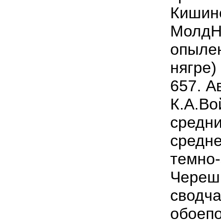
Кишин
МолдН
опылен
нягре
657. А
К.А.Во
средни
средне
темно-
Черешк
сводча
обоепо