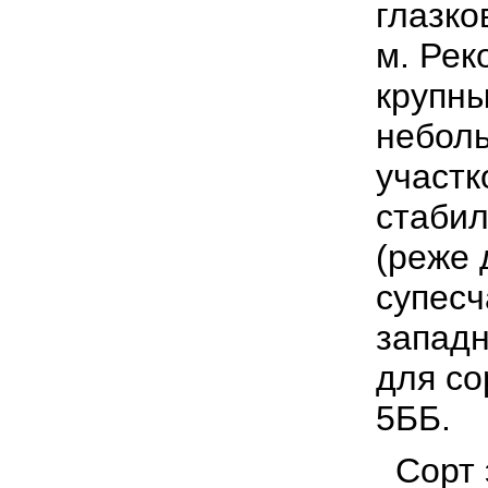
глазко
м. Рек
крупны
неболь
участк
стабил
(реже 
супесч
западн
для со
5ББ.
Сорт 