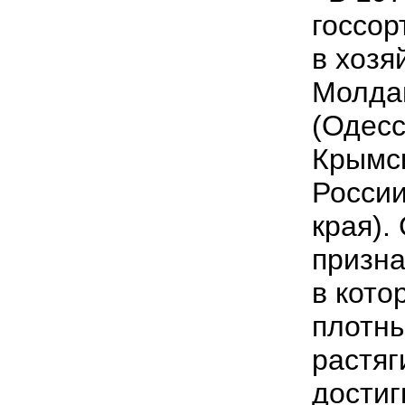
госсор
в хозя
Молдав
(Одесс
Крымск
России
края).
призна
в кото
плотны
растяг
достиг