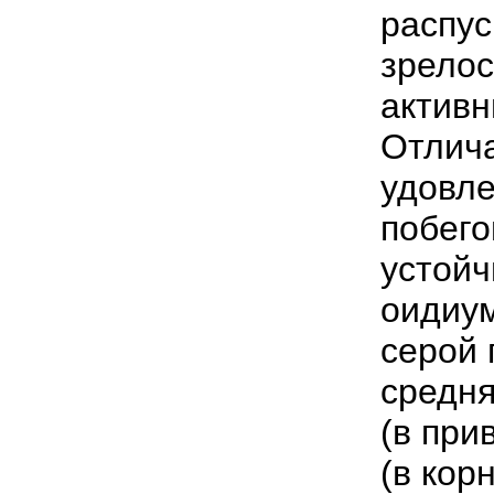
распус
зрелос
активн
Отлича
удовл
побего
устойч
оидиум
серой 
средня
(в при
(в кор