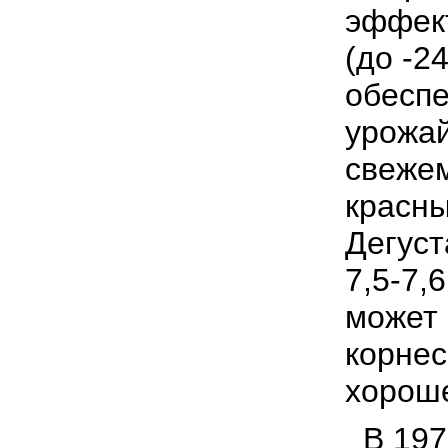
эффект
(до -2
обеспе
урожай
свежем
красны
Дегуст
7,5-7,
может 
корнес
хорош
В 197