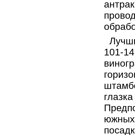
антрак
провод
обрабо
Лучши
101-14
виногр
горизо
штамбе
глазка
Предпо
южных 
посадк