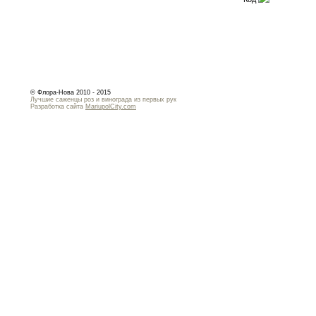
© Флора-Нова 2010 - 2015
Лучшие саженцы роз и винограда из первых рук
Разработка сайта
MariupolCity.com