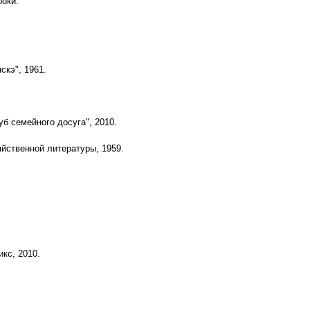
роки.
скэ", 1961.
б семейного досуга", 2010.
яйственной литературы, 1959.
кс, 2010.