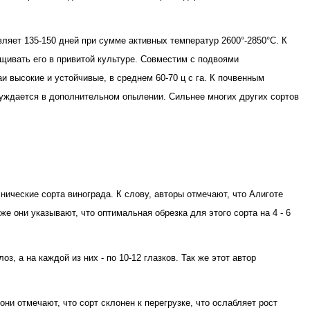
вляет 135-150 дней при сумме активных температур 2600°-2850°С. К
щивать его в привитой культуре. Совместим с подвоями
 высокие и устойчивые, в среднем 60-70 ц с га. К почвенным
нуждается в дополнительном опылении. Сильнее многих других сортов
нические сорта винограда. К слову, авторы отмечают, что Алиготе
е они указывают, что оптимальная обрезка для этого сорта на 4 - 6
з, а на каждой из них - по 10-12 глазков. Так же этот автор
ни отмечают, что сорт склонен к перегрузке, что ослабляет рост