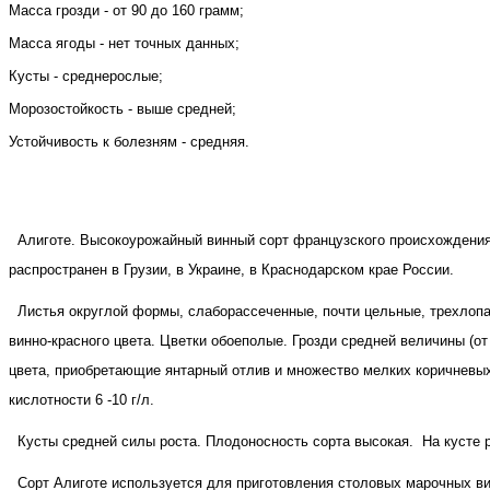
Масса грозди - от 90 до 160 грамм;
Масса ягоды - нет точных данных;
Кусты - среднерослые;
Морозостойкость - выше средней;
Устойчивость к болезням - средняя.
Алиготе. Высокоурожайный винный сорт французского происхождения 
распространен в Грузии, в Украине, в Краснодарском крае России.
Листья округлой формы, слаборассеченные, почти цельные, трехлопа
винно-красного цвета. Цветки обоеполые. Грозди средней величины (от
цвета, приобретающие янтарный отлив и множество мелких коричневых 
кислотности 6 -10 г/л.
Кусты средней силы роста. Плодоносность сорта высокая.
На кусте 
Сорт Алиготе используется для приготовления столовых марочных ви