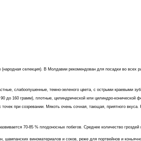
(народная селекция). В Молдавии рекомендован для посадки во всех р
стные, слабоопушенные, темно-зеленого цвета, с острыми краевыми зуб
 90 до 160 грамм), плотные, цилиндрической или цилиндро-конической ф
точек при созревании. Мякоть очень сочная, тающая, приятного вкуса. К
развивается 70-85 % плодоносных побегов. Среднее количество гроздей
н, шампанских виноматериалов и соков, реже для портвейнов и коньячно