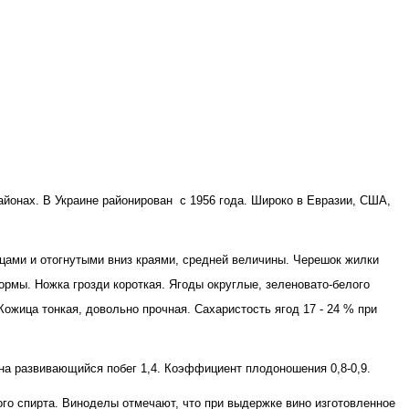
айонах. В Украине районирован
с 1956 года. Широко в Евразии, США,
цами и отогнутыми вниз краями, средней величины. Черешок жилки
ормы. Ножка грозди короткая. Ягоды округлые, зеленовато-белого
ожица тонкая, довольно прочная. Сахаристость ягод 17 - 24 % при
 на развивающийся побег 1,4. Коэффициент плодоношения 0,8-0,9.
го спирта. Виноделы отмечают, что при выдержке вино изготовленное