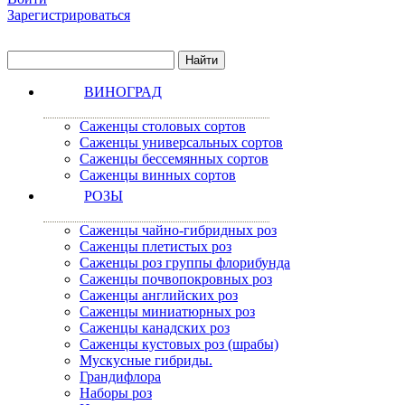
Зарегистрироваться
ВИНОГРАД
Саженцы столовых сортов
Саженцы универсальных сортов
Саженцы бессемянных сортов
Саженцы винных сортов
РОЗЫ
Саженцы чайно-гибридных роз
Саженцы плетистых роз
Саженцы роз группы флорибунда
Саженцы почвопокровных роз
Саженцы английских роз
Саженцы миниатюрных роз
Саженцы канадских роз
Саженцы кустовых роз (шрабы)
Мускусные гибриды.
Грандифлора
Наборы роз