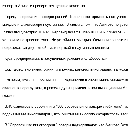
из сорта Алиготе приобретает ценные качества.
Период созревания - средне-ранний. Техническая зрелость наступает 
милдью и филлоксере неустойчив.
В связи с тем, что Алиготе не ус
РипарияхРупестрис 101-14, Берландиери х Рипария СО4 и Кобер 5ББ. П
условиям не требователен. Не устойчив к милдью. Осыпание завязи и 
повреждается двулётной листоверткой и паутинным клещем.
Куст среднерослый, в засушливых условиях слаборослый.
Сорт довольно зимостойкий, и в южных районах виноградарства мож
Отметим, что Л.П. Трошин и П.П. Радчевский в своей книге разместил
склонен к перегрузкам, и рекомендуют применять при выращивании Алиг
глазков.
В.Ф. Савельев в своей книге "300 советов виноградарю-любителю"
р
подсказывает виноградарям, что "учитывая высокую сахаристость этого
В "Справочнике виноградаря " авторы подчеркивают, что Алиготе "отл