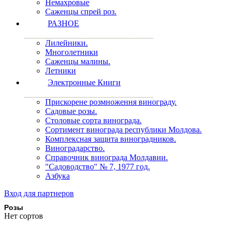
Немахровые
Саженцы спрей роз.
РАЗНОЕ
Лилейники.
Многолетники
Саженцы малины.
Летники
Электронные Книги
Прискорене розмноження винограду.
Садовые розы.
Столовые сорта винограда.
Сортимент винограда республики Молдова.
Комплексная защита виноградников.
Виноградарство.
Справочник винограда Молдавии.
"Садоводство" № 7, 1977 год.
Азбука
Вход для партнеров
Розы
Нет сортов