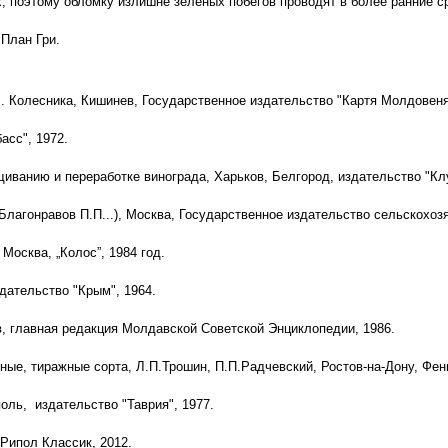
 поэтому обломку излишне зеленых побегов проводят в более ранние с
План Гри.
. Колесника, Кишинев, Государственное издательство "Картя Молдовеня
асс", 1972.
иванию и переработке винограда, Харьков, Белгород, издательство "Клу
, Благонравов П.П...), Москва, Государственное издательство сельскохоз
Москва, „Колос”, 1984 год.
дательство "Крым", 1964.
в, главная редакция Молдавской Советской Энциклопедии, 1986.
ные, тиражные сорта, Л.П.Трошин, П.П.Радчевский, Ростов-на-Дону, Фени
поль,
издательство "Таврия", 1977.
Рипол Классик, 2012.