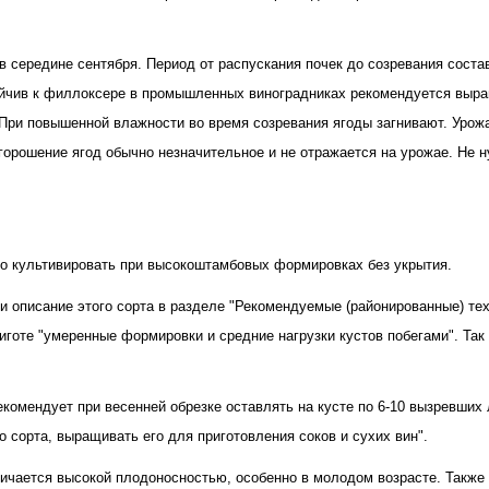
в середине сентября. Период от распускания почек до созревания соста
тойчив к филлоксере в промышленных виноградниках рекомендуется выра
ри повышенной влажности во время созревания ягоды загнивают. Урожаи
горошение ягод обычно незначительное и не отражается на урожае. Не 
но культивировать при высокоштамбовых формировках без укрытия.
и описание этого сорта в разделе "Рекомендуемые (районированные) тех
оте "умеренные формировки и средние нагрузки кустов побегами". Так ж
екомендует при весенней обрезке оставлять на кусте по 6-10 вызревших ло
 сорта, выращивать его для приготовления соков и сухих вин".
ичается высокой плодоносностью, особенно в молодом возрасте. Также о