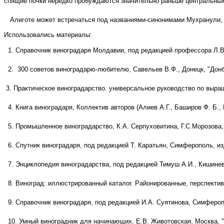
спящие почки нередко пробуждаются значительно раньше центральных,
Алиготе может встречаться под названиями-синонимами Мухранули, 
Использовались материалы:
1. Справочник виноградаря Молдавии, под редакцией профессора Л.В
2.
300 советов виноградарю-любителю, Савельев В.Ф., Донецк, "Донб
3. Практическое виноградарство. универсальное руководство по выращ
4. Книга виноградаря, Коллектив авторов (Алиев А.Г., Баширов Ф. Б.
5. Промышленное виноградарство, К.А. Серпуховитина, Г.С.Морозова, 
6. Спутник виноградаря, под редакцией Т. Каратьян, Симферополь, из
7. Энциклопедия виноградарства, под редакцией Тимуш А.И., Кишине
8. Виноград: иллюстрированный каталог. Районированные, перспектив
9. Справочник виноградаря, под редакцией И.А. Суятинова, Симферо
10. Умный виноградник для начинающих, Е.В. Животовская, Москва, "