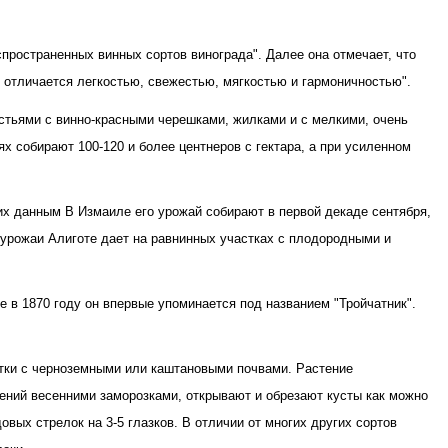
пространенных винных сортов винограда". Далее она отмечает, что
с отличается легкостью, свежестью, мягкостью и гармоничностью".
истьями с винно-красными черешками, жилками и с мелкими, очень
 собирают 100-120 и более центнеров с гектара, а при усиленном
 их данным В Измаиле его урожай собирают в первой декаде сентября,
е урожаи Алиготе дает на равнинных участках с плодородными и
 в 1870 году он впервые упоминается под названием "Тройчатник".
стки с черноземными или каштановыми почвами. Растение
ений весенними заморозками, открывают и обрезают кусты как можно
вых стрелок на 3-5 глазков. В отличии от многих других сортов