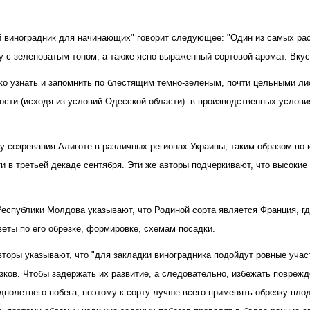
й виноградник для начинающих" говорит следующее: "Один из самых рас
ку с зеленоватым тоном, а также ясно выраженный сортовой аромат. Вку
гко узнать и запомнить по блестящим темно-зеленым, почти цельными л
и (исходя из условий Одесской области): в производственных условиях
у созревания Алиготе в различных регионах Украины, таким образом по
сти в третьей декаде сентября. Эти же авторы подчеркивают, что высоки
спублики Молдова указывают, что Родиной сорта является Франция, где
оветы по его обрезке, формировке, схемам посадки.
торы указывают, что "для закладки виноградника подойдут ровные уча
ков. Чтобы задержать их развитие, а следовательно, избежать поврежд
олетнего побега, поэтому к сорту лучше всего применять обрезку плодо