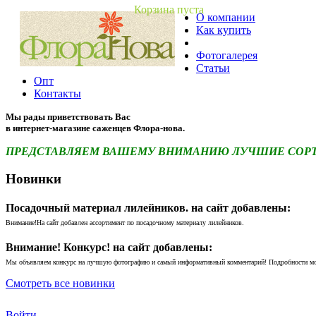
Корзина пуста
О компании
Как купить
Фотогалерея
Статьи
Опт
Контакты
Мы рады приветствовать Вас
в интернет-магазине саженцев Флора-нова.
ПРЕДСТАВЛЯЕМ ВАШЕМУ ВНИМАНИЮ ЛУЧШИЕ СОРТА 
Новинки
Посадочный материал лилейников. на сайт добавлены:
Внимание!На сайт добавлен ассортимент по посадочному материалу лилейников.
Внимание! Конкурс! на сайт добавлены:
Мы объявляем конкурс на лучшую фотографию и самый информативный комментарий! Подробности м
Смотреть все новинки
Войти