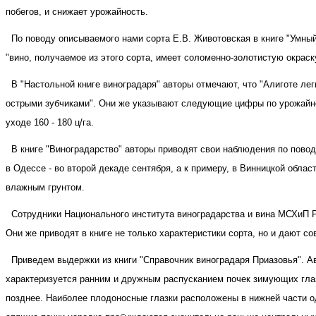
побегов, и снижает урожайность.
По поводу описываемого нами сорта Е.В. Животовская в книге "Умны
"вино, получаемое из этого сорта, имеет соломенно-золотистую окрас
В "Настольной книге виноградаря" авторы отмечают, что "Алиготе ле
острыми зубчиками". Они же указывают следующие цифры по урожайност
уходе 160 - 180 ц/га.
В книге "Виноградарство" авторы приводят свои наблюдения по повод
в Одессе - во второй декаде сентября, а к примеру, в Винницкой обла
влажным грунтом.
Сотрудники Национального института виноградарства и вина МСХиП Ре
Они же приводят в книге не только характеристики сорта, но и дают с
Приведем выдержки из книги "Справочник виноградаря Приазовья". Ав
характеризуется ранним и дружным распусканием почек зимующих глаз
позднее. Наиболее плодоносные глазки расположены в нижней части одн