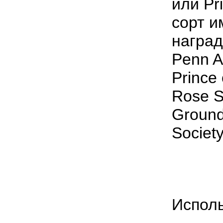
или Pr
сорт
и
награ
Penn A
Prince
Rose S
Ground 
Societ
Испол