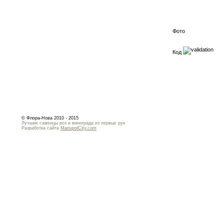
Фото
Код
© Флора-Нова 2010 - 2015
Лучшие саженцы роз и винограда из первых рук
Разработка сайта
MariupolCity.com