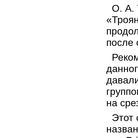
О. А.
«Троян
продол
после 
Реко
данног
давали
группо
на сре
Этот 
назван