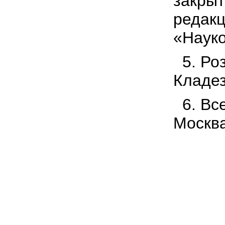
закрыт
редакц
«Науко
5. Ро
Кладез
6. Вс
Москва