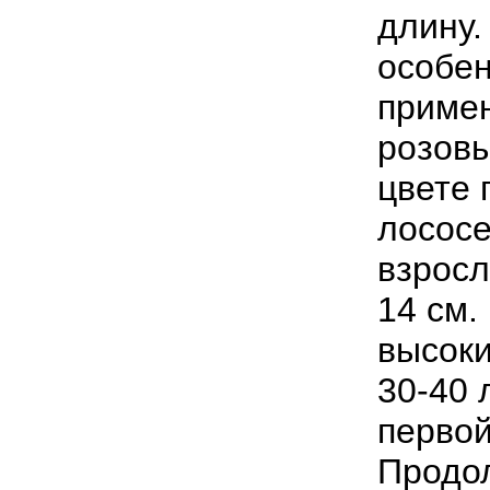
длину.
особен
приме
розовы
цвете 
лососе
взросл
14 см
.
высоки
30-40 
первой
Продо