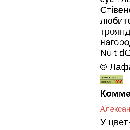
Стівен
любите
троянд
нагоро
Nuit dO
© Лафа
Комме
Алекса
У цвет