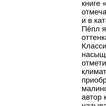
книге 
отмеча
и в ка
Пёпл я
оттенк
Класси
насыще
отмети
климат
приобр
малино
автор 
называ