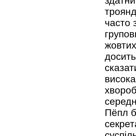
здатни
троянд
часто 
групов
жовтих
досить
сказат
висока
хвороб
середн
Пёпл б
секрет
суспіл