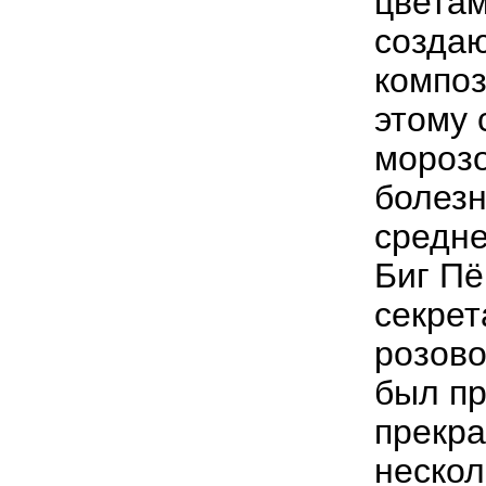
цветам
создаю
композ
этому 
морозо
болезн
средне
Биг Пё
секрет
розово
был пр
прекра
нескол