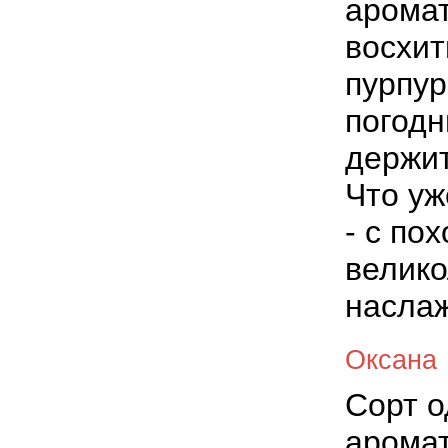
аромат
восхит
пурпур
погодн
держит
Что уж
- с по
велик
наслаж
Оксана
Сорт о
аромат