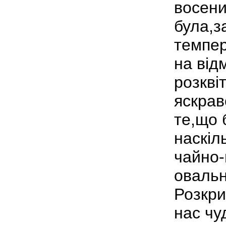
восени
була,з
темпер
на від
розкві
яскрав
те,що 
наскіл
чайно-
овальн
Розкри
нас чу