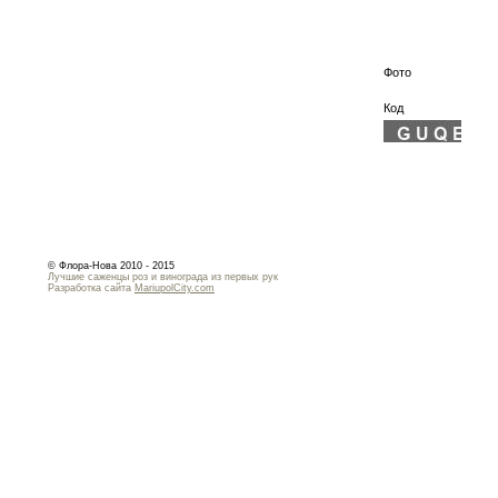
Фото
Код
© Флора-Нова 2010 - 2015
Лучшие саженцы роз и винограда из первых рук
Разработка сайта
MariupolCity.com