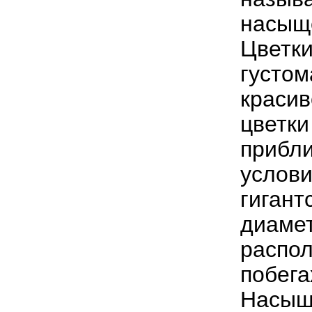
насыщ
Цветки
густом
красив
цветки
прибли
услови
гигант
диамет
распол
побега
Насыще