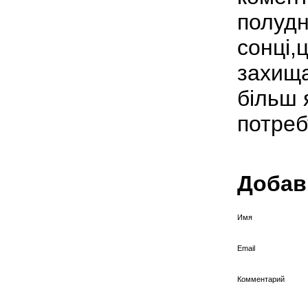
полудн
сонці,
захища
більш 
потреб
Добав
Имя
Email
Комментарий