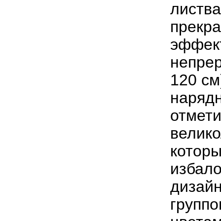
листва
прекр
эффект
непрер
120 см
нарядн
отмети
велик
которы
избал
дизайн
группо