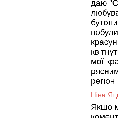
даю "С
любува
бутони
побули
красун
квітну
мої кр
рясним
регіон
Ніна Яц
Якщо м
комент