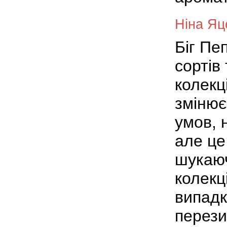
Ніна Яц
Біг Пе
сортів
колекц
змінює
умов, 
але це
шукаюч
колекц
випадк
перез