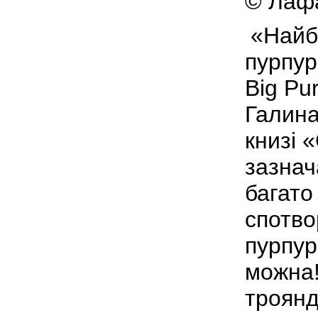
© Лафа
«Найбі
пурпур
Big Pu
Галина
книзі 
зазнач
багато 
спотво
пурпур
можна!
троянд