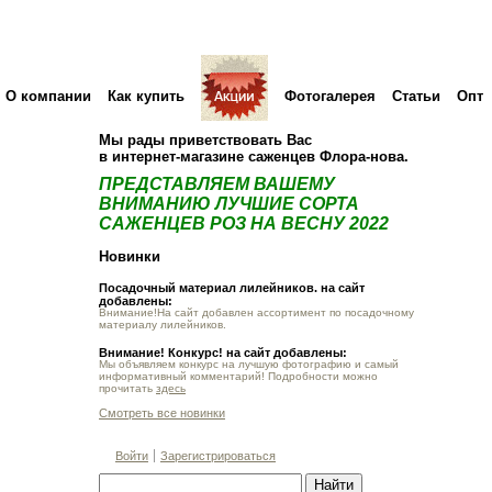
О компании
Как купить
Фотогалерея
Статьи
Опт
Мы рады приветствовать Вас
в интернет-магазине саженцев Флора-нова.
ПРЕДСТАВЛЯЕМ ВАШЕМУ
ВНИМАНИЮ ЛУЧШИЕ СОРТА
САЖЕНЦЕВ РОЗ НА ВЕСНУ 2022
Новинки
Посадочный материал лилейников. на сайт
добавлены:
Внимание!На сайт добавлен ассортимент по посадочному
материалу лилейников.
Внимание! Конкурс! на сайт добавлены:
Мы объявляем конкурс на лучшую фотографию и самый
информативный комментарий! Подробности можно
прочитать
здесь
Смотреть все новинки
Войти
Зарегистрироваться