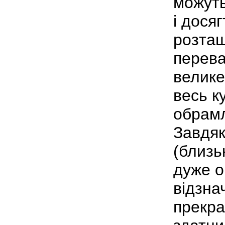
можуть
і досяг
розташ
перева
велике
весь к
обрамл
Завдяк
(близь
дуже о
відзна
прекра