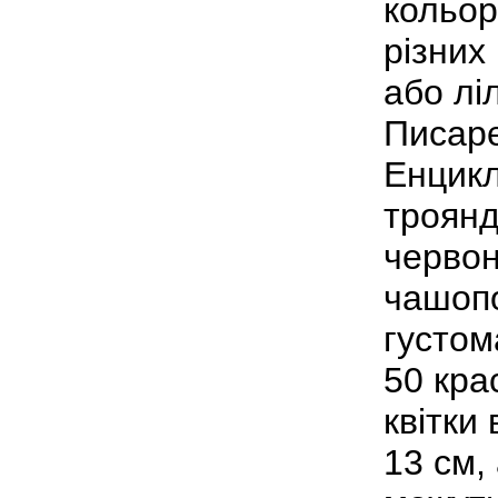
кольор
різних
або лі
Писарє
Енцикл
троянд
червон
чашопо
густом
50 кра
квітки
13 см,