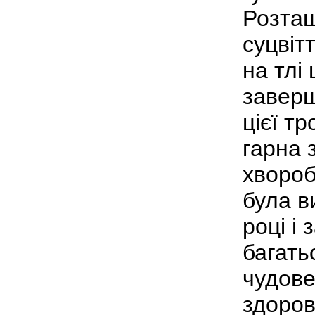
Розташ
суцвіт
на тлі
заверш
цієї т
гарна з
хвороб
була в
році і 
багать
чудове
здоров