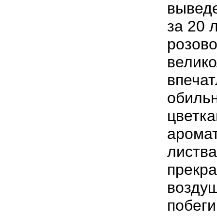
выведе
за 20 
розово
велико
впечат
обиль
цветк
аромат
листва
прекр
воздуш
побеги