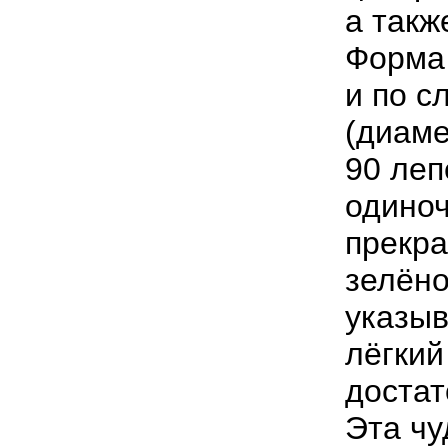
а такж
Форма
и по с
(диаме
90 леп
одиноч
прекра
зелёно
указыв
лёгкий
достат
Эта чу