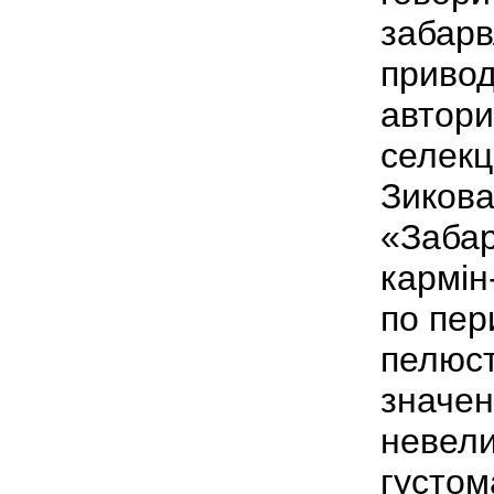
забарв
привод
автори
селекц
Зикова
«Забар
кармін
по пер
пелюст
значен
невелик
густом