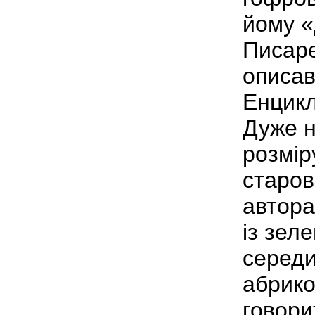
йому «
Писарє
описав
Енцикл
Дуже н
розмір
старов
автора
із зел
середи
абрико
говори