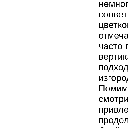
немног
соцвет
цветк
отмеча
часто 
вертик
подход
изгоро
Помимо
смотри
привл
продо