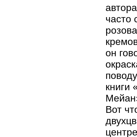
автора
часто 
розова
кремов
он гов
окраск
поводу
книги 
Мейан»
Вот чт
двухцв
центре