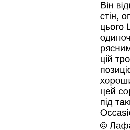
Він ві
стін, о
цього 
одиноч
рясним
цій тр
позиці
хороши
цей со
під та
Occasi
© Лафа