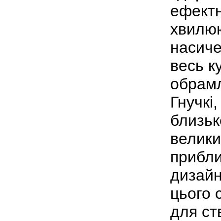
ефектн
хвилю
насиче
весь к
обрамл
Гнучкі
близьк
велики
прибли
дизайн
цього 
для ст