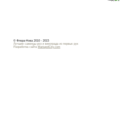
© Флора-Нова 2010 - 2015
Лучшие саженцы роз и винограда из первых рук
Разработка сайта
MariupolCity.com