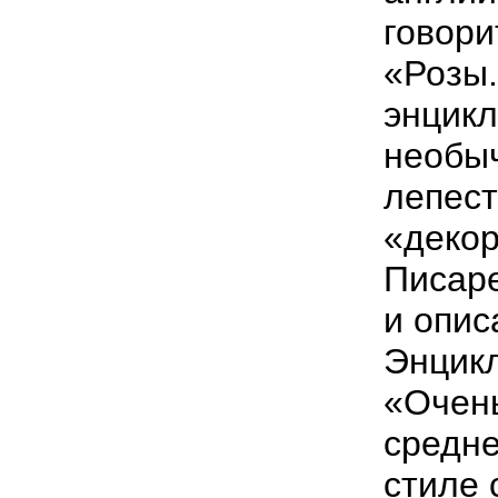
говори
«Розы
энцикл
необыч
лепест
«декор
Писаре
и опис
Энцик
«Очень
средне
стиле 