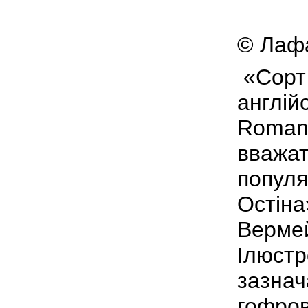
© Лафа
«Сорт 
англій
Romant
вважат
популя
Остіна
Верме
Ілюстр
зазнач
гофров