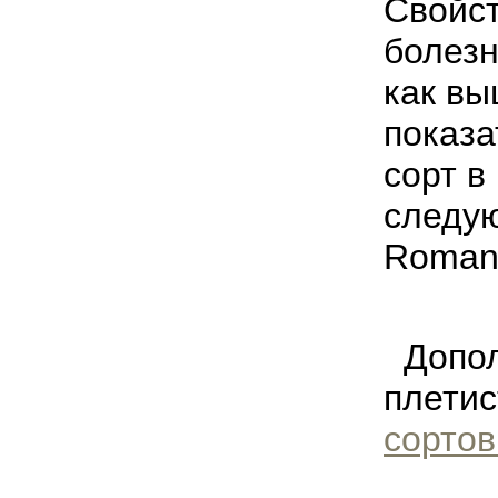
Свойст
болезн
как вы
показа
сорт в
следую
Romant
Допол
плетис
сортов