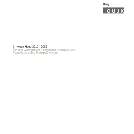
Код
© Флора-Нова 2010 - 2015
Лучшие саженцы роз и винограда из первых рук
Разработка сайта
MariupolCity.com