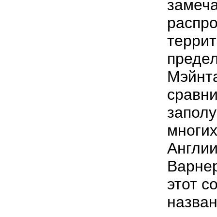
замеча
распро
террит
предел
Мэйнта
сравни
заполу
многих
Англи
Варнер
этот с
назва