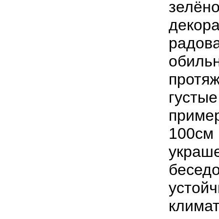
зелёно
декора
радова
обиль
протяж
густые
пример
100см 
украше
беседо
устойч
климат