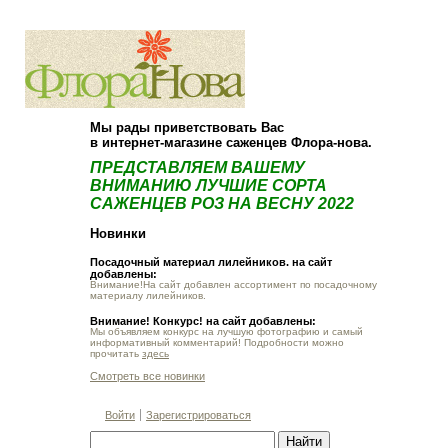
О компании
Как купить
Мы рады приветствовать Вас
в интернет-магазине саженцев Флора-нова.
ПРЕДСТАВЛЯЕМ ВАШЕМУ
ВНИМАНИЮ ЛУЧШИЕ СОРТА
САЖЕНЦЕВ РОЗ НА ВЕСНУ 2022
Новинки
Посадочный материал лилейников. на сайт
добавлены:
Внимание!На сайт добавлен ассортимент по посадочному
материалу лилейников.
Внимание! Конкурс! на сайт добавлены:
Мы объявляем конкурс на лучшую фотографию и самый
информативный комментарий! Подробности можно
прочитать
здесь
Смотреть все новинки
Войти
Зарегистрироваться