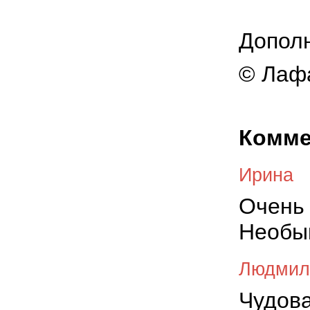
Допол
© Лафа
Комме
Ирина
Очень 
Необык
Людмил
Чудова