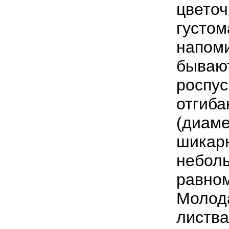
цвето
густом
напоми
бывают
роспус
отгиба
(диаме
шикарн
неболь
равном
Молода
листва