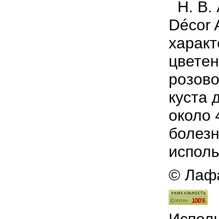
Н. В. 
Décor 
характ
цветен
розово
куста 
около 
болезн
исполь
© Лафа