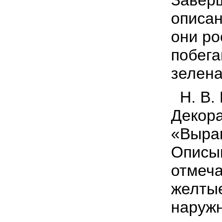
Заверш
описан
они ро
побега
зелена
Н. В. 
Декора
«Выращ
Описыв
отмеча
желтые
наружн