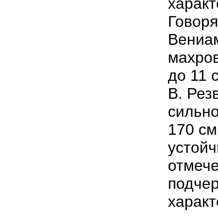
характ
Говоря
Вениам
махров
до 11 
В. Рез
сильно
170 см
устойч
отмече
подчер
характ