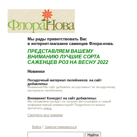
О компании
Как купить
Мы рады приветствовать Вас
в интернет-магазине саженцев Флора-нова.
ПРЕДСТАВЛЯЕМ ВАШЕМУ
ВНИМАНИЮ ЛУЧШИЕ СОРТА
САЖЕНЦЕВ РОЗ НА ВЕСНУ 2022
Новинки
Посадочный материал лилейников. на сайт
добавлены:
Внимание!На сайт добавлен ассортимент по посадочному
материалу лилейников.
Внимание! Конкурс! на сайт добавлены:
Мы объявляем конкурс на лучшую фотографию и самый
информативный комментарий! Подробности можно
прочитать
здесь
Смотреть все новинки
Войти
Зарегистрироваться