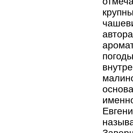
отмеча
крупны
чашеви
автора
аромат
погоды
внутре
малино
основа
именно
Евгени
называ