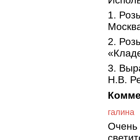
Испол
1. Роз
Москва
2.
Розы
«Кладе
3.
Выр
Н.В. Р
Комме
галина
Очень 
светит