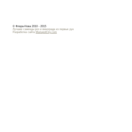
© Флора-Нова 2010 - 2015
Лучшие саженцы роз и винограда из первых рук
Разработка сайта
MariupolCity.com