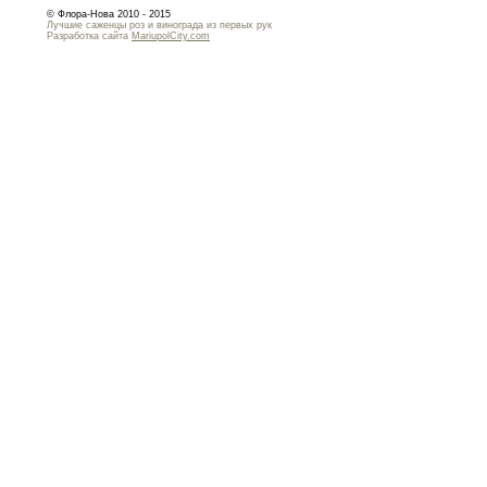
© Флора-Нова 2010 - 2015
Лучшие саженцы роз и винограда из первых рук
Разработка сайта
MariupolCity.com