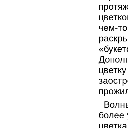
протяж
цветко
чем-то
раскры
«букет
Допол
цветку
заост
прожи
Волны
более
цветка