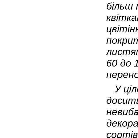
більш 
квітка
цвітін
покрит
листям
60 до 
перено
У ціл
досить
невиба
декор
сортів