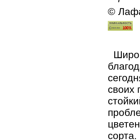
© Лафа
Широко
благод
сегодн
своих 
стойки
пробл
цветен
сорта.