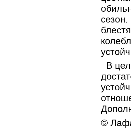
обильн
сезон.
блестя
колебл
устойч
В цел
достат
устойч
отноше
Допол
© Лафа