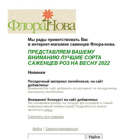
О компании
Как купить
Мы рады приветствовать Вас
в интернет-магазине саженцев Флора-нова.
ПРЕДСТАВЛЯЕМ ВАШЕМУ
ВНИМАНИЮ ЛУЧШИЕ СОРТА
САЖЕНЦЕВ РОЗ НА ВЕСНУ 2022
Новинки
Посадочный материал лилейников. на сайт
добавлены:
Внимание!На сайт добавлен ассортимент по посадочному
материалу лилейников.
Внимание! Конкурс! на сайт добавлены:
Мы объявляем конкурс на лучшую фотографию и самый
информативный комментарий! Подробности можно
прочитать
здесь
Смотреть все новинки
Войти
Зарегистрироваться