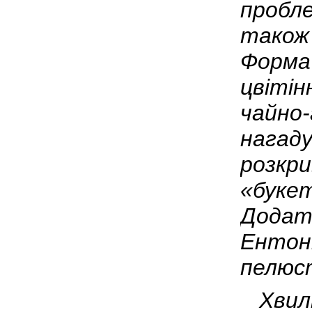
пробле
також
Форма 
цвітін
чайно-
нагаду
розкри
«буке
Додат
Ентоні
пелюс
Хвилі 