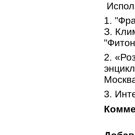
Испол
1. "Фр
З. Кли
"Фитон
2. «Ро
энцикл
Москва
3. Инт
Комме