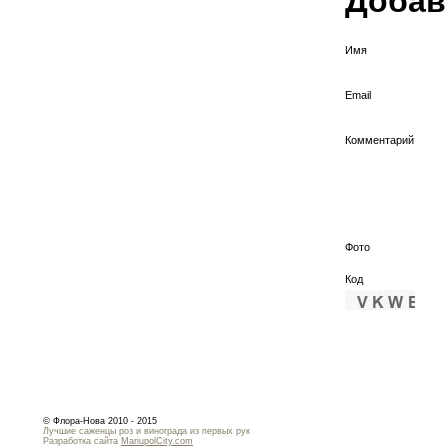
Добав
Имя
Email
Комментарий
Фото
Код
© Флора-Нова 2010 - 2015
Лучшие саженцы роз и винограда из первых рук
Разработка сайта
MariupolCity.com