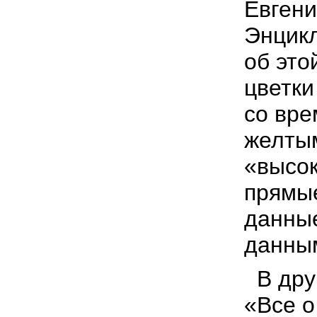
Евгени
Энцикл
об это
цветки
со вре
желтым
«высок
прямые
данные
данны
В друг
«Все о