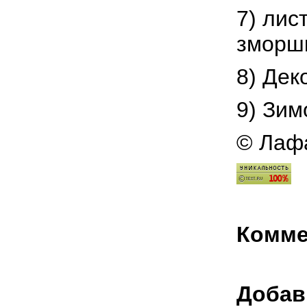
7) лис
зморшк
8) Дек
9) Зим
© Лафа
Комме
Добав