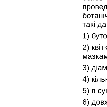
провед
ботані
такі да
1) бут
2) кві
мазкам
3) діам
4) кіл
5) в су
6) дов