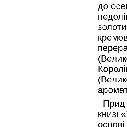
до осен
недолік
золоти
кремов
перер
(Велик
Королі
(Велик
аромат
Приділ
книзі 
основі