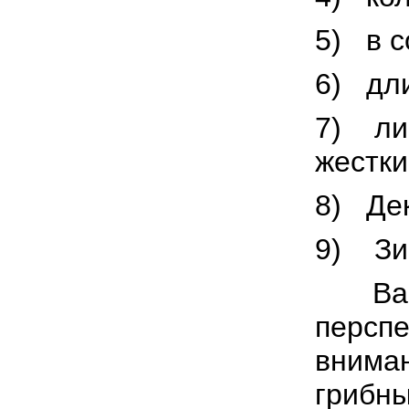
5) в с
6) дли
7) лис
жестки
8) Дек
9) Зи
Васил
перспе
вниман
грибны