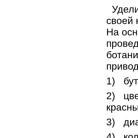
Удели
своей 
На осн
прове
ботани
приво
1) бу
2) цв
красны
3) диа
4) кол