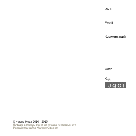
Имя
Email
Комментарий
Фото
Код
© Флора-Нова 2010 - 2015
Лучшие саженцы роз и винограда из первых рук
Разработка сайта
MariupolCity.com