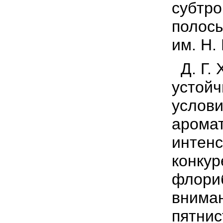
субтро
полос
им. Н.
Д. Г. 
устойч
услови
аромат
интенс
конкур
флориб
вниман
пятнис