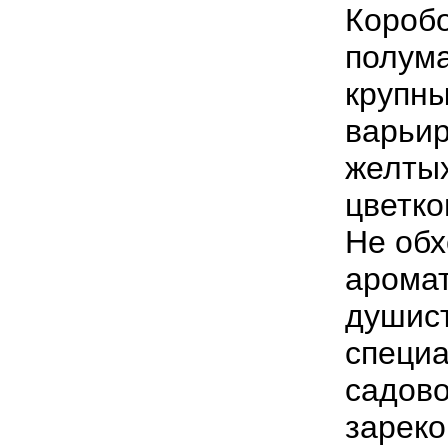
Коробо
полума
крупны
варьир
желтых
цветко
Не обх
аромат
душис
специа
садово
зареко