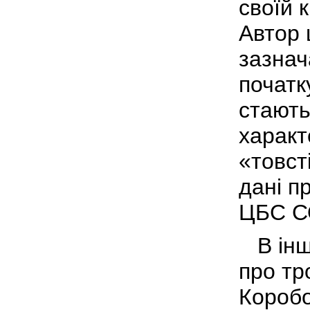
своїй 
Автор 
зазнач
початк
стають
характ
«товст
дані п
ЦБС С
В інши
про тр
Коробо