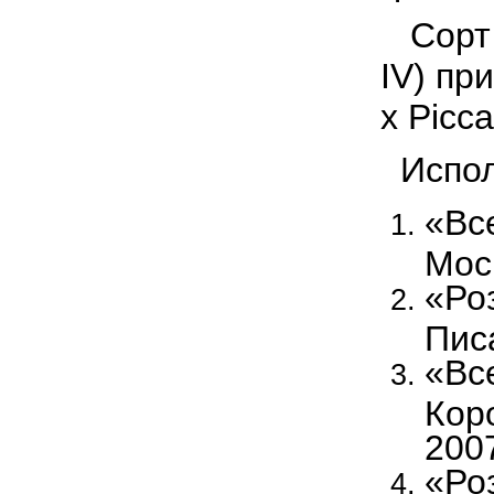
Сорт п
IV) пр
x Piccad
Испол
«Все
Мос
«Ро
Пис
«Все
Кор
200
«Ро