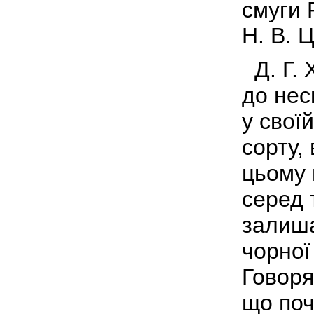
смуги 
Н. В. 
Д. Г. 
до нес
у свої
сорту, 
цьому 
серед 
залиша
чорної
Говоря
що поч