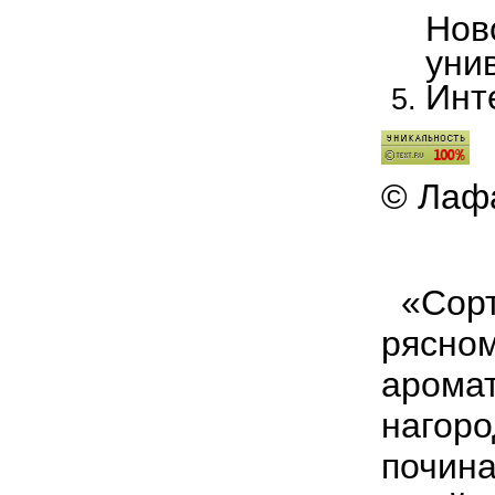
Нов
уни
Инт
© Лафа
«Сорт 
рясном
аромат
нагоро
почина