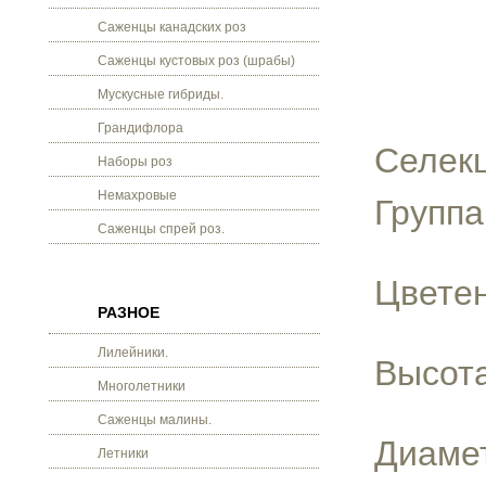
Саженцы канадских роз
Саженцы кустовых роз (шрабы)
Мускусные гибриды.
Грандифлора
Селекц
Наборы роз
Немахровые
Группа
Саженцы спрей роз.
Цветен
РАЗНОЕ
Лилейники.
Высота
Многолетники
Саженцы малины.
Диамет
Летники