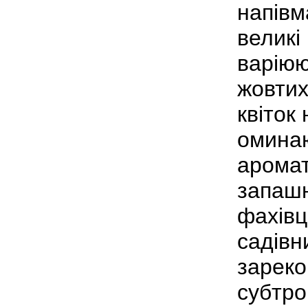
напівм
великі 
варіюю
жовтих
квіток
оминаю
аромат
запаш
фахівц
садівн
зареко
субтро