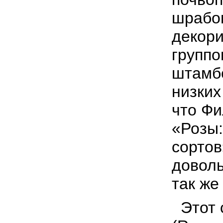
шрабом
декори
группо
штамбо
низких
что Фи
«Розы:
сортов
доволь
так же
Этот 