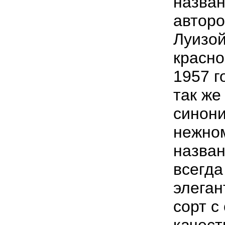
назван
авторо
Луизой
красно
1957 г
так же
синони
нежном
назва
всегда
элеган
сорт с