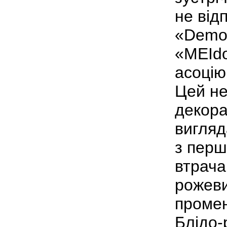
не відп
«Demon
«MEId
асоцію
Цей не
декора
вигляд
з перш
втрача
рожеви
промен
Блідо-