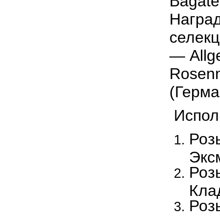
Bagate
Награ
селекц
— Allg
Rosenn
(Герма
Испол
Роз
Экс
Роз
Кла
Роз