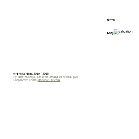
Фото
Код
© Флора-Нова 2010 - 2015
Лучшие саженцы роз и винограда из первых рук
Разработка сайта
MariupolCity.com