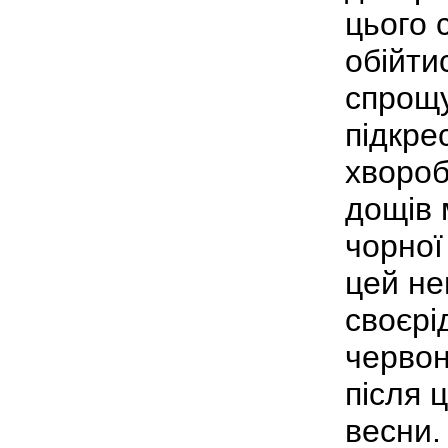
цього 
обійти
спрощу
підкре
хвороб
дощів 
чорної
цей не
своєрі
червон
після 
весни.