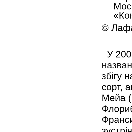
Мос
«Ко
© Лафа
У 2003
назван
збігу 
сорт, 
Мейа (
Флориб
Франси
зустрі