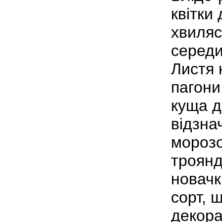
квітки
хвиляс
середин
Листя 
пагони
куща д
відзна
морозо
троянд
новачк
сорт, 
декора