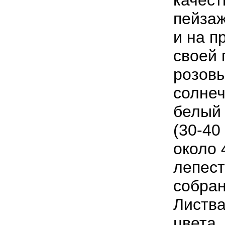
качест
пейзаж
и на п
своей 
розовы
солнеч
белый 
(30-40
около
лепест
собран
Листва
цвета,