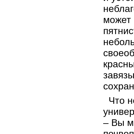
неблаг
может
пятнис
неболь
своеоб
красны
завязы
сохран
Что н
универ
– Вы м
почвоп