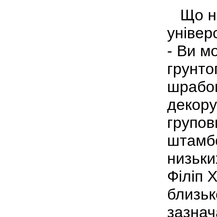
Що не
універ
- Ви м
грунто
шрабов
декору
групов
штамбо
низьки
Філіп 
близьк
зазнач