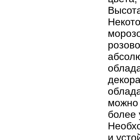
Высота
Некото
морозо
розово
абсолю
облад
декор
облада
можно 
более 
Необхо
и усто