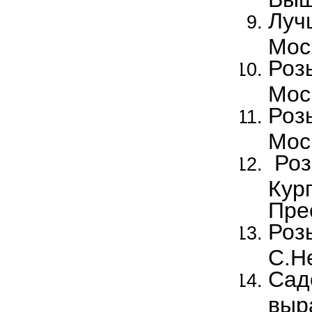
Луч
Мос
Роз
Мос
Роз
Мос
Роз
Кур
Пре
Роз
С.Н
Сад
выр