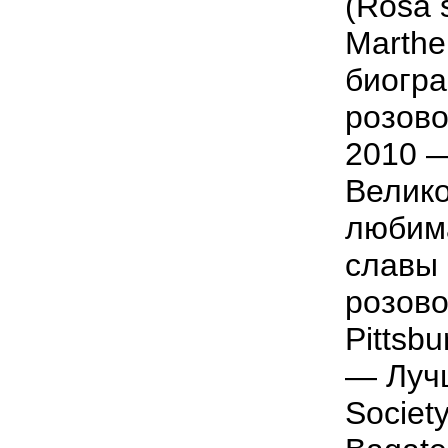
(Rosa 
Marthe
биогра
розово
2010 —
Велико
любима
славы
розово
Pittsb
— Лучш
Societ