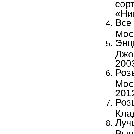
сор
«Ни
Все 
Мос
Энц
Джо
200
Роз
Мос
201
Розы
Клад
Луч
Выш