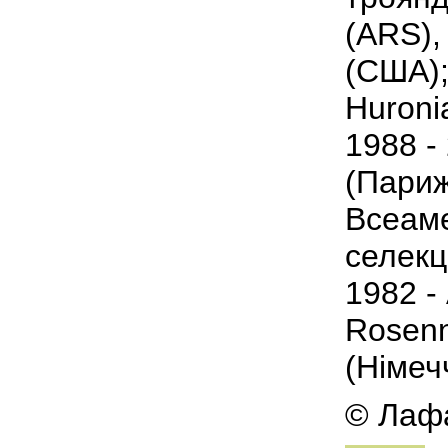
(ARS),
(США);
Huroni
1988 - 
(Париж
Всеаме
селекц
1982 -
Rosenn
(Німеч
© Лафа