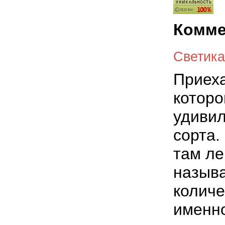
Комме
Светика
Приеха
которо
удивил
сорта.
там ле
называ
количе
именно