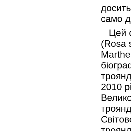
досить
само д
Цей со
(Rosa 
Marthe 
біогра
троянд
2010 р
Велико
троянд
Світов
троянд