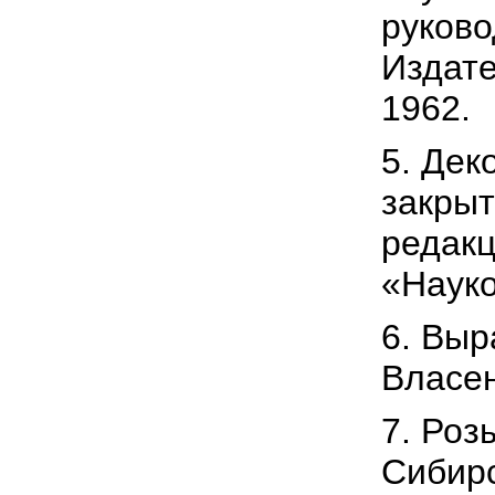
руково
Издате
1962.
5. Дек
закрыт
редакц
«Науко
6. Вы
Власен
7. Роз
Сибирс