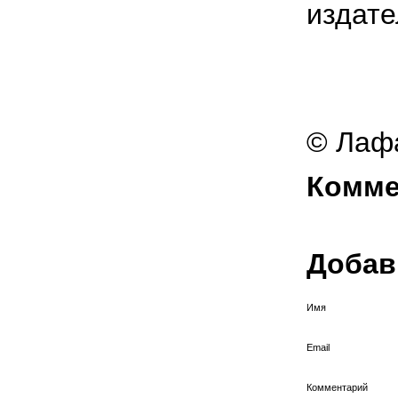
издате
© Ла
фа
Комме
Добав
Имя
Email
Комментарий