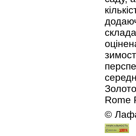
кількіс
додаюч
склада
оцінен
зимост
перспе
середн
Золото
Rome R
© Ла
ф