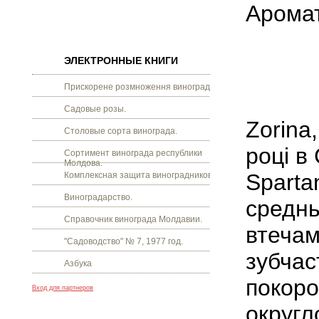
Арома
ЭЛЕКТРОННЫЕ КНИГИ
Прискорене розмноження винограду.
Садовые розы.
Zorina
Столовые сорта винограда.
році в
Сортимент винограда республики
Молдова.
Spartan
Комплексная защита виноградников.
Виноградарство.
среднь
Справочник винограда Молдавии.
втечам
"Садоводство" № 7, 1977 год.
зубчас
Азбука
покоро
Вход для партнеров
округл