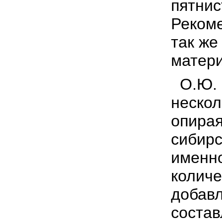
пятнис
Рекоме
так же
матери
О.Ю. 
нескол
опирая
сибирс
именно
количе
добавл
состав