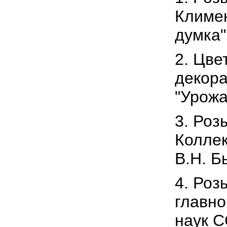
Климен
думка"
2. Цве
декора
"Урожа
3. Роз
Коллек
В.Н. Б
4. Роз
главно
наук С