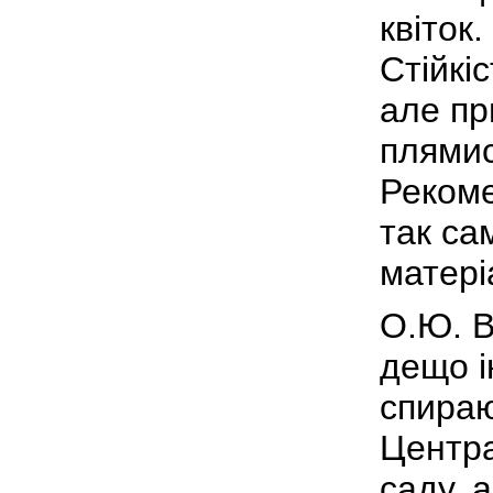
квіток.
Стійкі
але пр
плямис
Рекоме
так са
матері
О.Ю. В
дещо і
спираю
Центра
саду, 