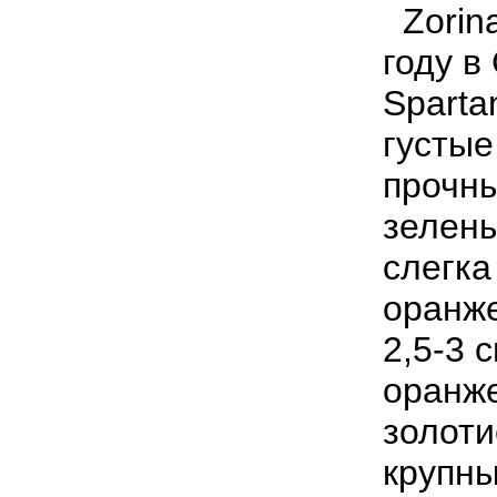
Zorin
году в
Sparta
густые
прочны
зелены
слегка
оранже
2,5-
3 
оранже
золоти
крупны