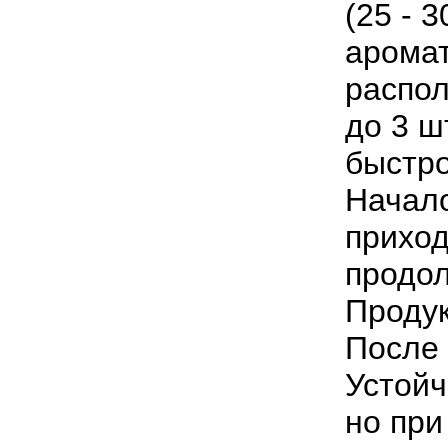
(25 - 
аромат
распо
до 3 ш
быстро
Начало
приход
продол
Продук
После 
Устойч
но при