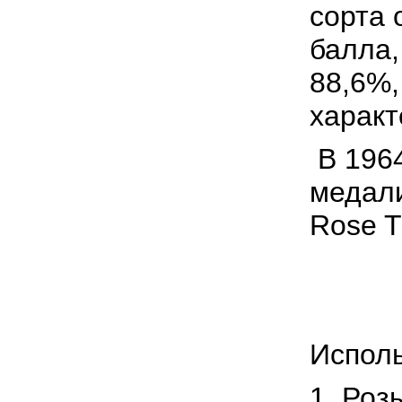
сорта 
балла,
88,6%,
характ
В 196
медали
Rose Tr
Испол
1. Роз