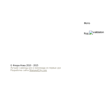
Фото
Код
© Флора-Нова 2010 - 2015
Лучшие саженцы роз и винограда из первых рук
Разработка сайта
MariupolCity.com