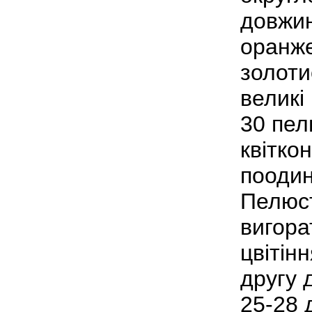
довжин
оранже
золоти
великі 
30 пел
квітко
поодин
Пелюст
вигора
цвітін
другу 
25-28 