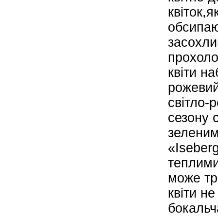
квіток,я
обсипаю
засохли
прохоло
квіти н
рожевий
світло-
сезону 
зеленим
«Iseber
теплими
може тр
квіти н
бокальч