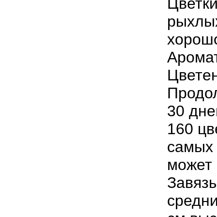
Цветк
рыхлы
хорош
Арома
Цвете
Продо
30
дне
160
цв
самых
может
Завяз
средн