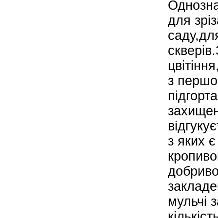
Однозна
для зрі
саду,дл
скверів.
цвітінн
з першог
підгорт
захищен
відгуку
з яких є
кропиво
добриво
закладен
мульчі 
кількіст