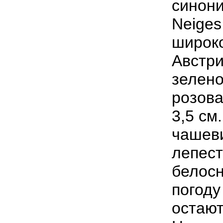
синон
Neiges
широк
Австр
зелен
розов
3
,
5
см
чашев
лепест
белос
погоду
остаю