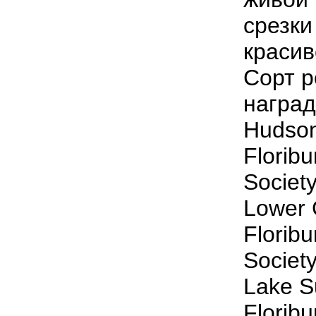
срезки
красив
Сорт
р
наград
Hudson
Florib
Societ
Lower 
Florib
Societ
Lake S
Florib