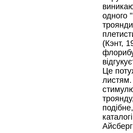
виникают
одного 
троянди
плетист
(Кэнт, 1
флорибу
відгуку
Це поту
листям.
стимулю
троянду
подібне
каталог
Айсберг