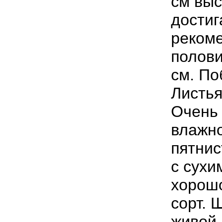
см
выс
достиг
реком
полов
см
.
По
Листь
Очень
влажн
пятнис
с
сухи
хорош
сорт
.
Ш
живой