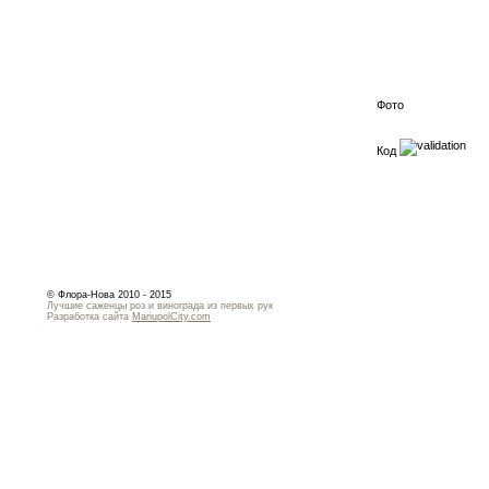
Фото
Код
© Флора-Нова 2010 - 2015
Лучшие саженцы роз и винограда из первых рук
Разработка сайта
MariupolCity.com