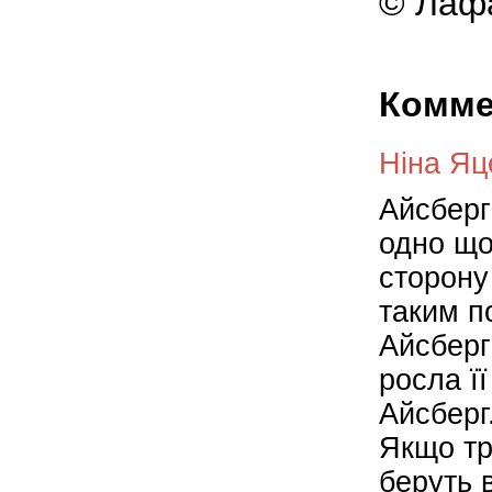
© Лафа
Комме
Ніна Яц
Айсберг
одно що
сторону
таким п
Айсберг
росла ї
Айсберг
Якщо тр
беруть в