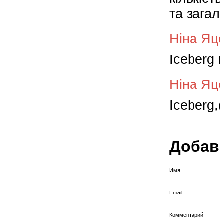
та зага
Ніна Яц
Iceberg
Ніна Яц
Iceberg,
Добав
Имя
Email
Комментарий