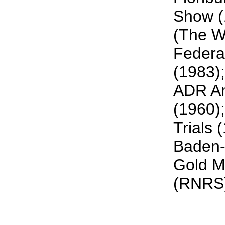
Show (
(The W
Federa
(1983)
ADR An
(1960)
Trials
Baden-
Gold M
(RNRS)