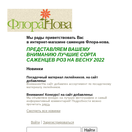
О компании
Как купить
Мы рады приветствовать Вас
в интернет-магазине саженцев Флора-нова.
ПРЕДСТАВЛЯЕМ ВАШЕМУ
ВНИМАНИЮ ЛУЧШИЕ СОРТА
САЖЕНЦЕВ РОЗ НА ВЕСНУ 2022
Новинки
Посадочный материал лилейников. на сайт
добавлены:
Внимание!На сайт добавлен ассортимент по посадочному
материалу лилейников.
Внимание! Конкурс! на сайт добавлены:
Мы объявляем конкурс на лучшую фотографию и самый
информативный комментарий! Подробности можно
прочитать
здесь
Смотреть все новинки
Войти
Зарегистрироваться