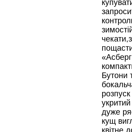
купуват
запросит
контрол
зимості
чекати,
пощасти
«Асберг
компакт
Бутони 
бокальч
розпуск
укритий
дуже ряс
кущ виг
квітне д