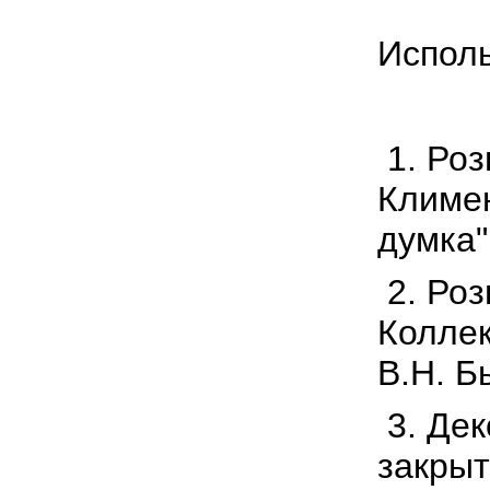
Испол
1.
Роз
Климен
думка"
2. Роз
Коллек
В.Н. Б
3. Де
закрыт