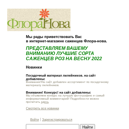
О компании
Как купить
Мы рады приветствовать Вас
в интернет-магазине саженцев Флора-нова.
ПРЕДСТАВЛЯЕМ ВАШЕМУ
ВНИМАНИЮ ЛУЧШИЕ СОРТА
САЖЕНЦЕВ РОЗ НА ВЕСНУ 2022
Новинки
Посадочный материал лилейников. на сайт
добавлены:
Внимание!На сайт добавлен ассортимент по посадочному
материалу лилейников.
Внимание! Конкурс! на сайт добавлены:
Мы объявляем конкурс на лучшую фотографию и самый
информативный комментарий! Подробности можно
прочитать
здесь
Смотреть все новинки
Войти
Зарегистрироваться