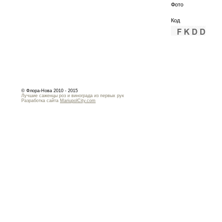
Фото
Код
© Флора-Нова 2010 - 2015
Лучшие саженцы роз и винограда из первых рук
Разработка сайта
MariupolCity.com