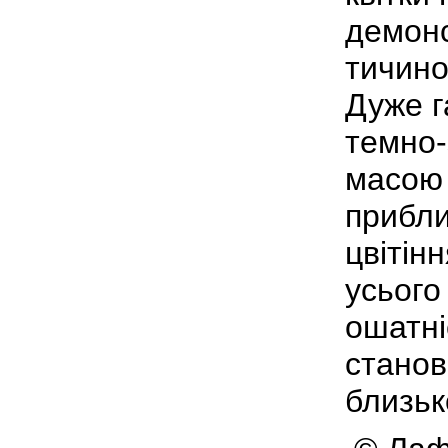
демонс
тичино
Дуже г
темно-
масою 
прибли
цвітін
усього
ошатні
станов
близьк