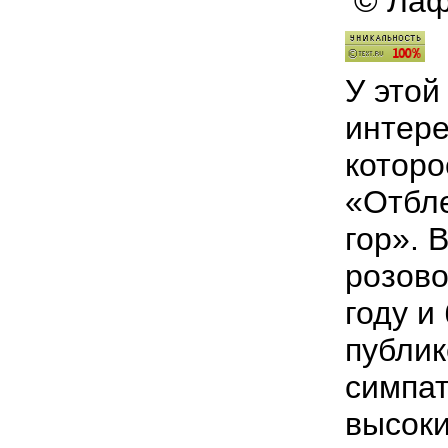
© Лаф
У
этой
интер
которо
«
Отбл
гор
».
В
розово
году
и
публик
симпа
высок