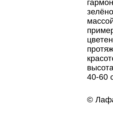
гармо
зелён
массо
приме
цвете
протя
красот
высот
40
-
60
© Лафа