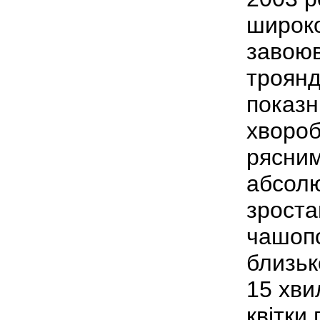
широко
завоюв
троянд
показн
хвороб
рясним
абсолю
зростан
чашопо
близьк
15 хви
квітки