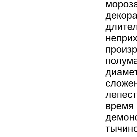
мороз
декор
длите
непри
произ
полум
диаме
сложе
лепест
время
демон
тычин