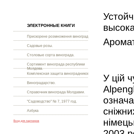
Устойч
высока
ЭЛЕКТРОННЫЕ КНИГИ
Прискорене розмноження винограду.
Аромат
Садовые розы.
Столовые сорта винограда.
Сортимент винограда республики
Молдова.
Комплексная защита виноградников.
У цій 
Виноградарство.
Alpeng
Справочник винограда Молдавии.
означа
"Садоводство" № 7, 1977 год.
сніжни
Азбука
німець
Вход для партнеров
2003 р