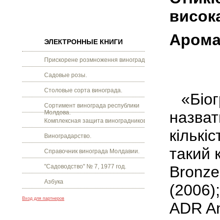
висок
Аромат
ЭЛЕКТРОННЫЕ КНИГИ
Прискорене розмноження винограду.
Садовые розы.
Столовые сорта винограда.
«Біо
Сортимент винограда республики
назват
Молдова.
Комплексная защита виноградников.
кількі
Виноградарство.
такий 
Справочник винограда Молдавии.
"Садоводство" № 7, 1977 год.
Bronze
Азбука
(2006)
Вход для партнеров
ADR An