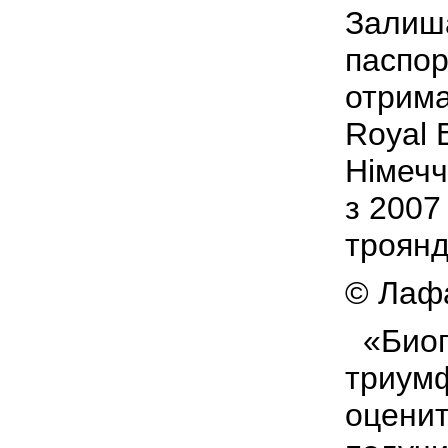
Залиш
паспор
отрима
Royal B
Німечч
з 2007
троянд
© Лафа
«Био
триумф
оценит