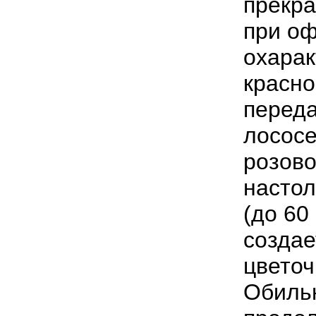
прекра
при оф
охарак
красно
переда
лососе
розово
настол
(до
60
создае
цветоч
Обиль