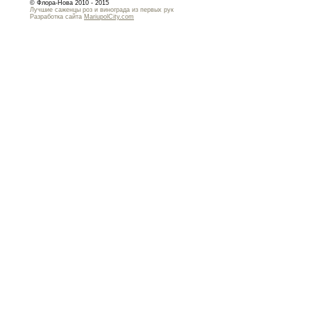
© Флора-Нова 2010 - 2015
Лучшие саженцы роз и винограда из первых рук
Разработка сайта
MariupolCity.com