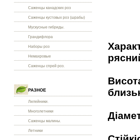
Саженцы канадских роз
Саженцы кустовых роз (шрабы)
Мускусные гибриды.
Грандифлора
Характ
Наборы роз
рясни
Немахровые
Саженцы спрей роз.
Висота
близьк
РАЗНОЕ
Лилейники.
Многолетники
Діамет
Саженцы малины.
Летники
Стійкі