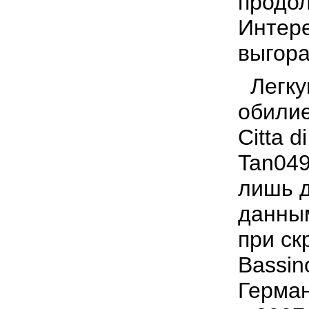
продол
Интере
выгора
Легку
обилие
Citta d
Tan049
лишь 
данным
при ск
Bassino
Герман