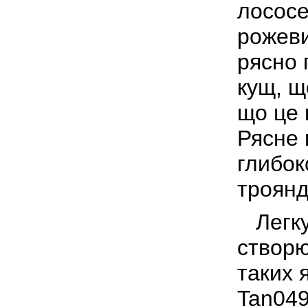
лососе
рожеви
рясно 
кущ, щ
що це 
Рясне 
глибоко
троянд
Легку
створю
таких я
Tan049