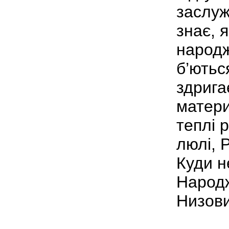
заслуж
знає, 
народж
б’ються
здрига
матери
теплі 
люлі, 
Куди н
Народж
Низов