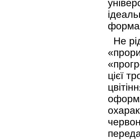
універ
ідеаль
форма
Не рі
«прори
«прогр
цієї т
цвітін
оформл
охаракт
червон
переда