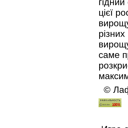
гідний 
цієї р
вирощу
різних
вирощу
саме п
розкри
максим
© Лафа