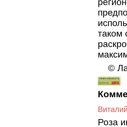
регион
предп
исполь
таком 
раскро
максим
© Ла
Комме
Витали
Роза и