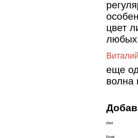
регуля
особен
цвет л
любых
Витали
еще од
волна 
Добав
Имя
Email