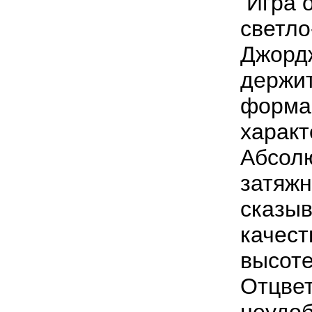
Игра о
светло
Джордж
держи
форма 
характ
Абсолю
затяжн
сказыв
качест
высоте
Отцвет