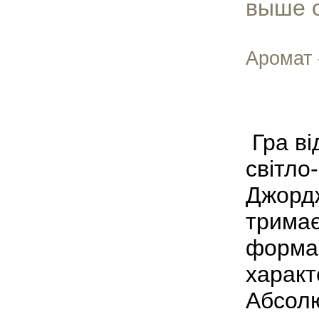
выше 
Аромат 
Гра ві
світло-
Джордж
тримає
форма 
характ
Абсолю