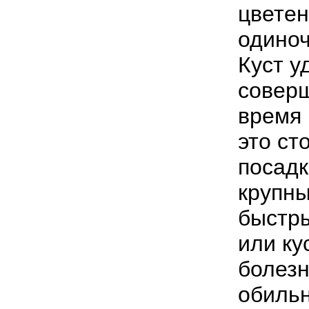
цветен
одиноч
Куст у
соверш
время 
это ст
посадк
крупны
быстры
или ку
болезн
обильн