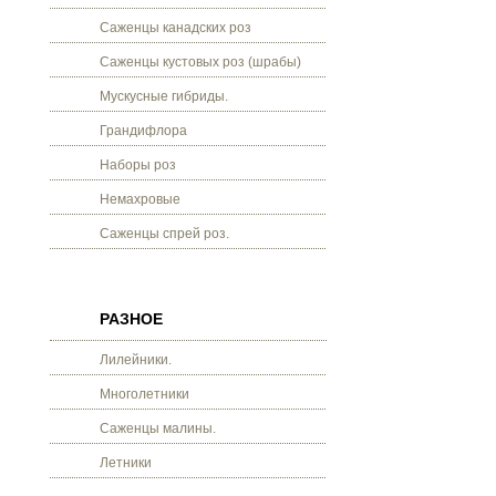
Саженцы канадских роз
Саженцы кустовых роз (шрабы)
Мускусные гибриды.
Грандифлора
Наборы роз
Немахровые
Саженцы спрей роз.
РАЗНОЕ
Лилейники.
Многолетники
Саженцы малины.
Летники