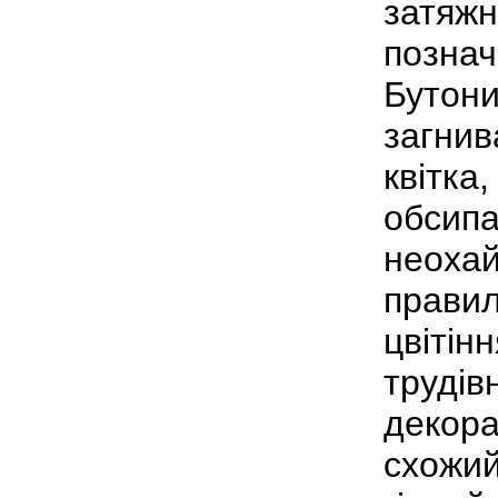
затяжн
познач
Бутони
загнив
квітка
обсипа
неохай
правил
цвітін
трудів
декора
схожий