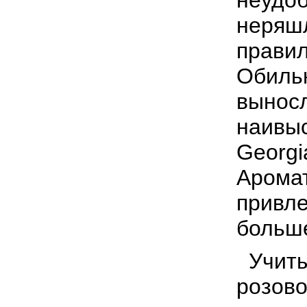
неудоб
неряшл
правил
Обильн
выносл
наивыс
Georgi
Аромат
привле
больш
Учиты
розово