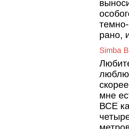
выноси
особог
темно-
рано, 
Simba B
Любите
люблю 
скорее
мне ес
ВСЕ ка
четыре
метров