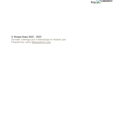
Код
© Флора-Нова 2010 - 2015
Лучшие саженцы роз и винограда из первых рук
Разработка сайта
MariupolCity.com