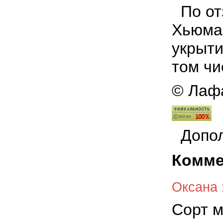
По от
Хьюман
укрыти
том чи
© Лафа
Допол
Комме
Оксана
Сорт м