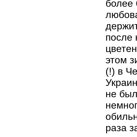
более 
любова
держит
после 
цветен
этом з
(!) в 
Украин
не был
немног
обильн
раза з