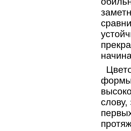
обильн
заметн
сравни
устойч
прекра
начин
Цветок
формы,
высоко
слову,
первых
протяж