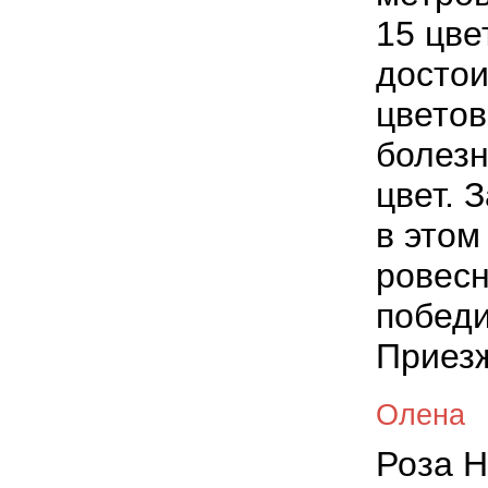
15 цве
достои
цветов
болез
цвет. 
в этом
ровесн
победи
Приезж
Олена
Роза H