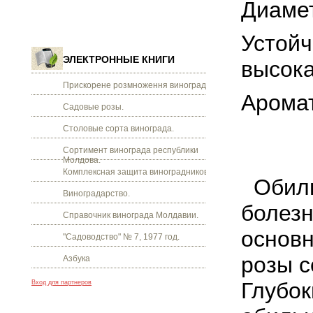
Диамет
Устойч
ЭЛЕКТРОННЫЕ КНИГИ
высока
Прискорене розмноження винограду.
Арома
Садовые розы.
Столовые сорта винограда.
Сортимент винограда республики
Молдова.
Комплексная защита виноградников.
Обильн
Виноградарство.
болезн
Справочник винограда Молдавии.
основн
"Садоводство" № 7, 1977 год.
розы с
Азбука
Глубок
Вход для партнеров