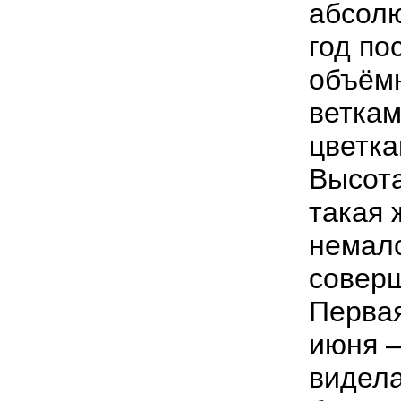
абсолю
год по
объём
веткам
цветка
Высота
такая 
немало
соверш
Первая
июня –
видела