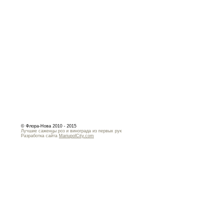
© Флора-Нова 2010 - 2015
Лучшие саженцы роз и винограда из первых рук
Разработка сайта
MariupolCity.com