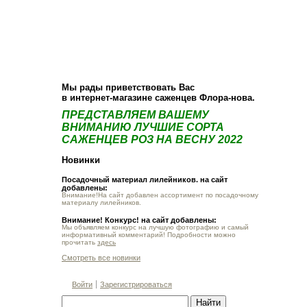
О компании
Как купить
Фотогалерея
Статьи
Опт
Контакт
Мы рады приветствовать Вас
в интернет-магазине саженцев Флора-нова.
ПРЕДСТАВЛЯЕМ ВАШЕМУ
ВНИМАНИЮ ЛУЧШИЕ СОРТА
САЖЕНЦЕВ РОЗ НА ВЕСНУ 2022
Новинки
Посадочный материал лилейников. на сайт
добавлены:
Внимание!На сайт добавлен ассортимент по посадочному
материалу лилейников.
Внимание! Конкурс! на сайт добавлены:
Мы объявляем конкурс на лучшую фотографию и самый
информативный комментарий! Подробности можно
прочитать
здесь
Смотреть все новинки
Войти
Зарегистрироваться