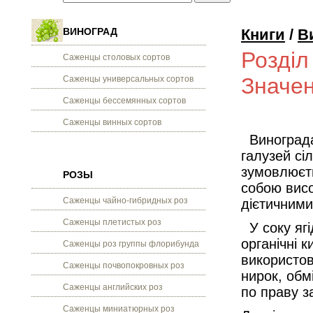
ВИНОГРАД
Книги
/
В
Розділ
Саженцы столовых сортов
Значен
Саженцы универсальных сортов
Саженцы бессемянных сортов
Саженцы винных сортов
Винограда
галузей сі
зумовлюєт
РОЗЫ
собою висо
Саженцы чайно-гибридных роз
дієтичними
Саженцы плетистых роз
У соку ягі
органічні к
Саженцы роз группы флорибунда
використов
Саженцы почвопокровных роз
нирок, обмі
Саженцы английских роз
по праву з
Саженцы миниатюрных роз