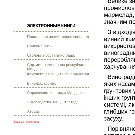
Велике зна
промислово
мармелад, 
значним по
ЭЛЕКТРОННЫЕ КНИГИ
З відходів
Прискорене розмноження винограду.
винний камі
використов
Садовые розы.
виноградни
Столовые сорта винограда.
переробляю
Сортимент винограда республики
харчування
Молдова.
Комплексная защита виноградников.
Виноградна
яких насам
Виноградарство.
грунтових 
Справочник винограда Молдавии.
інших грун
"Садоводство" № 7, 1977 год.
системі, як
глибших го
Азбука
засуху.
Вход для партнеров
Порівняно