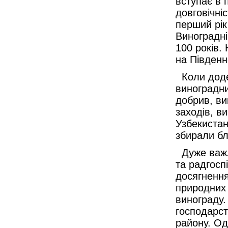
вступає в 
довговічні
перший рі
Виноградні
100 років.
на Південн
Коли доде
виноградни
добрив, ви
заходів, в
Узбекистан
збирали бл
Дуже важли
та радгосп
досягнення
природних 
винограду.
господарст
району. Од