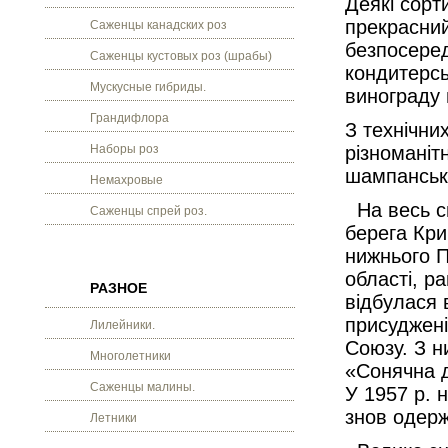
Деякі сорт
прекрасний
Саженцы канадских роз
безпосеред
Саженцы кустовых роз (шрабы)
кондитерсь
Мускусные гибриды.
винограду 
Грандифлора
З технічни
Наборы роз
різноманіт
шампанські
Немахровые
На весь св
Саженцы спрей роз.
берега Кри
нижнього П
області, р
РАЗНОЕ
відбулася 
присуджені
Лилейники.
Союзу. З н
Многолетники
«Сонячна д
Саженцы малины.
У 1957 р. н
знов одер
Летники