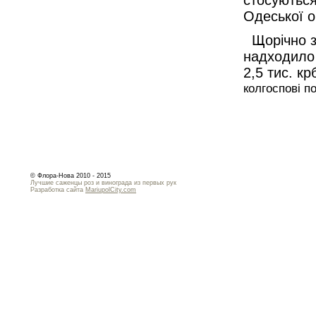
стосуються
Одеської о
Щорічно з
надходило 
2,5 тис. к
колгоспові п
© Флора-Нова 2010 - 2015
Лучшие саженцы роз и винограда из первых рук
Разработка сайта
MariupolCity.com