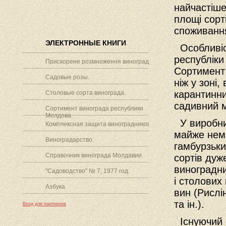
найчастіше
площі сорт
споживання
ЭЛЕКТРОННЫЕ КНИГИ
Особливіст
республіки 
Прискорене розмноження винограду.
Сортимент 
Садовые розы.
ніж у зоні,
карантинн
Столовые сорта винограда.
садивний м
Сортимент винограда республики
Молдова.
У виробни
Комплексная защита виноградников.
майже нема
Виноградарство.
гамбурзьки
Справочник винограда Молдавии.
сортів дуж
виноградни
"Садоводство" № 7, 1977 год.
і столових
Азбука
вин (Рислі
та ін.).
Вход для партнеров
Існуючий 