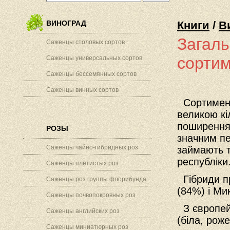
ВИНОГРАД
Книги
/
В
Загаль
Саженцы столовых сортов
сортим
Саженцы универсальных сортов
Саженцы бессемянных сортов
Саженцы винных сортов
Сортимент
великою кі
поширенням
РОЗЫ
значним пе
Саженцы чайно-гибридных роз
займають т
республіки
Саженцы плетистых роз
Гібриди пр
Саженцы роз группы флорибунда
(84%) і Ми
Саженцы почвопокровных роз
З європей
Саженцы английских роз
(біла, рож
Саженцы миниатюрных роз