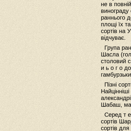
не в повні
винограду 
раннього д
площі їх т
сортів на У
відчуває.
Група ранн
Шасла (гол
столовий с
и ь о г о 
гамбурзьки
Пізні сорт
Найцінніші
александрі
Шабаш, маю
Серед т е 
сортів Шар
сортів для