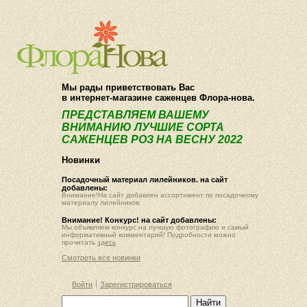
О компании
Как купить
Мы рады приветствовать Вас
в интернет-магазине саженцев Флора-нова.
ПРЕДСТАВЛЯЕМ ВАШЕМУ
ВНИМАНИЮ ЛУЧШИЕ СОРТА
САЖЕНЦЕВ РОЗ НА ВЕСНУ 2022
Новинки
Посадочный материал лилейников. на сайт
добавлены:
Внимание!На сайт добавлен ассортимент по посадочному
материалу лилейников.
Внимание! Конкурс! на сайт добавлены:
Мы объявляем конкурс на лучшую фотографию и самый
информативный комментарий! Подробности можно
прочитать
здесь
Смотреть все новинки
Войти
Зарегистрироваться