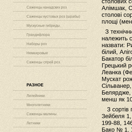
столових с
Алімшак, С
Саженцы канадских роз
столові со
Саженцы кустовых роз (шрабы)
площі (мен
Мускусные гибриды.
З технічни
Грандифлора
належить с
Наборы роз
назвати: Р
білий, Алі
Немахровые
Бакатор бі
Саженцы спрей роз.
Грецький р
Леанка (Фе
Мускат рож
РАЗНОЕ
Сільванер,
Белярдже, 
Лилейники.
менш як 10
Многолетники
З сортів 
Саженцы малины.
Зейбеля 1,
199-88, 14
Летники
Бако № 1. 