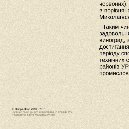
червоних),
в порівнян
Миколаївсь
Таким чин
задовольня
виноград, 
достигання
періоду сп
технічних 
районів УР
промислово
© Флора-Нова 2010 - 2015
Лучшие саженцы роз и винограда из первых рук
Разработка сайта
MariupolCity.com