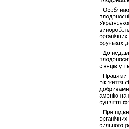
плодоношен
Особливо д
плодоносн
Українсько
виноробств
органічних
бруньках д
До недавнь
плодоносити
сіянців у 
Працями І
рік життя 
добривами
амонію на 
суцвіття ф
При підвищ
органічних 
сильного р