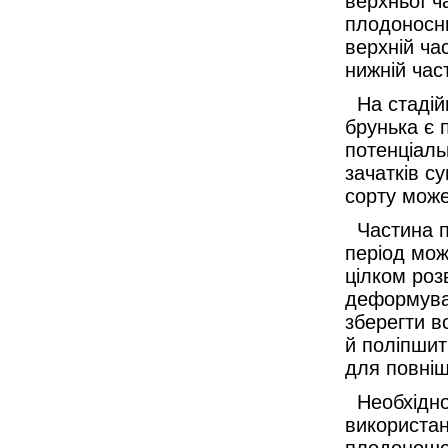
верхньої ч
плодоносни
верхній ча
нижній час
На стадій
брунька є 
потенціаль
зачатків с
сорту може
Частина пл
період мож
цілком роз
деформуват
зберегти в
й поліпшит
для повніш
Необхідно
використан