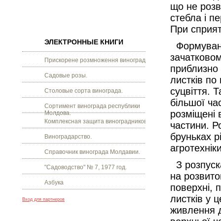
що не розв
стебла і п
При сприят
ЭЛЕКТРОННЫЕ КНИГИ
Формування
зачатковом
Прискорене розмноження винограду.
приблизно 
Садовые розы.
листків по
суцвіття. 
Столовые сорта винограда.
більшої ча
Сортимент винограда республики
розміщені 
Молдова.
Комплексная защита виноградников.
частини. Ро
бруньках р
Виноградарство.
агротехнік
Справочник винограда Молдавии.
З розпуск
"Садоводство" № 7, 1977 год.
на розвито
Азбука
поверхні, 
листків у 
Вход для партнеров
живлення д