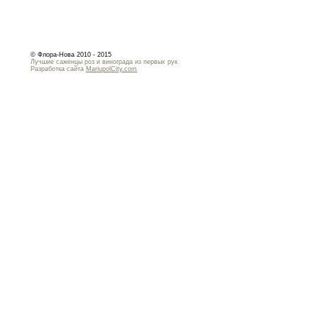
© Флора-Нова 2010 - 2015
Лучшие саженцы роз и винограда из первых рук
Разработка сайта
MariupolCity.com