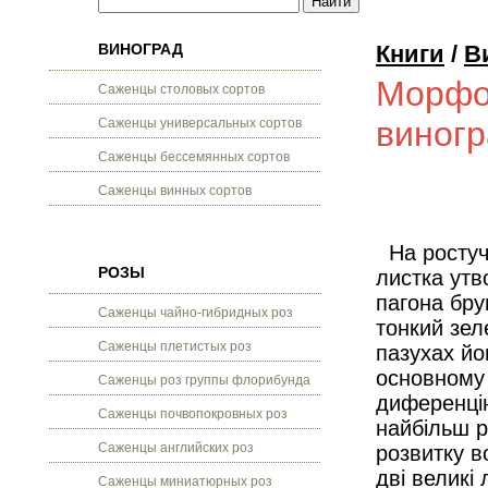
ВИНОГРАД
Книги
/
В
Морфол
Саженцы столовых сортов
виногр
Саженцы универсальных сортов
Саженцы бессемянных сортов
Саженцы винных сортов
На ростучо
РОЗЫ
листка утв
пагона бру
Саженцы чайно-гибридных роз
тонкий зеле
Саженцы плетистых роз
пазухах йо
основному 
Саженцы роз группы флорибунда
диференцію
Саженцы почвопокровных роз
найбільш р
Саженцы английских роз
розвитку в
дві великі
Саженцы миниатюрных роз