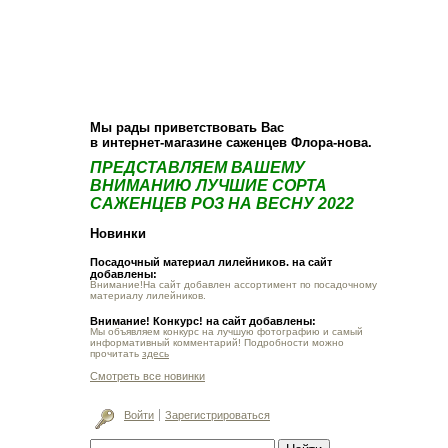
О компании
Как купить
Фотогалерея
Статьи
Опт
Контакт
Мы рады приветствовать Вас
в интернет-магазине саженцев Флора-нова.
ПРЕДСТАВЛЯЕМ ВАШЕМУ
ВНИМАНИЮ ЛУЧШИЕ СОРТА
САЖЕНЦЕВ РОЗ НА ВЕСНУ 2022
Новинки
Посадочный материал лилейников. на сайт
добавлены:
Внимание!На сайт добавлен ассортимент по посадочному
материалу лилейников.
Внимание! Конкурс! на сайт добавлены:
Мы объявляем конкурс на лучшую фотографию и самый
информативный комментарий! Подробности можно
прочитать
здесь
Смотреть все новинки
Войти
Зарегистрироваться