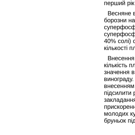
перший рік 
Весняне в
борозни на
суперфосфа
суперфосф
40% солі) 
кількості п
Внесення д
кількість 
значення в
винограду
внесенням 
підсилити 
закладання
прискоренн
молодих ку
бруньок пі