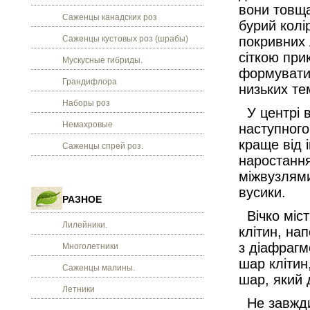
вони товща
Саженцы канадских роз
бурий колі
Саженцы кустовых роз (шрабы)
покривних 
сіткою при
Мускусные гибриды.
формуватис
Грандифлора
низьких те
Наборы роз
У центрі в
Немахровые
наступного
краще від 
Саженцы спрей роз.
наростання
міжвузлями.
вусики.
РАЗНОЕ
Вічко міст
Лилейники.
клітин, на
з діафрагм
Многолетники
шар клітин
Саженцы малины.
шар, який 
Летники
Не завжди 