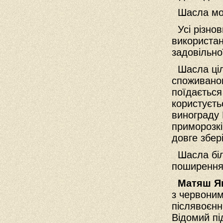
Шасла мож
Усі різнов
використан
задовільної
Шасла цілк
споживаног
поїдається
користуєть
винограду 
приморозкі
довге збер
Шасла біл
поширення;
Матяш Я
з червоним
післявоєнн
Відомий п