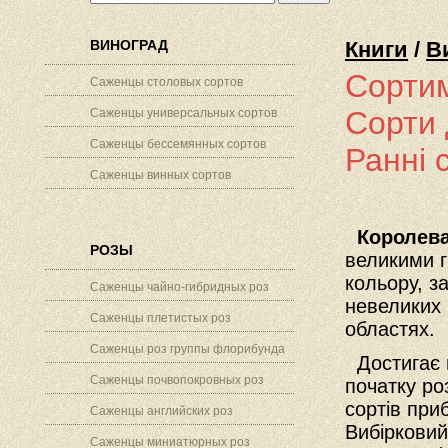
ВИНОГРАД
Книги
/
В
Сортим
Саженцы столовых сортов
Сорти 
Саженцы универсальных сортов
Саженцы бессемянных сортов
Ранні 
Саженцы винных сортов
Королева
РОЗЫ
великими г
кольору, з
Саженцы чайно-гибридных роз
невеликих 
Саженцы плетистых роз
областях.
Саженцы роз группы флорибунда
Достигає м
Саженцы почвопокровных роз
початку ро
сортів при
Саженцы английских роз
Вибірковий
Саженцы миниатюрных роз