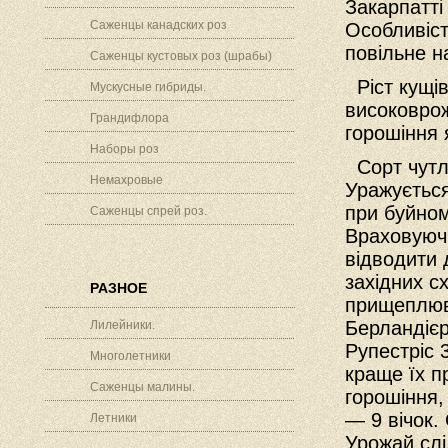
Закарпатті 
Саженцы канадских роз
Особливіст
повільне н
Саженцы кустовых роз (шрабы)
Ріст кущів
Мускусные гибриды.
високовр
Грандифлора
горошіння 
Наборы роз
Сорт чутли
Немахровые
Уражується
при буйном
Саженцы спрей роз.
Враховуючи
відводити 
західних с
РАЗНОЕ
прищеплюва
Берландієр
Лилейники.
Рупестріс 
Многолетники
краще їх п
Саженцы малины.
горошіння,
— 9 вічок.
Летники
Урожай слі