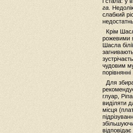
і стала: у
га.
Недолік
слабкий рі
недостатнь
Крім Шасла
рожевими я
Шасла білії
загнивають
зустрічаєт
чудовим м
порівнянні
Для збиран
рекоменду
глуар, Pіп
виділяти д
місця (пла
підрізуван
збільшуючи
відповідає 