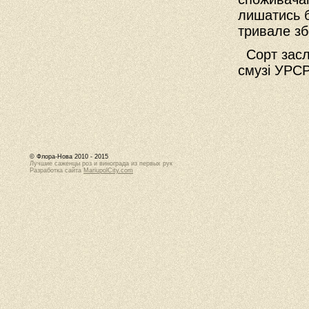
лишатись б
тривале зб
Сорт заслу
смузі УРСР
© Флора-Нова 2010 - 2015
Лучшие саженцы роз и винограда из первых рук
Разработка сайта
MariupolCity.com