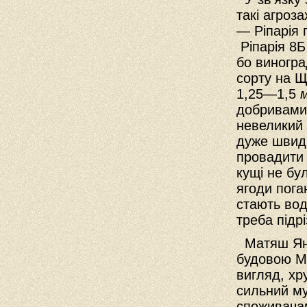
такі агроз
— Ріпарія 
Ріпарія 8Б
бо виноград
сорту на Щ
1,25—1,5
м
добривами,
невеликий 
дуже швид
провадити 
кущі не бу
ягоди пога
стають вод
треба підрі
Матяш Яно
будовою М
вигляд, хру
сильний му
споживача