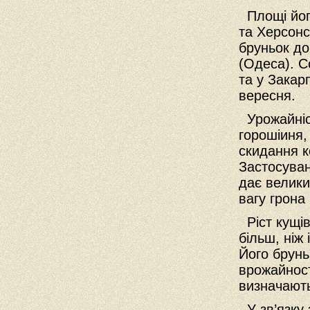
Площі його
та Херсонс
бруньок до
(Одеса). С
та у Закар
вересня.
Урожайніст
горошіиня,
скидання ко
Застосуван
дає велики
вагу грона
Ріст кущів
більш, ніж
Його брунь
врожайност
визначают
У зв’язку 