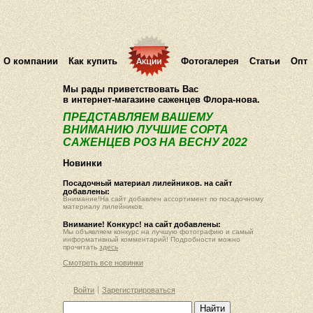
О компании
Как купить
Фотогалерея
Статьи
Опт
Мы рады приветствовать Вас
в интернет-магазине саженцев Флора-нова.
ПРЕДСТАВЛЯЕМ ВАШЕМУ
ВНИМАНИЮ ЛУЧШИЕ СОРТА
САЖЕНЦЕВ РОЗ НА ВЕСНУ 2022
Новинки
Посадочный материал лилейников. на сайт
добавлены:
Внимание!На сайт добавлен ассортимент по посадочному
материалу лилейников.
Внимание! Конкурс! на сайт добавлены:
Мы объявляем конкурс на лучшую фотографию и самый
информативный комментарий! Подробности можно
прочитать
здесь
Смотреть все новинки
Войти
Зарегистрироваться