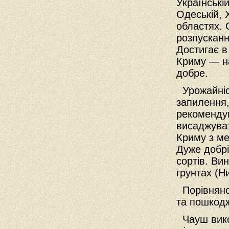
Українські
Одеській, 
областях. 
розпусканн
Достигає в
Криму — на
добре.
Урожайніст
запилення,
рекомендую
висаджуват
Криму з ме
Дуже добрі
сортів. Ви
грунтах (Ни
Порівняно 
та пошкод
Чауш вико