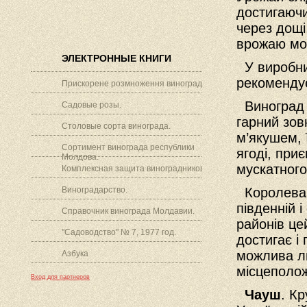
достигаючи
через дощі
врожаю мо
ЭЛЕКТРОННЫЕ КНИГИ
У виробни
рекоменду
Прискорене розмноження винограду.
Виноград в
Садовые розы.
гарний зов
Столовые сорта винограда.
м’якушем, ї
Сортимент винограда республики
ягоді, при
Молдова.
мускатного
Комплексная защита виноградников.
Виноградарство.
Королева 
південній і
Справочник винограда Молдавии.
районів це
"Садоводство" № 7, 1977 год.
достигає і
можлива л
Азбука
місцеполо
Вход для партнеров
Чауш
. К