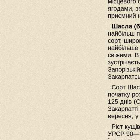
місцевого 
ягодами, з
приємний н
Шасла (бі
найбільш 
сорт, широ
найбільше 
свіжими. В
зустрічаєт
Запорізькій
Закарпатсь
Сорт Шасла
початку ро
125 днів (
Закарпатті
вересня, у
Ріст кущів
УРСР 90—95