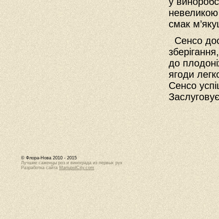
у виноробст
невеликою 
смак м’як
Сенсо дос
зберігання
до плодоні
ягоди легк
Сенсо успі
Заслугову
© Флора-Нова 2010 - 2015
Лучшие саженцы роз и винограда из первых рук
Разработка сайта
MariupolCity.com