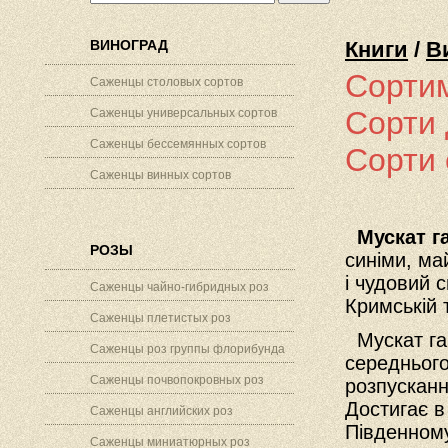
ВИНОГРАД
Книги
/
В
Сортим
Саженцы столовых сортов
Сорти 
Саженцы универсальных сортов
Саженцы бессемянных сортов
Сорти 
Саженцы винных сортов
Мускат г
РОЗЫ
синіми, ма
і чудовий 
Саженцы чайно-гибридных роз
Кримській 
Саженцы плетистых роз
Мускат га
Саженцы роз группы флорибунда
середнього
Саженцы почвопокровных роз
розпусканн
Достигає в 
Саженцы английских роз
Південному
Саженцы миниатюрных роз