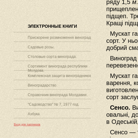
ряду 1,5
м
прищеплен
підщеп. Тр
Кращі підщ
ЭЛЕКТРОННЫЕ КНИГИ
Мускат га
Прискорене розмноження винограду.
сорт. У ньо
добрий сма
Садовые розы.
Столовые сорта винограда.
Виноград д
перевезен
Сортимент винограда республики
Молдова.
Мускат гам
Комплексная защита виноградников.
варення, к
Виноградарство.
виготовлен
Справочник винограда Молдавии.
сорт заслу
"Садоводство" № 7, 1977 год.
Сенсо.
В
овальні, д
Азбука
в Одеській
Вход для партнеров
Сенсо — те