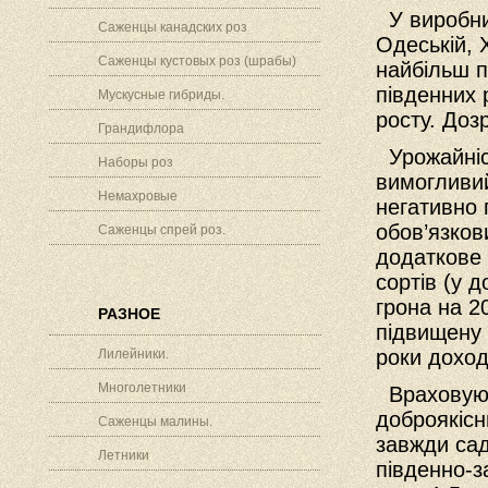
У виробнич
Саженцы канадских роз
Одеській, 
Саженцы кустовых роз (шрабы)
найбільш п
південних 
Мускусные гибриды.
росту. Доз
Грандифлора
Урожайніст
Наборы роз
вимогливий
Немахровые
негативно 
обов’язков
Саженцы спрей роз.
додаткове 
сортів (у 
грона на 2
РАЗНОЕ
підвищену 
роки доход
Лилейники.
Многолетники
Враховуючи
доброякісн
Саженцы малины.
завжди сад
Летники
південно-за