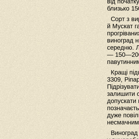
від початк
близько 15
Сорт з ви
й Мускат г
прогрівани
виноград н
середню. Л
— 150—2
павутинни
Кращі підщ
3309, Ріпа
Підрізуват
залишити с
допускати 
позначаєть
дуже повіл
несмачним
Виноград 