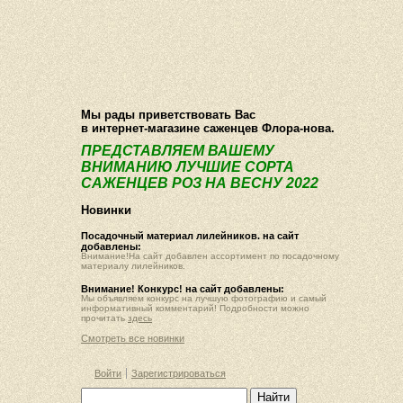
О компании
Как купить
Фотогалерея
Статьи
Опт
Контакт
Мы рады приветствовать Вас
в интернет-магазине саженцев Флора-нова.
ПРЕДСТАВЛЯЕМ ВАШЕМУ
ВНИМАНИЮ ЛУЧШИЕ СОРТА
САЖЕНЦЕВ РОЗ НА ВЕСНУ 2022
Новинки
Посадочный материал лилейников. на сайт
добавлены:
Внимание!На сайт добавлен ассортимент по посадочному
материалу лилейников.
Внимание! Конкурс! на сайт добавлены:
Мы объявляем конкурс на лучшую фотографию и самый
информативный комментарий! Подробности можно
прочитать
здесь
Смотреть все новинки
Войти
Зарегистрироваться