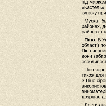
під маркам
«Кастель»,
купажу при
Мускат бы
районах, д
районах ш
Піно.
В У
області) по
Піно чорний
вони забар
особливос
Піно чорн
також для 
З Піно сір
використо
виноматері
дозріває д
Достиганн