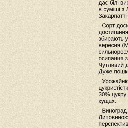
дає білі в
в суміші з
Закарпатті
Сорт досит
достигання
збирають у
вересня (М
сильноросл
осипання з
Чутливий д
Дуже пошк
Урожайніс
цукристіст
30% цукру 
кущах.
Виноград в
Липовиною 
перспектив