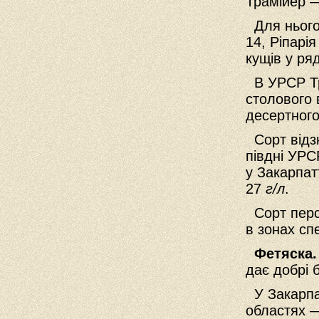
Траміиер —
Для нього
14, Ріпарія
кущів у ря
В УРСР Тр
столового 
десертного
Сорт відз
півдні УРС
у Закарпат
27
г/л
.
Сорт перс
в зонах сп
Фетяска
дає добрі б
У Закарпат
областях —