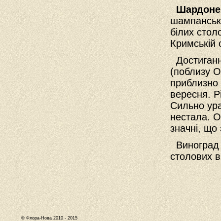
Шардоне
шампанськи
білих стол
Кримській 
Достигання
(поблизу О
приблизно 
вересня. Р
Сильно ура
нестала. О
значні, що
Виноград 
столових в
© Флора-Нова 2010 - 2015