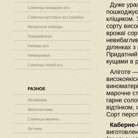
Дуже уражу
Саженцы канадских роз
пошкоджує
Саженцы кустовых роз (шрабы)
кліщиком. 
сорту вис
Мускусные гибриды.
врожаї сор
Грандифлора
невибаглив
Наборы роз
ділянках з
Придатний 
Немахровые
кущами в р
Саженцы спрей роз.
Аліготе — 
високоякісн
виноматері
РАЗНОЕ
марочне ст
гарне соло
Лилейники.
відтінком,
Многолетники
Сорт персп
Саженцы малины.
Каберне-
Летники
виготовлен