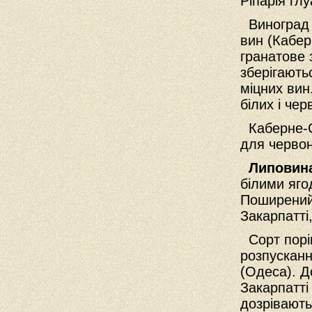
Ріпарія гл
Виноград 
вин (Кабер
гранатове 
зберігають
міцних вин
білих і че
Каберне-Со
для червон
Липовина
білими яго
Поширенийї
Закарпатті,
Сорт порів
розпусканн
(Одеса). Д
Закарпатті
дозрівають