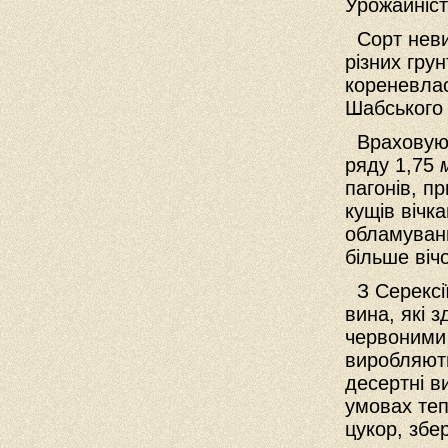
Урожайніс
Сорт неви
різних гру
кореневлас
Шабського 
Враховуючи
ряду 1,75
пагонів, п
кущів вічк
обламуванн
більше вічо
З Серексії
вина, які 
червоними 
виробляють
десертні в
умовах те
цукор, збе