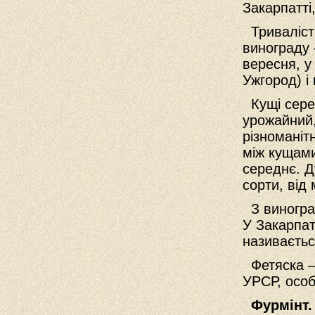
Закарпатті
Тривалість
винограду 
вересня, у
Ужгород) і
Кущі серед
урожайний,
різноманіт
між кущам
середнє. Д
сорти, від
З виноград
У Закарпат
називаєтьс
Фетяска —
УРСР, особ
Фурмінт