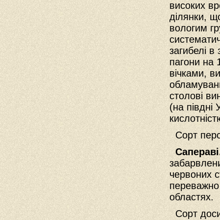
високих вр
ділянки, щ
вологим гр
систематич
загибелі в
пагони на 
вічками, в
обламуванн
столові ви
(на півдні
кислотніст
Сорт персп
Сапераві
забарвлен
червоних с
переважно 
областях.
Сорт досит