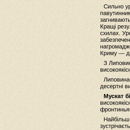
Сильно ур
павутинним
загнивають
Кращі резу
схилах. У
забезпечен
нагромадже
Криму — д
З Липовини
високоякіс
Липовина 
десертні в
Мускат б
високоякіс
фронтинья
Найбільш 
зустрічаєт