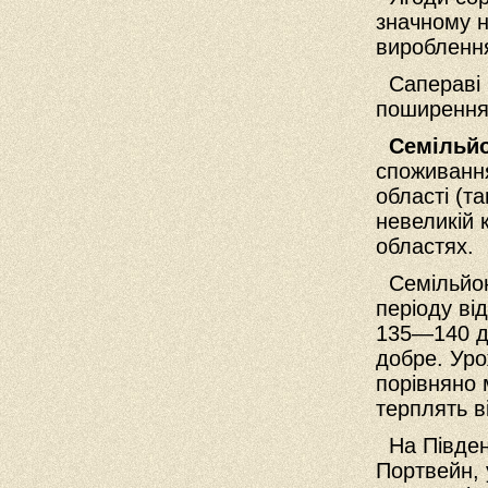
значному н
вироблення
Сапераві п
поширення
Семільй
споживання
області (т
невеликій к
областях.
Семільйон 
періоду ві
135—140 дн
добре. Ур
порівняно
терплять ві
На Південн
Портвейн, 