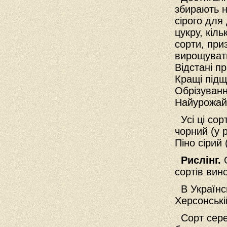
збирають н
сірого для
цукру, кіль
сорти, при
вирощувати
Відстані п
Кращі підщ
Обрізуванн
Найурожайн
Усі ці сор
чорний (у 
Піно сірий
Рислінг.
сортів вино
В Українсь
Херсонські
Сорт серед