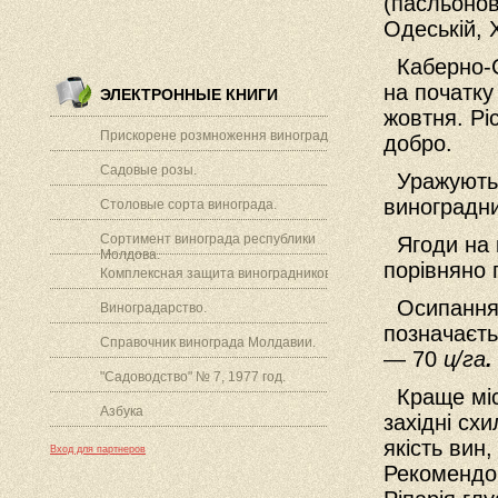
(пасльоно
Одеській, 
Каберно-Со
на початку
ЭЛЕКТРОННЫЕ КНИГИ
жовтня. Рі
Прискорене розмноження винограду.
добро.
Садовые розы.
Уражуютьс
виноградн
Столовые сорта винограда.
Сортимент винограда республики
Ягоди на к
Молдова.
порівняно 
Комплексная защита виноградников.
Осипання з
Виноградарство.
позначаєть
Справочник винограда Молдавии.
— 70
ц/га
.
"Садоводство" № 7, 1977 год.
Краще місц
Азбука
західні сх
якість вин
Вход для партнеров
Рекомендов