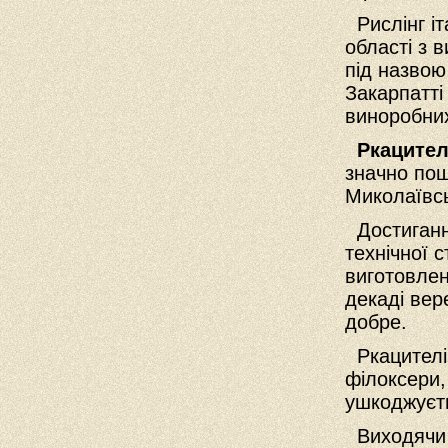
Рислінг іт
області з 
під назвою
Закарпатті
виноробни
Ркацител
значно пош
Миколаївсь
Достигання
технічної 
виготовлен
декаді вер
добре.
Ркацителі 
філоксери,
ушкоджуєт
Виходячи з