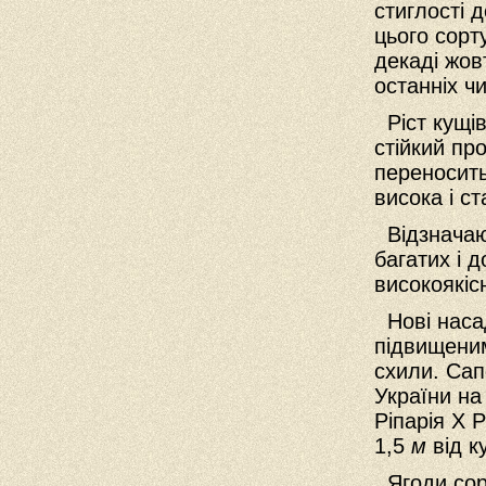
стиглості 
цього сорту
декаді жов
останніх ч
Ріст кущів
стійкий пр
переносить
висока і с
Відзначаю
багатих і д
високоякісн
Нові насад
підвищеним
схили. Сап
України на
Ріпарія X 
1,5
м
від к
Ягоди сорт