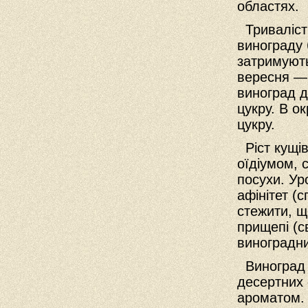
областях.
Тривалість
винограду 
затримують
вересня — 
виноград д
цукру. В о
цукру.
Ріст кущів
оїдіумом, 
посухи. Ур
афінітет (
стежити, щ
прищепі (с
виноградни
Виноград 
десертних 
ароматом. 