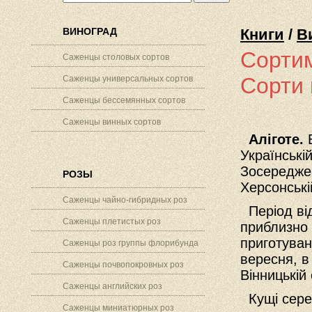
ВИНОГРАД
Книги
/
В
Сортим
Саженцы столовых сортов
Сорти 
Саженцы универсальных сортов
Саженцы бессемянных сортов
Саженцы винных сортов
Аліготе.
Українські
Зосереджен
РОЗЫ
Херсонські
Саженцы чайно-гибридных роз
Період від
Саженцы плетистых роз
приблизно
приготуван
Саженцы роз группы флорибунда
вересня, в
Саженцы почвопокровных роз
Вінницькій 
Саженцы английских роз
Кущі серед
Саженцы миниатюрных роз