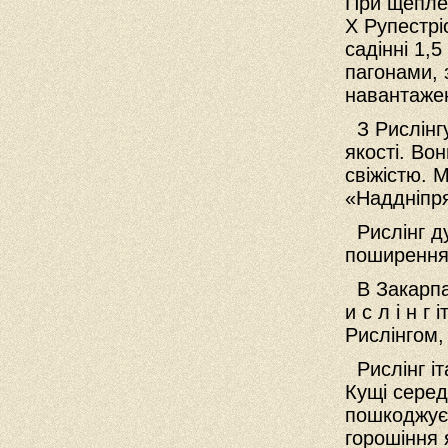
При щеплен
X Рупестрі
садінні 1,5
пагонами, 
навантажен
З Рислінгу
якості. Во
свіжістю. 
«Наддніпр
Рислінг ду
поширення 
В Закарпат
и с л і н г
Рислінгом,
Рислінг іт
Кущі серед
пошкоджуєт
горошіння я