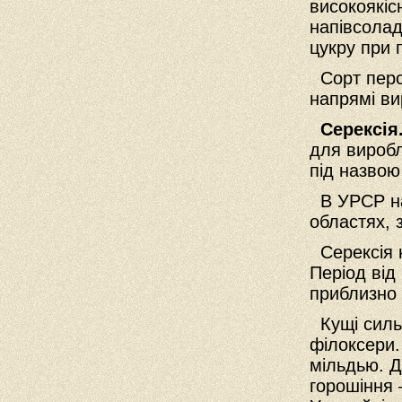
високоякіс
напівсолад
цукру при 
Сорт персп
напрямі ви
Серексія
для виробл
під назвою
В УРСР на
областях, 
Серексія н
Період від
приблизно 
Кущі сильн
філоксери.
мільдью. Д
горошіння 