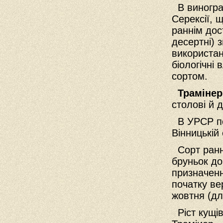
В виноград
Серексії, 
раннім дос
десертні) 
використан
біологічні
сортом.
Трамінер
столові й 
В УРСР пош
Вінницькій
Сорт раннь
бруньок д
призначенн
початку ве
жовтня (дл
Ріст кущів