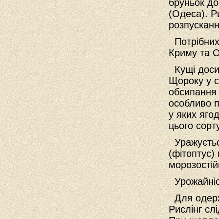
бруньок до
(Одеса). Р
розпусканн
Потрібних 
Криму та О
Кущі досит
Щороку у с
обсипання з
особливо п
у яких яго
цього сорт
Уражується
(фітоптус)
морозостій
Урожайні
Для одержа
Рислінг слі