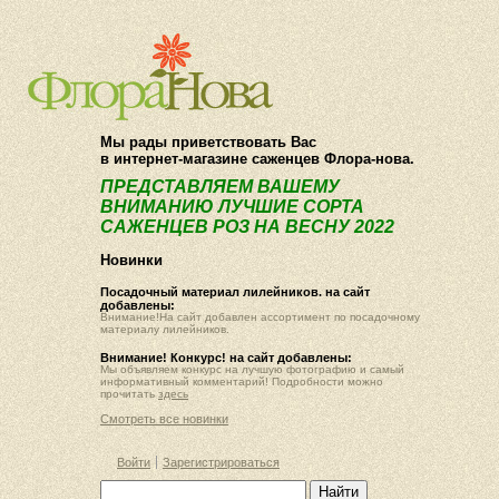
О компании
Как купить
Мы рады приветствовать Вас
в интернет-магазине саженцев Флора-нова.
ПРЕДСТАВЛЯЕМ ВАШЕМУ
ВНИМАНИЮ ЛУЧШИЕ СОРТА
САЖЕНЦЕВ РОЗ НА ВЕСНУ 2022
Новинки
Посадочный материал лилейников. на сайт
добавлены:
Внимание!На сайт добавлен ассортимент по посадочному
материалу лилейников.
Внимание! Конкурс! на сайт добавлены:
Мы объявляем конкурс на лучшую фотографию и самый
информативный комментарий! Подробности можно
прочитать
здесь
Смотреть все новинки
Войти
Зарегистрироваться