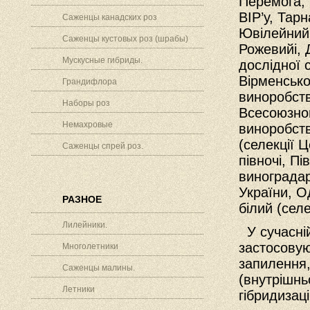
Перемога, 
ВІР’у, Тарн
Саженцы канадских роз
Ювілейний
Саженцы кустовых роз (шрабы)
Рожевийі, 
Мускусные гибриды.
дослідної с
Вірменсько
Грандифлора
виноробств
Наборы роз
Всесоюзног
Немахровые
виноробст
(селекції Ц
Саженцы спрей роз.
півночі, Пі
виноградар
України, О
РАЗНОЕ
білий (селе
Лилейники.
У сучасній
застосовую
Многолетники
запилення,
Саженцы малины.
(внутрішнь
Летники
гібридизац