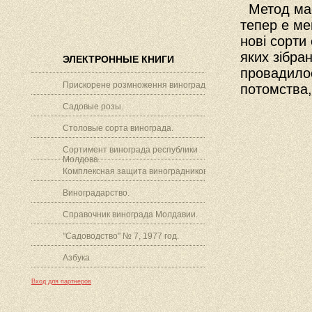
Метод масо
тепер е ме
нові сорти
яких зібра
ЭЛЕКТРОННЫЕ КНИГИ
провадилос
Прискорене розмноження винограду.
потомства,
Садовые розы.
Столовые сорта винограда.
Сортимент винограда республики
Молдова.
Комплексная защита виноградников.
Виноградарство.
Справочник винограда Молдавии.
"Садоводство" № 7, 1977 год.
Азбука
Вход для партнеров