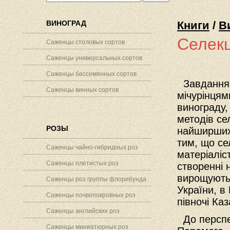
ВИНОГРАД
Книги
/
В
Селекц
Саженцы столовых сортов
Саженцы универсальных сортов
Саженцы бессемянных сортов
Завдання, 
Саженцы винных сортов
мічурінцям
винограду,
методів се
РОЗЫ
найширших 
тим, що се
Саженцы чайно-гибридных роз
матеріаліст
Саженцы плетистых роз
створенні 
вирощують 
Саженцы роз группы флорибунда
України, в
Саженцы почвопокровных роз
півночі Ка
Саженцы английских роз
До перспек
Саженцы миниатюрных роз