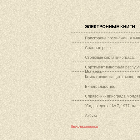
ЭЛЕКТРОННЫЕ КНИГИ
Прискорене розмноження вино
Садовые розы.
Столовые сорта винограда.
Сортимент винограда республ
Молдова.
Комплексная защита виноград
Виноградарство.
Справочник винограда Молдав
"Садоводство" № 7, 1977 год.
Азбука
Вход для партнеров