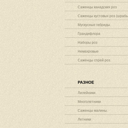
Саженцы канадских роз
Саженцы кустовых роз (шрабы
Мускусные гибриды.
Грандифлора
Наборы роз
Немахровые
Саженцы спрей роз.
РАЗНОЕ
Лилейники.
Многолетники
Саженцы малины.
Летники