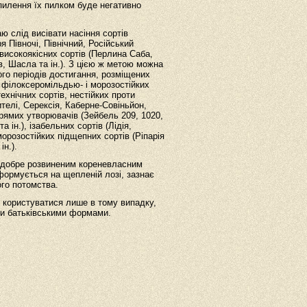
апилення їх пилком буде негативно
 слід висівати насіння сортів
я Півночі, Північний, Російський
і високоякісних сортів (Перлина Саба,
в, Шасла та ін.). З цією ж метою можна
ого періодів достигання, розміщених
я філоксеромільдью- і морозостійких
технічних сортів, нестійких проти
ителі, Серексія, Каберне-Совіньйон,
прямих утворювачів (Зейбель 209, 1020,
а ін.), ізабельних сортів (Лідія,
морозостійких підщепних сортів (Ріпарія
ін.).
, добре розвиненим кореневласним
формується на щепленій лозі, зазнає
ого потомства.
 користуватися лише в тому випадку,
ми батьківськими формами.