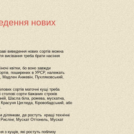
едення нових
праві виведення нових сортів можна
я висівання треба брати насіння
ночі квітки, бо воно завжди
сортів, поширених в УРСР, належать
, Мадлен Анжевін, Пухляковський,
лових сортів маточні кущі треба
і столові сорти бажаних строків
ній, Шасла біла, рожева, мускатна,
Красуня Цегледа, Кіровобадський, або
.
им ділянкам, де ростуть кращі технічні
, Рислінг, Мускат Оттонель, Мускат
я з кущів, які ростуть поблизу