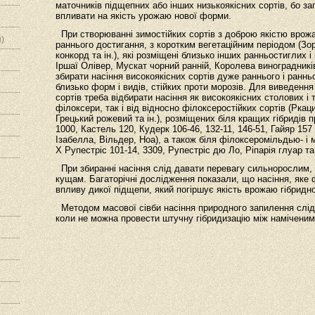
маточників підщепних або інших низькоякісних сортів, бо з
впливати на якість урожаю нової форми.
При створюванні зимостійких сортів з доброю якістю врожаю
)
раннього достигання, з коротким вегетаційним періодом (Зор
конкорд та ін.), які розміщені близько інших ранньостиглих 
Іршаї Олівер, Мускат чорний ранній, Королева виноградникі
збирати насіння високоякісних сортів дуже раннього і раннь
близько форм і видів, стійких проти морозів. Для виведенн
сортів треба відбирати насіння як високоякісних столових і 
філоксери, так і від відносно філоксеростійких сортів (Ркац
Грецький рожевий та ін.), розміщених біля кращих гібридів 
1000, Кастель 120, Кудерк 106-46, 132-11, 146-51, Гайяр 157 т
Ізабелла, Вільдер, Ноа), а також біля філоксеромільдью- і 
Х Рупестріс 101-14, 3309, Рупестріс дю Ло, Ріпарія глуар та 
При збиранні насіння слід давати перевагу сильнорослим
кущам. Багаторічні дослідження показали, що насіння, яке 
впливу дикої підщепи, який погіршує якість врожаю гібридн
Методом масової сівби насіння природного запилення слід
коли не можна провести штучну гібридизацію між намічени