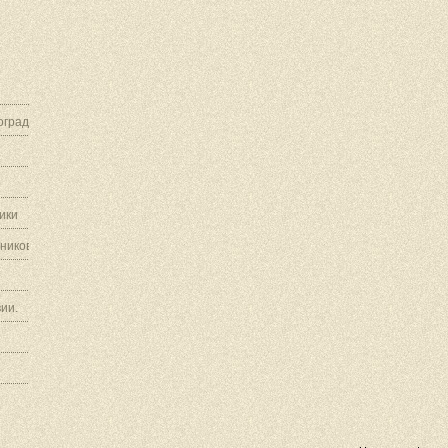
граду.
ики
ников.
ии.