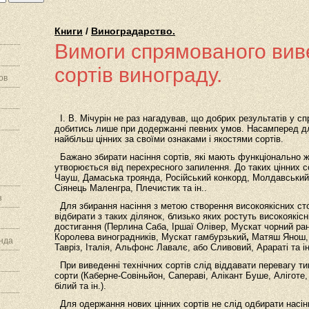
Книги
/
Виноградарство.
Вимоги спрямованого вив
сортів винограду.
ов
І. В. Мічурін не раз нагадував, що добрих результатів у с
добитись лише при додержанні певних умов. Насамперед дл
найбільш цінних за своїми ознаками і якостями сортів.
Бажано збирати насіння сортів, які мають функціонально жі
утворюється від перехресного запилення. До таких цінних 
Чауш, Дамаська троянда, Російський конкорд, Молдавський
Сіянець Маленгра, Плечистик та ін..
з
Для збирання насіння з метою створення високоякісних сто
відбирати з таких ділянок, близько яких ростуть високоякісн
достигання (Перлина Саба, Іршаї Олівер, Мускат чорний ран
Королева виноградників, Мускат гамбурзький
,
Матяш Янош, 
нда
Тавріз, Італія, Альфонс Лавалє, або Сливовий, Арараті та ін
При виведенні
технічних сортів слід віддавати перевагу т
сорти (Каберне-Совіньйон, Сапераві, Алікант Буше, Аліготе
білий та ін.).
Для одержання нових цінних сортів не слід одбирати насінн