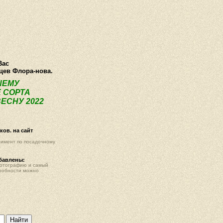
О компании
Как купить
Фотогалерея
Статьи
Опт
Контак
Вас
нцев Флора-нова.
ШЕМУ
 СОРТА
ЕСНУ 2022
ов. на сайт
тимент по посадочному
обавлены:
фотографию и самый
робности можно