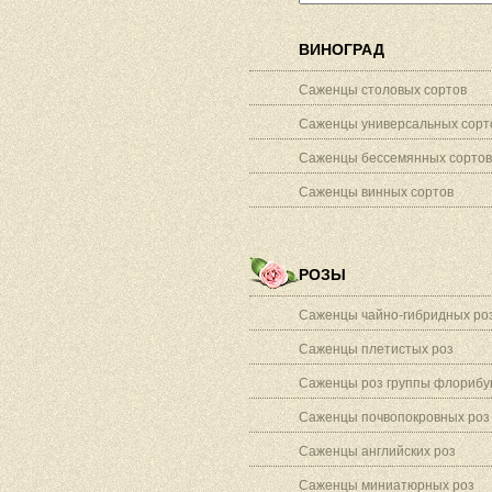
ВИНОГРАД
Саженцы столовых сортов
Саженцы универсальных сорт
Саженцы бессемянных сортов
Саженцы винных сортов
РОЗЫ
Саженцы чайно-гибридных ро
Саженцы плетистых роз
Саженцы роз группы флорибу
Саженцы почвопокровных роз
Саженцы английских роз
Саженцы миниатюрных роз