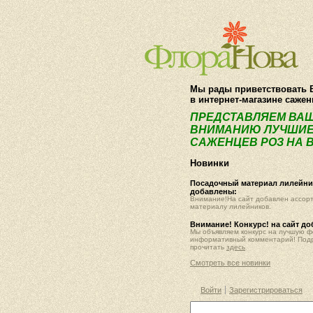
Мы рады приветствовать 
в интернет-магазине саже
ПРЕДСТАВЛЯЕМ ВА
ВНИМАНИЮ ЛУЧШИЕ
САЖЕНЦЕВ РОЗ НА В
Новинки
Посадочный материал лилейник
добавлены:
Внимание!На сайт добавлен ассор
материалу лилейников.
Внимание! Конкурс! на сайт д
Мы объявляем конкурс на лучшую 
информативный комментарий! Под
прочитать
здесь
Смотреть все новинки
Войти
Зарегистрироваться