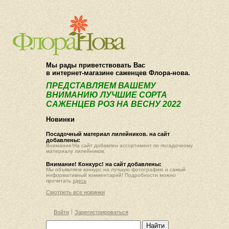
О компании
Как купить
Мы рады приветствовать Вас
в интернет-магазине саженцев Флора-нова.
ПРЕДСТАВЛЯЕМ ВАШЕМУ
ВНИМАНИЮ ЛУЧШИЕ СОРТА
САЖЕНЦЕВ РОЗ НА ВЕСНУ 2022
Новинки
Посадочный материал лилейников. на сайт
добавлены:
Внимание!На сайт добавлен ассортимент по посадочному
материалу лилейников.
Внимание! Конкурс! на сайт добавлены:
Мы объявляем конкурс на лучшую фотографию и самый
информативный комментарий! Подробности можно
прочитать
здесь
Смотреть все новинки
Войти
Зарегистрироваться