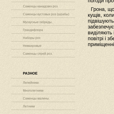
погоди пр
Саженцы канадских роз
Грона, що 
кущів, коли
Саженцы кустовых роз (шрабы)
підвішують
Мускусные гибриды.
забезпечує
Грандифлора
виділяють 
повітрі і 
Наборы роз
приміщенні
Немахровые
Саженцы спрей роз.
РАЗНОЕ
Лилейники.
Многолетники
Саженцы малины.
Летники