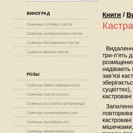
ВИНОГРАД
Книги
/
В
Кастра
Саженцы столовых сортов
Саженцы универсальных сортов
Саженцы бессемянных сортов
Видалення 
Саженцы винных сортов
три-п’ять 
розміщених
надівають 
РОЗЫ
зав’язі кас
зберігаєть
Саженцы чайно-гибридных роз
суцвіттях)
Саженцы плетистых роз
кастровані 
Саженцы роз группы флорибунда
Запилення
повторюват
Саженцы почвопокровных роз
кастровані
Саженцы английских роз
мішечками,
Саженцы миниатюрных роз